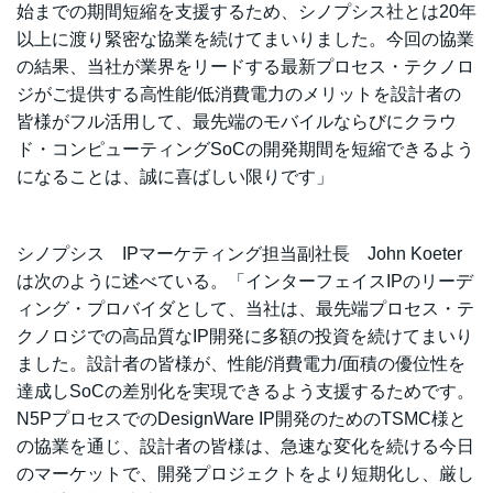
始までの期間短縮を支援するため、シノプシス社とは20年
以上に渡り緊密な協業を続けてまいりました。今回の協業
の結果、当社が業界をリードする最新プロセス・テクノロ
ジがご提供する高性能/低消費電力のメリットを設計者の
皆様がフル活用して、最先端のモバイルならびにクラウ
ド・コンピューティングSoCの開発期間を短縮できるよう
になることは、誠に喜ばしい限りです」
シノプシス IPマーケティング担当副社長 John Koeter
は次のように述べている。「インターフェイスIPのリーデ
ィング・プロバイダとして、当社は、最先端プロセス・テ
クノロジでの高品質なIP開発に多額の投資を続けてまいり
ました。設計者の皆様が、性能/消費電力/面積の優位性を
達成しSoCの差別化を実現できるよう支援するためです。
N5PプロセスでのDesignWare IP開発のためのTSMC様と
の協業を通じ、設計者の皆様は、急速な変化を続ける今日
のマーケットで、開発プロジェクトをより短期化し、厳し