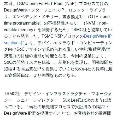
本日、TSMC 5nm FinFET Plus（N5P）プロセス向けの
DesignWareインターフェイスIP、ロジック・ライブラ
リ、エンベデッド・メモリー、書き換え1回（OTP：one-
time programmable）の不揮発性メモリー（NVM：non-
volatile memory）を開発するため、TSMC社と協業してい
ることを発表した。TSMC N5Pプロセスの
DesignWare IP
solutions
により、モバイルやクラウド・コンピューティン
グ向けSoCデザインで求められる厳しい性能/集積密度/消
費電力の目標の達成が可能となる。今回の協業により、
SoCの開発リスクを低減し、差別化を実現し、開発期間を
短縮する高品質なIPを提供していくための両社の長年に渡
る協業関係は、より強固なものとなる。
TSMC社 デザイン・インフラストラクチャ・マネージメ
ント シニア・ディレクター Suk Lee氏は次のように語
っている。「当社の最先端プロセスで実証済みの幅広い
DesignWare IP群を提供することで、お客様各社の量産開