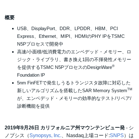
概要
USB、DisplayPort、DDR、LPDDR、HBM、PCI
Express、Ethernet、MIPI、HDMIのPHY IPをTSMC
N5Pプロセスで開発中
高速/小面積/低消費電力のエンベデッド・メモリー、ロ
ジック・ライブラリ、書き換え1回の不揮発性メモリー
®
を提供するTSMC N5PプロセスのDesignWare
Foundation IP
5nm FinFETで発生しうるトランジスタ故障に対応した
TM
新しいアルゴリズムを搭載したSAR Memory System
が、エンベデッド・メモリーの効率的なテスト/リペア/
診断機能を提供
2019年9月26日 カリフォルニア州マウンテンビュー発
- シ
ノプシス（
Synopsys, Inc.
、Nasdaq上場コード:
SNPS
）は