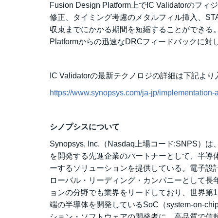
Fusion Design Platform上でIC Va
修正、タイミング考慮のメタルフィル挿入、STA
収束までにかかる期間を短縮することができる。またIC 
Platformからの迅速なDRCフィードバック
IC Validatorの最新テクノロジの詳細は下記よ
https://www.synopsys.com/ja-jp/implementation-an
シノプシスについて
Synopsys, Inc.（Nasdaq上場コード
を開発する先進企業のパートナーとして、半導体設計から
ーするソリューションを提供している。電子設計
ローバル・リーディング・カンパニーとして長
ョンの分野でも業界をリードしており、世界第
端の半導体を開発しているSoC（system-on
ション・ソフトウェアの開発者に、高品質で信