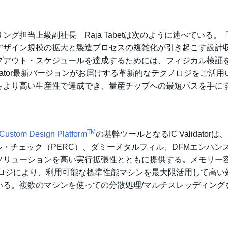
グ担当上級副社長 Raja Tabetは次のように述べている。
デザイン規模の拡大と製造プロセスの複雑化が引き起こす設計
プアウト・スケジュールを達成するためには、フィジカル検証
idator最新バージョンがお届けする革新的なテクノロジをご活用
をより高い生産性で達成でき、量産チップへの最短パスを手に
TM
Custom Design Platform
の基幹ツールとなるIC Validatorは
ル・チェック（PERC）、ダミーメタルフィル、DFMエンハン
ソリューションを高い実行拡張性とともに提供する。メモリー
ノロジにより、利用可能な標準性能マシンを最大限活用して高い
いる。複数のマシンを使っての分散処理/マルチスレッディング