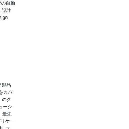
箇所の自動
、設計
ign
ア製品
）をカバ
）のグ
ューシ
、最先
プリケー
供して