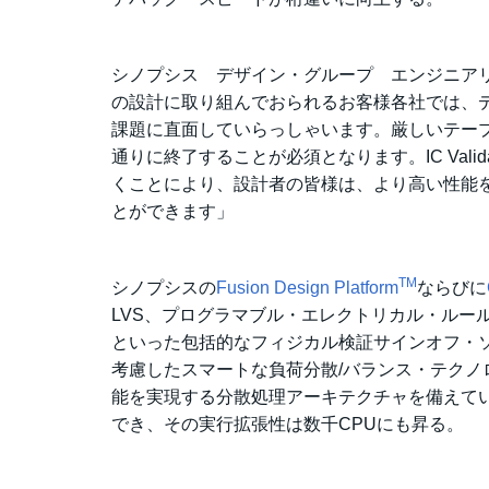
シノプシス デザイン・グループ エンジニアリン
の設計に取り組んでおられるお客様各社では、
課題に直面していらっしゃいます。厳しいテー
通りに終了することが必須となります。IC Val
くことにより、設計者の皆様は、より高い性能
とができます」
TM
シノプシスの
Fusion Design Platform
ならびに
LVS、プログラマブル・エレクトリカル・ルー
といった包括的なフィジカル検証サインオフ・
考慮したスマートな負荷分散/バランス・テク
能を実現する分散処理アーキテクチャを備えて
でき、その実行拡張性は数千CPUにも昇る。