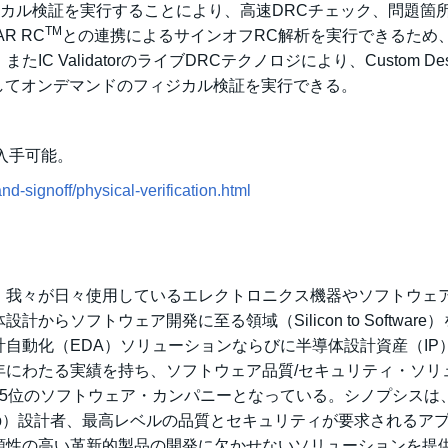
lidatorのフィジカル検証を実行することにより、高速DRCチェック、問題
TM
R RC
との連携によるサインオフRC解析を実行できるため
ValidatorのライブDRCテクノロジにより、Custom Des
に対してオンデマンドのフィジカル検証を実行できる。
り入手可能。
d-signoff/physical-verification.html
:SNPS）は、我々が日々使用しているエレクトロニクス機器やソフトウェ
ソフトウェア開発に至る領域（Silicon to Software
自動化（EDA）ソリューションならびに半導体設計資産（IP
年にわたる実績を持ち、ソフトウェア品質/セキュリティ・ソリ
15位のソフトウェア・カンパニーとなっている。シノプシスは
-chip）設計者、最高レベルの品質とセキュリティが要求されるア
頼性の高い革新的製品の開発に欠かせないソリューションを提