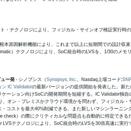
ント・テクノロジにより、フィジカル・サインオフ検証実行時
根本原因解析機能により、これまで以上に短期間での設計収束
sus schematic）テクノロジにより、SoC統合時のLVSを、1/30のメ
ビュー発
- シノプシス（
Synopsys, Inc.
、Nasdaq上場コード:
SN
Validator
の最新バージョンの提供開始を発表した。新た
ション向けSoCの開発期間を短縮する。IC Validator独自
より、オン・プレミスかクラウド環境かを問わず、フィジカル・
・コストを最大40%削減できる。また新しいマシンラーニン
rule check）の際にクリティカルな問題点も自動的に特定できる
er LVSテクノロジにより、SoC統合時のLVSを30倍高速に実行