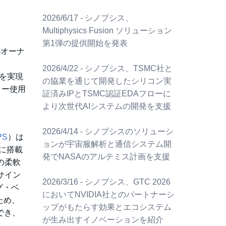
2026/6/17 - シノプシス、
Multiphysics Fusion ソリューション
第1弾の提供開始を発表
のオーナ
2026/4/22 - シノプシス、TSMC社と
を実現
の協業を通じて開発したシリコン実
モリー使用
証済みIPとTSMC認証EDAフローに
より次世代AIシステムの開発を支援
2026/4/14 - シノプシスのソリューシ
PS
）は
ョンが宇宙服解析と通信システム開
に搭載
発でNASAのアルテミス計画を支援
の柔軟
サイン
2026/3/16 - シノプシス、GTC 2026
グ・ベ
においてNVIDIA社とのパートナーシ
ため、
ップがもたらす効果とエコシステム
でき、
が生み出すイノベーションを紹介