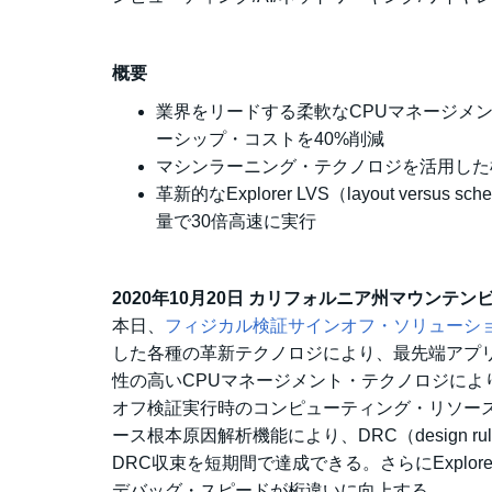
概要
業界をリードする柔軟なCPUマネージメ
ーシップ・コストを40%削減
マシンラーニング・テクノロジを活用した
革新的なExplorer LVS（layout ver
量で30倍高速に実行
2020年10月20日 カリフォルニア州マウンテン
本日、
フィジカル検証サインオフ・ソリューション IC 
した各種の革新テクノロジにより、最先端アプリケー
性の高いCPUマネージメント・テクノロジに
オフ検証実行時のコンピューティング・リソース
ース根本原因解析機能により、DRC（design 
DRC収束を短期間で達成できる。さらにExplor
デバッグ・スピードが桁違いに向上する。