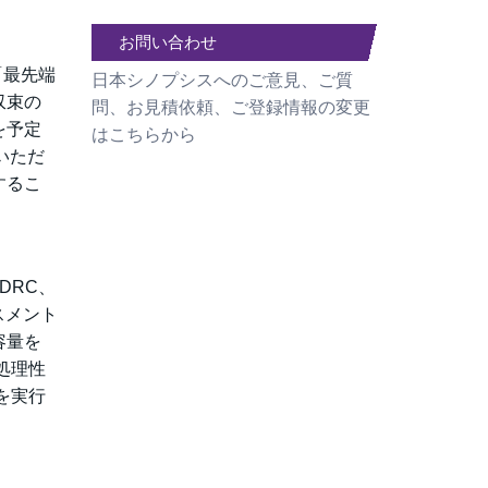
お問い合わせ
「最先端
日本シノプシスへのご意見、ご質
収束の
問、お見積依頼、ご登録情報の変更
を予定
はこちらから
いただ
するこ
、DRC、
スメント
容量を
処理性
を実行