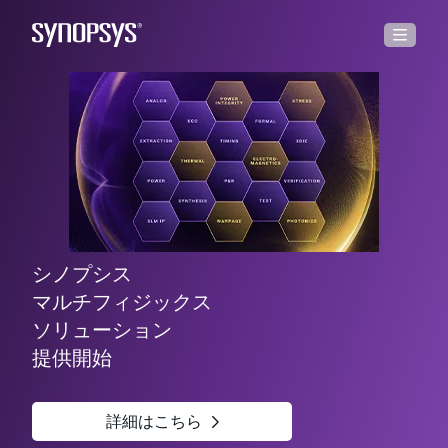
シノプシス
NVIDIAと戦略的
シノプシスとアンシスの合併完了
生成AIを用いたチップ設計
マルチダイのイノベーションを加速
マルチフィジックス
パートナーシップ
ソリューション
を締結
システム to シリコンを始動
「Synopsys社の最先端設計ツールとAzure OpenAI
「AMD MI300は、Synopsys社のIPとEDAを活用した
提供開始
Servicesの生成AIを活用したこのソリューションによ
世界で最も先進的なマルチダイ・パッケージ・ソリュ
り、デザインの複雑性を克服し、開発期間を短縮でき
ーションです」
詳細はこちら
詳しくはこちら
ます」
詳細はこちら