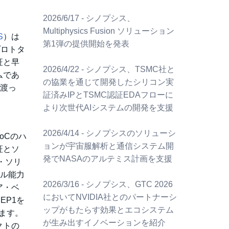
2026/6/17 - シノプシス、
Multiphysics Fusion ソリューション
S
）は
第1弾の提供開始を発表
プロトタ
証と早
2026/4/22 - シノプシス、TSMC社と
ムであ
の協業を通じて開発したシリコン実
に渡っ
証済みIPとTSMC認証EDAフローに
より次世代AIシステムの開発を支援
2026/4/14 - シノプシスのソリューシ
oCのハ
ョンが宇宙服解析と通信システム開
証とソ
発でNASAのアルテミス計画を支援
・ソリ
イル能力
2026/3/16 - シノプシス、GTC 2026
ア・ベ
においてNVIDIA社とのパートナーシ
EP1を
ップがもたらす効果とエコシステム
います。
が生み出すイノベーションを紹介
クトの