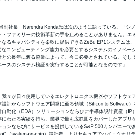
副社長 Narendra Konda氏は次のように語っている。「シ
ン・ファミリーの技術革新の手を止めることがありません。エ
るキャパシティを柔軟に提供できるZeBu EP1システムは
た高度なコンピューティング能力を必要とするシステムのイノベー
社との長年に渡る協業によって、今日必要とされている、そし
ベースのシステム検証を実行することが可能となるのです」
:SNPS）は、我々が日々使用しているエレクトロニクス機器やソフトウェ
ソフトウェア開発に至る領域（Silicon to Software
自動化（EDA）ソリューションならびに半導体設計資産（IP
年にわたる実績を持ち、業界で最も広範囲をカバーしたアプリ
ョンならびにサービスを提供しているS&P 500カンパニーで
system-on-chip）設計者、よりセキュアでハイ・クオリ