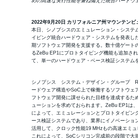
めの高速な実行性能を兼ね備えた統合ハードウ
2022年9月20日 カリフォルニア州マウンテン
本日、シノプシスのエミュレーション・システ
イピング統合ハードウェア・システムを発表した
期ソフトウェア開発を支援する。数十億ゲート
るZeBu EP1にプロトタイピング機能も追加
て、単一のハードウェア・ベース検証システム
シノプシス システム・デザイン・グループ R&D
ードウェア構造やSoC上で稼働するソフトウェ
フトウェア開発に課せられた目標を達成するた
ューションを求めておられます。ZeBu EP1
によって、エミュレーションとプロトタイピン
ース検証システムであり、業界にイノベーションを
活用して、クロック性能19 MHzもの高速エミ
これによって、SoCシリコン完成前の段階で大