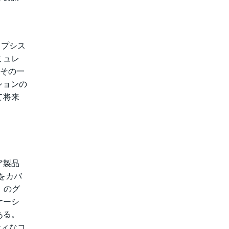
ノプシス
ミュレ
、その一
ションの
て将来
ア製品
）をカバ
）のグ
ケーシ
ある。
ティなコ