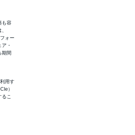
築も容
は、
パフォー
ェア・
る期間
を利用す
UCIe）
するこ