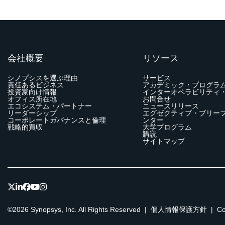
会社概要
リソース
シノプシスを選ぶ理由
サービス
責任あるビジネス
アカデミック・プログラ
投資家向け情報
インターオペラビリティ
オフィス所在地
お問合せ
エコシステム・パートナー
ニュースリリース
リーダーシップ
エグゼクティブ・ブリー
コーポレートガバナンスと倫理
ンター
戦略的買収
大学プログラム
購読
サイトマップ
©2026 Synopsys, Inc. All Rights Reserved
|
個人情報保護方針
|
C