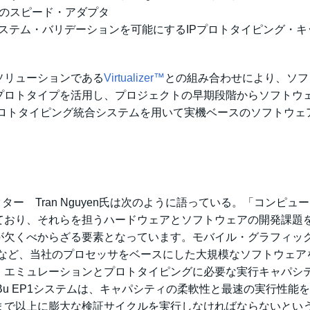
のスピード・アダプタ
システム・バリデーションを可能にするIPプロトタイピング・キ
ソリューションである
Virtualizer™
との組み合わせにより、ソフ
プロトタイプを活用し、プロジェクトの早期段階からソフトウ
プロトタイピング統合システムを用いて実機ベースのソフトウェ
ー Tran Nguyen氏は次のように語っている。「コンピュ
ており、それらを担うハードウェアとソフトウェアの開発課題
が欠くべからざる要素となっています。モバイル・グラフィッ
グなど、当社のプロセッサをベースにした大規模なソフトウェア
、エミュレーションとプロトタイピングに必要な実行キャパシ
u EP1システムは、キャパシティの柔軟性と最速の実行性能
まで以上に膨大な検証サイクルを実行しなければならないとい