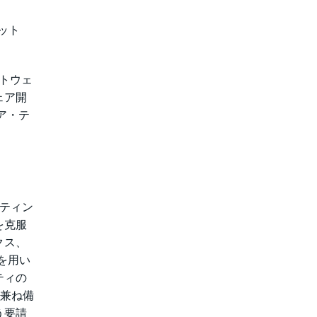
ット
トウェ
ェア開
ア・テ
ーティン
を克服
クス、
を用い
ティの
を兼ね備
う要請