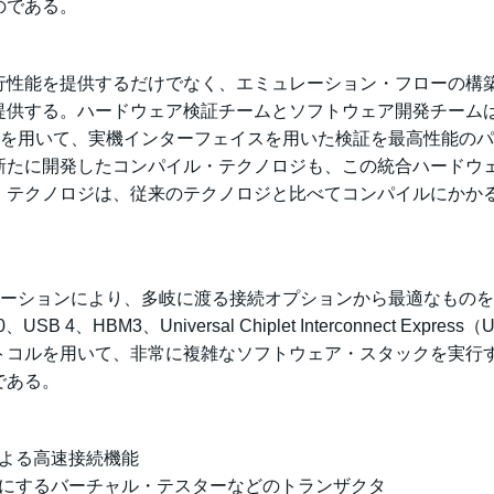
のである。
行性能を提供するだけでなく、エミュレーション・フローの構
提供する。ハードウェア検証チームとソフトウェア開発チーム
ローを用いて、実機インターフェイスを用いた検証を最高性能の
新たに開発したコンパイル・テクノロジも、この統合ハードウ
・テクノロジは、従来のテクノロジと比べてコンパイルにかか
リューションにより、多岐に渡る接続オプションから最適なもの
.0、USB 4、HBM3、Universal Chiplet Interconnect Express（
トコルを用いて、非常に複雑なソフトウェア・スタックを実行
である。
よる高速接続機能
にするバーチャル・テスターなどのトランザクタ