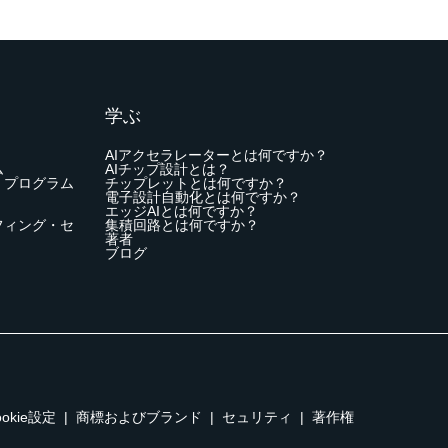
学ぶ
AIアクセラレーターとは何ですか？
ム
AIチップ設計とは？
・プログラム
チップレットとは何ですか？
電子設計自動化とは何ですか？
エッジAIとは何ですか？
フィング・セ
集積回路とは何ですか？
著者
ブログ
ookie設定
|
商標およびブランド
|
セュリティ
|
著作権