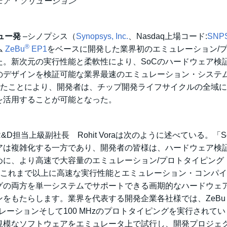
ェア・ソリューション
ビュー発
–シノプシス（
Synopsys, Inc.
、Nasdaq上場コード:
SNP
®
ム
ZeBu
EP1
をベースに開発した業界初のエミュレーション/
。新次元の実行性能と柔軟性により、SoCのハードウェア検
のデザインを検証可能な業界最速のエミュレーション・システ
されたことにより、開発者は、チップ開発ライフサイクルの全域
を活用することが可能となった。
担当上級副社長 Rohit Voraは次のように述べている。「S
アは複雑化する一方であり、開発者の皆様は、ハードウェア検
めに、より高速で大容量のエミュレーション/プロトタイピング
は、これまで以上に高速な実行性能とエミュレーション・コンパ
グの両方を単一システムでサポートできる画期的なハードウェ
もたらします。業界を代表する開発企業各社様では、ZeBu 
ュレーションそして100 MHzのプロトタイピングを実行されて
規模なソフトウェアをエミュレータ上で試行し、開発プロジェ