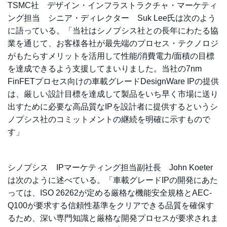
TSMC社 デザイン・インフラストラクチャ・マーケティ
ング担当 シニア・ディレクター Suk Lee氏は次のよう
に語っている。「当社はシノプシス社との長年にわたる協
業を通じて、お客様各社が最先端のプロセス・テクノロジ
がもたらすメリットを活用して性能/消費電力/面積の目標
を達成できるよう支援してまいりました。当社の7nm
FinFETプロセス向けの車載グレードDesignWare IPの提供
は、厳しい設計目標を達成して製品をいち早く市場に送り
出すために必要な高品質なIPを設計者に提供するというシ
ノプシス社のコミットメントの継続を明確に示すもので
す」
シノプシス IPマーケティング担当副社長 John Koeter
は次のように述べている。「車載グレードIPの開発にあた
っては、ISO 26262が定める厳格な機能安全規格とAEC-
Q100が要求する信頼性基準をクリアできる品質を確保す
るため、深い専門知識と厳格な開発プロセスが要求されま