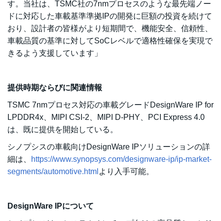
す。当社は、TSMC社の7nmプロセスのような最先端ノー
ドに対応した車載基準準拠IPの開発に巨額の投資を続けて
おり、設計者の皆様がより短期間で、機能安全、信頼性、
車載品質の基準に対してSoCレベルで適格性確保を実現で
きるよう支援しています」
提供時期ならびに関連情報
TSMC 7nmプロセス対応の車載グレードDesignWare IP for
LPDDR4x、MIPI CSI-2、MIPI D-PHY、PCI Express 4.0
は、既に提供を開始している。
シノプシスの車載向けDesignWare IPソリューションの詳
細は、
https://www.synopsys.com/designware-ip/ip-market-
segments/automotive.html
より入手可能。
DesignWare IPについて