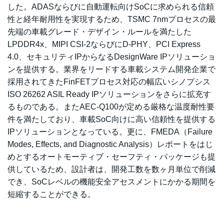
した。ADASならびに自動運転向けSoCに求められる信頼
性と経年耐用性を実現するため、TSMC 7nmプロセスの最
先端の車載グレード・デザイン・ルールを満たした
LPDDR4x、MIPI CSI-2ならびにD-PHY、PCI Express
4.0、セキュリティIPからなるDesignWare IPソリューショ
ンを提供する。業界をリードする車載システム開発企業で
採用されてきたFinFETプロセス対応の幅広いシノプシス
ISO 26262 ASIL Ready IPソリューションをさらに拡充す
るものである。またAEC-Q100が定める厳格な温度耐性要
件を満たしており、車載SoC向けに高い信頼性を提供する
IPソリューションとなっている。更に、FMEDA（Failure
Modes, Effects, and Diagnostic Analysis）レポートをはじ
めとするオートモーティブ・セーフティ・パッケージも提
供しているため、設計者は、開発工数を数ヶ月単位で削減
でき、SoCレベルの機能安全アセスメントにかかる期間を
短縮することができる。