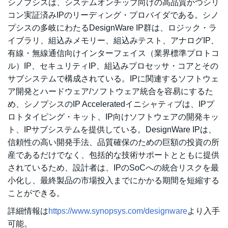
シノプシスは、システムオンチップ向けの高品質かつシリ
コン実証済みIPのリーディング・プロバイダである。シノ
プシスの多岐にわたるDesignWare IP群は、ロジック・ラ
イブラリ、組込みメモリー、組込みテスト、アナログIP、
有線・無線通信向けインターフェイス（業界標準プロトコ
ル）IP、セキュリティIP、組込みプロセッサ・コアとその
サブシステムで構成されている。IPに関連するソフトウェ
ア開発とハードウェア/ソフトウェア統合を容易にするた
め、シノプシスのIP Acceleratedイニシャティブは、IPプ
ロトタイピング・キット、IP向けソフトウェアの開発キッ
ト、IPサブシステムを提供している。DesignWare IPは、
信頼性の高い開発手法、品質確保のための巨額の投資の所
産であるだけでなく、包括的な技術サポートとともに提供
されているため、設計者は、IPのSoCへの統合リスクを最
小化し、最終製品の市場投入までにかかる期間を短縮する
ことができる。
詳細情報は
https://www.synopsys.com/designware
より入手
可能。