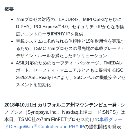
概要
7nmプロセス対応の、LPDDR4x、MIPI CSI-2ならびに
®
D-PHY、PCI Express
4.0、セキュリティIPからなる幅
広いコントローラIP/PHY IPを提供
車載システムに求められる信頼性と15年耐用性を実現す
るため、TSMC 7nmプロセスの最先端の車載グレード・
デザイン・ルールを満たしたIPソリューション
ASIL対応のためのセーフティ・パッケージ、FMEDAレ
ポート、セーフティ・マニュアルとともに提供するISO
26262 ASIL Ready IPにより、SoCレベルの機能安全アセ
スメントを短期化
2018年10月1日 カリフォルニア州マウンテンビュー発
- シ
ノプシス（Synopsys, Inc.、Nasdaq上場コード:SNPS）は
本日、TSMC社の7nm FinFETプロセス向けの
車載グレー
®
ドDesignWare
Controller and PHY IP
の提供開始を発表