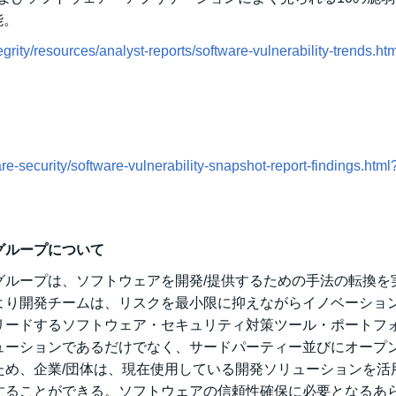
能。
grity/resources/analyst-reports/software-vulnerability-trends.ht
e-security/software-vulnerability-snapshot-report-findings.html
グループについて
グループは、ソフトウェアを開発/提供するための手法の転換を
より開発チームは、リスクを最小限に抑えながらイノベーショ
リードするソフトウェア・セキュリティ対策ツール・ポートフ
ューションであるだけでなく、サードパーティー並びにオープ
ため、企業/団体は、現在使用している開発ソリューションを活
することができる。ソフトウェアの信頼性確保に必要となるあ