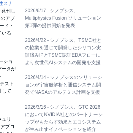
性スナ
2026/6/17 - シノプシス、
を発刊し
Multiphysics Fusion ソリューション
象のアプ
第1弾の提供開始を発表
コード・
ている
2026/4/22 - シノプシス、TSMC社と
の協業を通じて開発したシリコン実
証済みIPとTSMC認証EDAフローに
ーショ
より次世代AIシステムの開発を支援
データが
ト
2026/4/14 - シノプシスのソリューシ
・テスト
ョンが宇宙服解析と通信システム開
対して
発でNASAのアルテミス計画を支援
2026/3/16 - シノプシス、GTC 2026
においてNVIDIA社とのパートナーシ
キュリ
ップがもたらす効果とエコシステム
やアプロ
が生み出すイノベーションを紹介