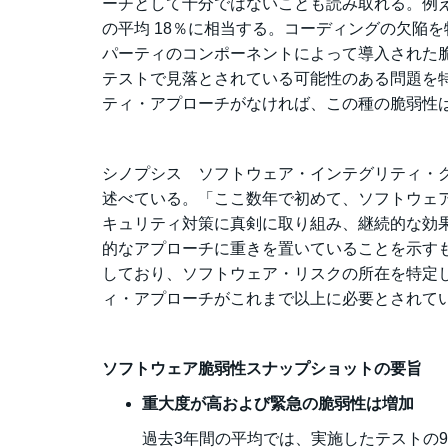
ーチとして十分ではないことも読み取れる。例え
の平均 18％に相当する。コーディングの欠陥を
パーティのコンポーネントによって導入された
テストで見落とされている可能性のある問題を
ティ・アプローチがなければ、この種の脆弱性
シノプシス ソフトウェア・インテグリティ・グルー
述べている。「ここ数年で初めて、ソフトウェ
キュリティ対策に真剣に取り組み、継続的な効
的なアプローチに重きを置いていることを示す
しており、ソフトウェア・リスクの所在を特定
ィ・アプローチがこれまで以上に必要とされて
ソフトウェア脆弱性スナップショットの要旨
重大度が高および緊急の脆弱性は増加
過去3年間の平均では、実施したテストの