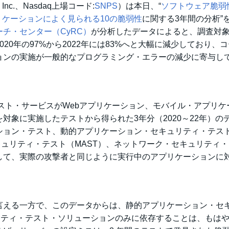
, Inc.、Nasdaq上場コード:
SNPS
）は本日、“
ソフトウェア脆弱
リケーションによく見られる10の脆弱性
に関する3年間の分析”
チ・センター（CyRC）
が分析したデータによると、調査対
20年の97%から2022年には83%へと大幅に減少しており、
ョンの実施が一般的なプログラミング・エラーの減少に寄与し
スト・サービスがWebアプリケーション、モバイル・アプリケ
対象に実施したテストから得られた3年分（2020～22年）の
ション・テスト、動的アプリケーション・セキュリティ・テス
キュリティ・テスト（MAST）、ネットワーク・セキュリティ
して、実際の攻撃者と同じように実行中のアプリケーションに
言える一方で、このデータからは、静的アプリケーション・セ
リティ・テスト・ソリューションのみに依存することは、もは