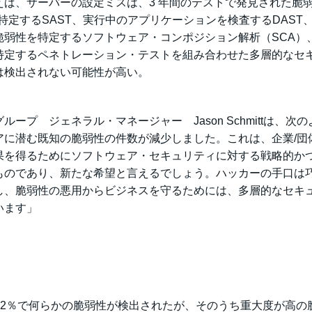
ば、サーバーの設定ミスは、3 年間のテストで発見された脆
特定するSAST、実行中のアプリケーションを検査するDAST
脆弱性を特定するソフトウェア・コンポジション解析（SCA）
特定するペネトレーション・テストを組み合わせた多層的なセ
は検出されない可能性が高い。
プ ジェネラル・マネージャー Jason Schmittは、次の
アに潜む既知の脆弱性の件数が減少しました。これは、企業/団
果を得るためにソフトウェア・セキュリティに対する戦略的か
ものであり、新たな希望と言えるでしょう。ハッカーの手口は
し、脆弱性の悪用からビジネスを守るためには、多層的なセキ
います」
92％で何らかの脆弱性が検出されたが、そのうち重大度が高の