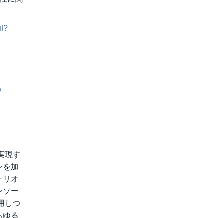
ml?
?
実現す
ンを加
ォリオ
ンソー
用しつ
らゆる