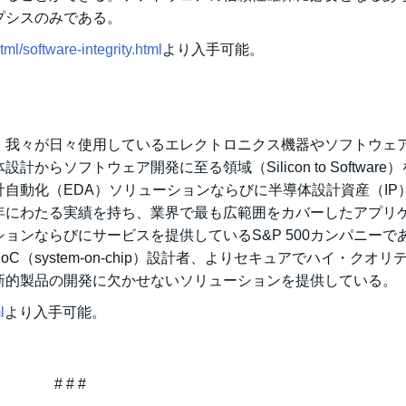
プシスのみである。
ml/software-integrity.html
より入手可能。
:SNPS）は、我々が日々使用しているエレクトロニクス機器やソフトウェ
ソフトウェア開発に至る領域（Silicon to Software
自動化（EDA）ソリューションならびに半導体設計資産（IP
年にわたる実績を持ち、業界で最も広範囲をカバーしたアプリ
ョンならびにサービスを提供しているS&P 500カンパニーで
system-on-chip）設計者、よりセキュアでハイ・クオリ
新的製品の開発に欠かせないソリューションを提供している。
l
より入手可能。
# # #