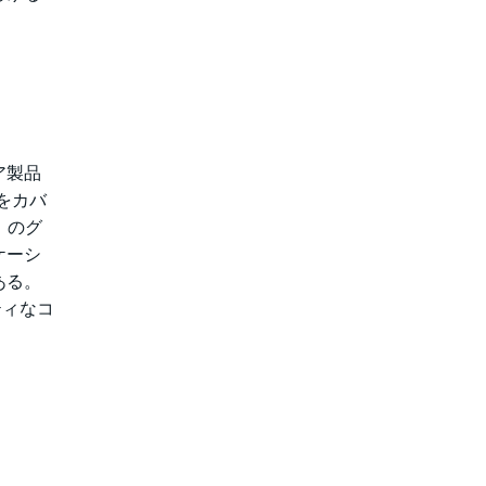
ア製品
）をカバ
）のグ
ケーシ
ある。
ティなコ