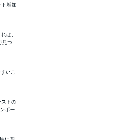
ント増加
これは、
で見つ
やすいこ
テストの
コンポー
弱性に関