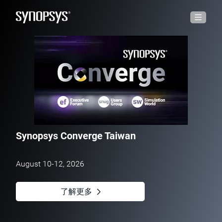
Synopsys Converge Taiwan
新思科技多物理場融合解決方案
NVIDIA與新思科技宣布戰略合作
新思科技完成收購Ansys
晶片設計中的生成式人工智慧
正式發佈
August 10-12, 2026
多年合作將結合新思科技工程解決方案與 NVIDIA
激發矽晶片到系統的全面創新
「此解決方案利用新思科技的尖端晶片設計工具和
的 AI 及加速運算技術
Azure OpenAI 服務中的生成式 AI 功能，以應對複雜性
思科、聯發科技、輝達及三星晶圓代工等業界領導廠
徹底革新工程與設計
並加速晶片開發。」
商，已展現其量化價值，加速從過度設計(Overdesign)
了解更多
更多詳情
到協同設計(Co-design)的演進
瞭解更多