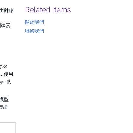
Related Items
動產生對應
關於我們
、訓練素
聯絡我們
(VS
合，使用
ys 的
言模型
錯請