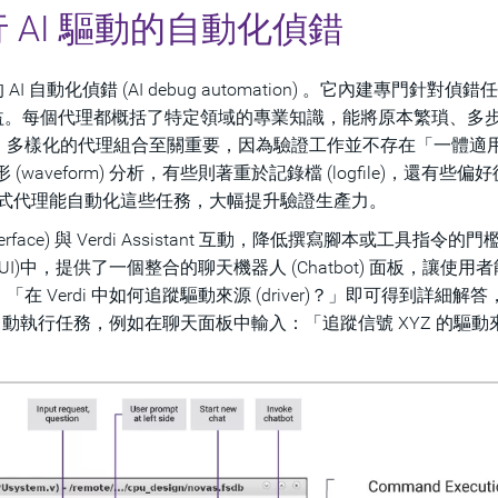
t 執行 AI 驅動的自動化偵錯
 AI 自動化偵錯 (AI debug automation) 。它內建專門針對偵
發揮最佳效益。每個代理都概括了特定領域的專業知識，能將原本繁瑣、多
多樣化的代理組合至關重要，因為驗證工作並不存在「一體適用」
形 (waveform) 分析，有些則著重於記錄檔 (logfile)，還有些偏
 進行偵錯。自主式代理能自動化這些任務，大幅提升驗證生產力。
nterface) 與 Verdi Assistant 互動，降低撰寫腳本或工具指令的
erface, GUI)中，提供了一個整合的聊天機器人 (Chatbot) 面板，讓使
Verdi 中如何追蹤驅動來源 (driver)？」即可得到詳細解答
 自動執行任務，例如在聊天面板中輸入：「追蹤信號 XYZ 的驅動