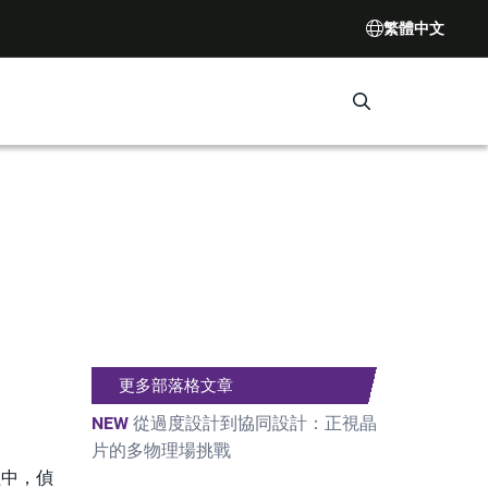
繁體中文
Search Synop
更多部落格文章
NEW
從過度設計到協同設計：正視晶
片的多物理場挑戰
流程中，偵