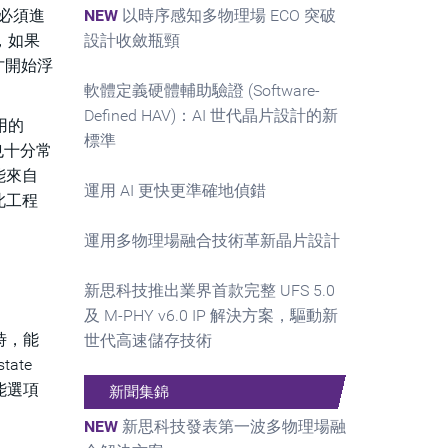
還必須進
NEW
以時序感知多物理場 ECO 突破
而，如果
設計收斂瓶頸
才開始浮
軟體定義硬體輔助驗證 (Software-
Defined HAV)：AI 世代晶片設計的新
用的
標準
也十分常
能來自
運用 AI 更快更準確地偵錯
此工程
運用多物理場融合技術革新晶片設計
新思科技推出業界首款完整 UFS 5.0
及 M-PHY v6.0 IP 解決方案，驅動新
時，能
世代高速儲存技術
ate
功能選項
新聞集錦
NEW
新思科技發表第一波多物理場融