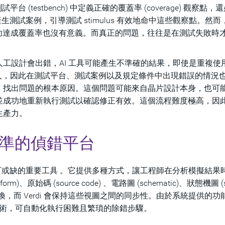
台 (testbench) 中定義正確的覆蓋率 (coverage) 觀察點，
，以產生測試案例，引導測試 stimulus 有效地命中這些觀察點。然
機制，即使成功達成覆蓋率也沒有意義。而真正的問題，往往是在測試失敗時
工設計會出錯，AI 工具可能產生不準確的結果，即使是重複使
人，因此在測試平台、測試案例以及規定條件中出現錯誤的情況
，找出問題的根本原因。這個問題可能來自晶片設計本身，也可
並成功地重新執行測試以確認修正有效。這個流程難度極高，因
生產力。
業界標準的偵錯平台
或缺的重要工具 。它提供多種方式，讓工程師在分析模擬結果
始碼 (source code) 、電路圖 (schematic)、狀態機圖 (st
間流暢切換，而 Verdi 會保持這些視圖之間的同步性。由於系統提供的
I) 技術，可自動化執行困難且繁瑣的除錯步驟。