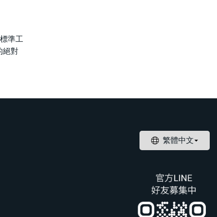
偵錯標準工
易的絕對