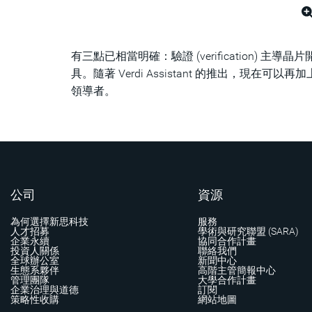
有三點已相當明確：驗證 (verification) 主導
具。隨著 Verdi Assistant 的推出，現在可
領導者。
公司
資源
為何選擇新思科技
服務
人才招募
學術與研究聯盟 (SARA)
企業永續
協同合作計畫
投資人關係
聯絡我們
全球辦公室
新聞中心
生態系夥伴
高階主管簡報中心
管理團隊
大學合作計畫
企業治理與道德
訂閱
策略性收購
網站地圖