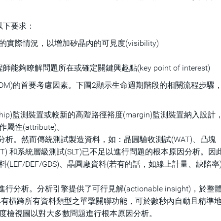
以下要求：
情況，以增加矽晶內的可見度(visibility)
工程師能夠瞭解問題所在或確定關鍵興趣點(key point of interest)
IDM)的首要考慮因素。下圖2顯示生命週期階段的相關流程步驟
chip)監測裝置或較新的高階路徑裕度(margin)監測裝置納入設
attribute)。
分析。然而傳統測試製造資料，如：晶圓驗收測試(WAT)、凸塊
(FT) 和系統層級測試(SLT)已不足以進行問題的根本原因分析。因
EF/DEF/GDS)、晶圓廠資料(若有的話，如線上計量、缺陷率
析。分析引擎提供了可行見解(actionable insight)，於整
溯性，並具有橫跨所有資料類型之單擊關聯功能，可於數秒內自動且精準
度檢視圖以對大多數問題進行根本原因分析。