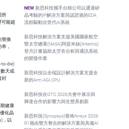
NEW
新思科技攜手台積公司以通過矽
同所
晶考驗的IP解決方案與認證過的EDA
壓可能超
流程驅動次世代AI系統
新思科技解決方案支援美國國家航空
的替換
暨太空總署(NASA)阿提米絲(Artemis)
功率，
登月計畫協助太空衣分析與通訊系統
的開發作業
die)
是數天或
新思科技以全端設計解決方案支援全
貴封
新的Arm AGI CPU
新思科技在GTC 2026大會中展示與
輝達合作的影響力與生態系創新
命週期健康
可優化晶
新思科技(Synopsys)發佈Ansys 2026
s)，以
R1藉由雙方整合的解決方案與具備AI