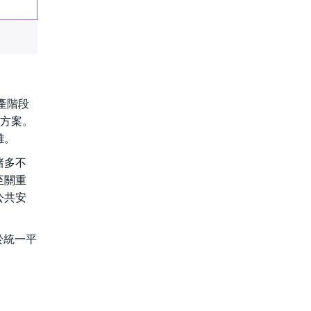
產階段
決方案。
離。
諸多不
至關重
公共安
於統一平