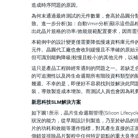
造成時序問題的原因。
為何未通過最終測試的元件數量，會高於晶圓分
致。進一步分析(如：自動Vmin分析)顯示這
出此晶片規格的功率/效能規範配置要求，因而需
本範例中的設計變更僅需要降低慢速資料庫元件
元件。晶圓代工廠也會收到緩慢且不準確的原始
但可識別能夠降級(較慢且較小)的其他元件，以
這只是產品工程師經常遇到的問題之一。若缺乏合適的
的可追溯性以及跨生命週期所有階段資料類型的
幾週。不幸的是，即便好不容易找到並解決此問
裝，導致製造成本增加。而測試人員也會因為耗費大量工時
新思科技SLM解決方案
如下圖1所示，晶片生命週期管理(Silicon Lifec
狀況的能力，從早期設計到製造，乃至於矽晶的現場(
片的功耗和效能等運作指標，對其產生直接的正面影響。此
側錯並排除晶片製程中任何特定節點的重大良率