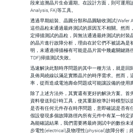
段來追溯晶片生命週期。在設計方面，則可運用診斷資料、矽前(p
Analysis, FA)等工具。
透過早期組裝、晶圓分類和晶圓驗收測試(Wafer Acce
這些晶粒未通過最終測試的原因互不相關。然而，與
定掃描測試的晶粒，與無法通過最終測試的封裝
的晶片進行故障分析，理由在於它們不被認為是初期
明，未通過掃描極有可能是晶片當中幾處關鍵路徑的時序問題
TDF)掃描測試失敗。
迅速解決此類時序問題的其中一種方法，就是回歸到
及佈局繞線以滿足實際晶片的時序需求。然而，
率，從而造成電池壽命問題或可能讓設備的使用
除了上述方法外，其實還有更好的解決方案。首先，工程師可
資料發送到計時工具，使其重新校準計時模型以
是否有任何元件存在時序問題，意即確認是否有任何
假設發現多個故障路徑內所有元件中有某一特定資料庫元
為能確認結果，我們需要將最終測試中的數份未
步電性(electrical)及物理性(physic