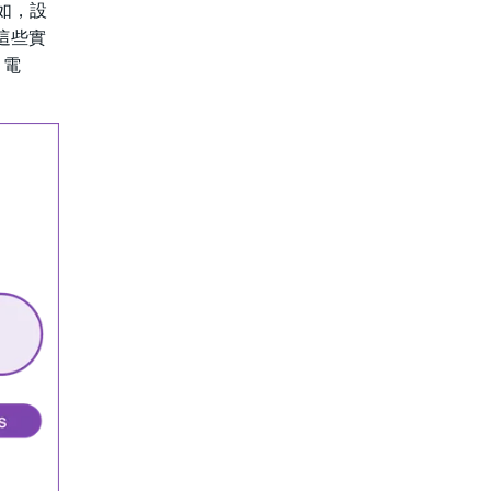
如，設
將這些實
、電