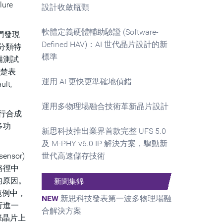
ure
設計收斂瓶頸
軟體定義硬體輔助驗證 (Software-
我們發現
Defined HAV)：AI 世代晶片設計的新
分類特
標準
描測試
清楚表
運用 AI 更快更準確地偵錯
t,
運用多物理場融合技術革新晶片設計
行合成
多功
新思科技推出業界首款完整 UFS 5.0
及 M-PHY v6.0 IP 解決方案，驅動新
sor)
世代高速儲存技術
路徑中
的原因。
新聞集錦
範例中，
NEW
新思科技發表第一波多物理場融
行進一
合解決方案
實際晶片上