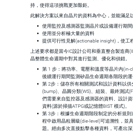
持，使得這項挑戰更加艱鉅。
此解決方案以來自晶片的資料為中心，並能滿足
使用監控及感測器監測晶片或設備運行期間的實際
使用並分析極大量的資料
提供可行性見解(actionable insight)，使
上述要求都是當今IC設計公司和垂直整合製造商(
晶整體生命週期中對其進行監測、優化和偵錯。
第 1 步：將功率、電壓和溫度等晶片內(in-
後續運行期間監測矽晶生命週期各階段的運作屬性(
第 2步：儲存所有相關測試和設計資料以供
(bump)、晶圓分類(WS)、組裝、最終測試
們需要來自監控器及感測器的資料、設計資料(L
資料(源於掃描ATPG或記憶體BIST 模式)。
第 3步：根據生命週期階段制定的分析規則進行分
程中啟用晶粒層級(die-level)可追
題。經由多次直接點擊各種資料，可產出深