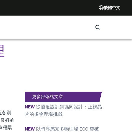
繁體中文
Search Synop
理
更多部落格文章
NEW
從過度設計到協同設計：正視晶
至各別
片的多物理場挑戰
助良好的
製程階
NEW
以時序感知多物理場 ECO 突破