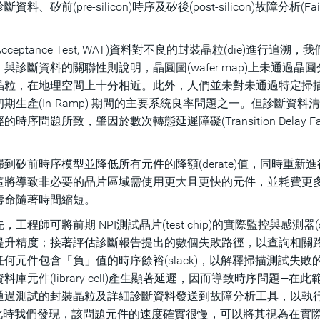
re-silicon)時序及矽後(post-silicon)故障分析(Fail
ptance Test, WAT)資料對不良的封裝晶粒(die)進行追溯，
診斷資料的關聯性則說明，晶圓圖(wafer map)上未通過晶圓
晶粒，在地理空間上十分相近。此外，人們並未對未通過特定掃
生產(In-Ramp) 期間的主要系統良率問題之一。但診斷資料
所致，肇因於數次轉態延遲障礙(Transition Delay Faul
矽前時序模型並降低所有元件的降額(derate)值，同時重新進
這將導致非必要的晶片區域需使用更大且更快的元件，並耗費更
壽命隨著時間縮短。
將前期 NPI測試晶片(test chip)的實際監控與感測器(sen
提升精度；接著評估診斷報告提出的數個失敗路徑，以查詢相關
元件包含「負」值的時序餘裕(slack)，以解釋掃描測試失敗
件(library cell)產生顯著延遲，因而導致時序問題—在此
通過測試的封裝晶粒及詳細診斷資料發送到故障分析工具，以執
al)故障分析；此時我們發現，該問題元件的速度確實很慢，可以將其視為在