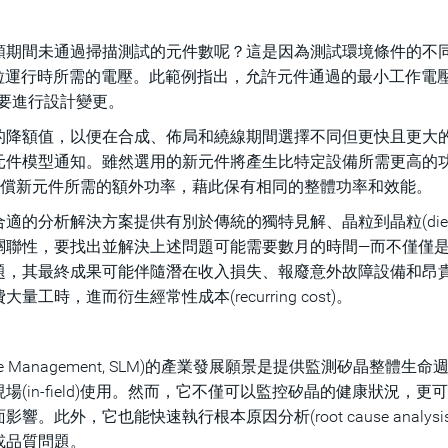
類期間未通過掃描測試的元件數呢？這是因為測試環境條件的不
些晶粒運行時所需的電壓。此範例指出，允許元件通過的最小工作電
要進行設計變更。
的降額值，以便在合成、佈局和繞線期間選擇不同但更快且更大
元件模型通知。雖然選用的新元件將產生比特定設備所需更高的
補償新元件所需的額外功率，藉此保有相同的整體功率和效能。
分析解決方案提供有別於傳統的獨特見解、晶粒到晶粒(die-to-
關聯性，要找出並解決上述問題可能需要數月的時間—而不僅僅
題，其最終成果可能伴隨潛在收入損失、報廢意外故障設備和昂
，進而衍生經常性成本(recurring cost)。
ycle Management, SLM)的產業發展願景是提供監測矽晶整體生
in-field)使用。然而，它不僅可以監控矽晶的健康狀況，更
外，它也能快速執行根本原因分析(root cause analysi
或品質問題。