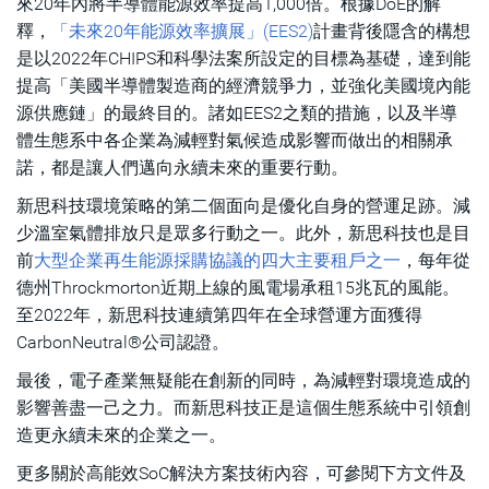
來20年內將半導體能源效率提高1,000倍。根據DoE的解
釋，
「未來20年能源效率擴展」(EES2)
計畫背後隱含的構想
是以2022年CHIPS和科學法案所設定的目標為基礎，達到能
提高「美國半導體製造商的經濟競爭力，並強化美國境內能
源供應鏈」的最終目的。諸如EES2之類的措施，以及半導
體生態系中各企業為減輕對氣候造成影響而做出的相關承
諾，都是讓人們邁向永續未來的重要行動。
新思科技環境策略的第二個面向是優化自身的營運足跡。減
少溫室氣體排放只是眾多行動之一。此外，新思科技也是目
前
大型企業再生能源採購協議的四大主要租戶之一
，每年從
德州Throckmorton近期上線的風電場承租15兆瓦的風能。
至2022年，新思科技連續第四年在全球營運方面獲得
CarbonNeutral®公司認證。
最後，電子產業無疑能在創新的同時，為減輕對環境造成的
影響善盡一己之力。而新思科技正是這個生態系統中引領創
造更永續未來的企業之一。
更多關於高能效SoC解決方案技術內容，可參閱下方文件及