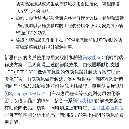
功耗感知測試模式生成等領域採用自動優化，可望節省
10%至15%的功耗。
簽核：專注於功耗和電源完整性目標之簽核、動態和漏電
功耗復原以及極度精確的工程改變指令 (ECO)變更可節省
5%至10%的功耗。
驗證：將驗證工作集中在UPF供電意圖和以UPF驅動的功
能驗證將有助於提升能源效率。
新思科技的客戶使用專用於設計和驗證
高效能SoC
的端到端
解決方案，已經實現上述的節能效果。由軟體驅動以支援
UPF (IEEE 1801)低供電意圖的低功耗設計解決方案有助於
優化PPA，而低功耗驗證解決方案可幫助客戶團隊在設計週
期的早期階段就能檢測並解決低功耗錯誤。專用於晶片設計
的
Synopsys DSO.ai™
自主AI應用程式等技術則使用強化學
習，以改善晶片的PPA。整合一系列
低功耗IP
的解決方案更
有助於降低晶片功耗，同時加速上市時程。
晶片生命週期管
理
擁有監控和分析用的晶片感測器，能夠提供關於功耗的實
用見解。