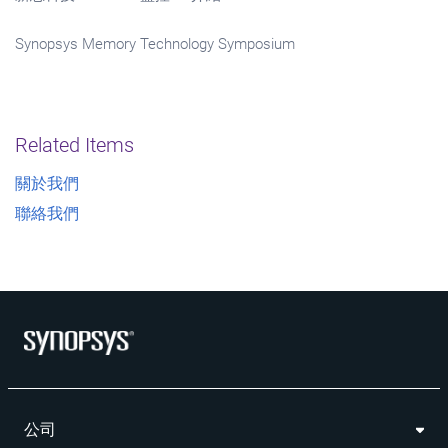
Synopsys Memory Technology Symposium
Related Items
關於我們
聯絡我們
公司