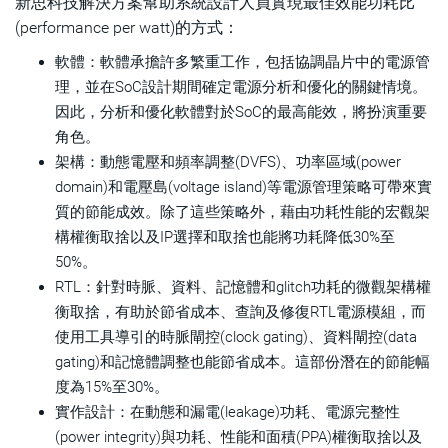
新思科技解決方案幫助系統設計人員實現最佳效能功耗比
(performance per watt)的方式：
軟體：軟體承擔許多繁重工作，包括協調晶片中的電源管
理，並在SoC設計期間確定電源分析和優化的關鍵情境。
因此，分析和優化軟體對於SoC的最高能效，將扮演重要
角色。
架構：動態電壓和頻率調整(DVFS)、功率區域(power
domain)和電壓島(voltage island)等電源管理策略可帶來實
質的節能成效。除了這些策略外，藉由功耗性能的宏觀架
構權衡取捨以及IP選擇和取捨也能將功耗降低30%至
50%。
RTL：針對時脈、資料、記憶體和glitch功耗的微觀架構權
衡取捨，有助於節省成本、查詢及修復RTL電源模組，而
使用工具導引的時脈閘控(clock gating)、資料閘控(data
gating)和記憶體調整也能節省成本。這部份潛在的節能幅
度為15%至30%。
實作設計：在動態和漏電(leakage)功耗、電源完整性
(power integrity)與功耗、性能和面積(PPA)權衡取捨以及