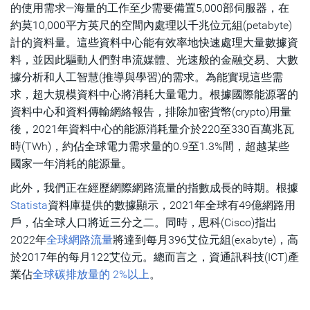
的使用需求—海量的工作至少需要備置5,000部伺服器，在
約莫10,000平方英尺的空間內處理以千兆位元組(petabyte)
計的資料量。這些資料中心能有效率地快速處理大量數據資
料，並因此驅動人們對串流媒體、光速般的金融交易、大數
據分析和人工智慧(推導與學習)的需求。為能實現這些需
求，超大規模資料中心將消耗大量電力。根據國際能源署的
資料中心和資料傳輸網絡報告，排除加密貨幣(crypto)用量
後，2021年資料中心的能源消耗量介於220至330百萬兆瓦
時(TWh)，約佔全球電力需求量的0.9至1.3%間，超越某些
國家一年消耗的能源量。
此外，我們正在經歷網際網路流量的指數成長的時期。根據
Statista
資料庫提供的數據顯示，2021年全球有49億網路用
戶，佔全球人口將近三分之二。同時，思科(Cisco)指出
2022年
全球網路流量
將達到每月396艾位元組(exabyte)，高
於2017年的每月122艾位元。總而言之，資通訊科技(ICT)產
業佔
全球碳排放量的 2%以上
。