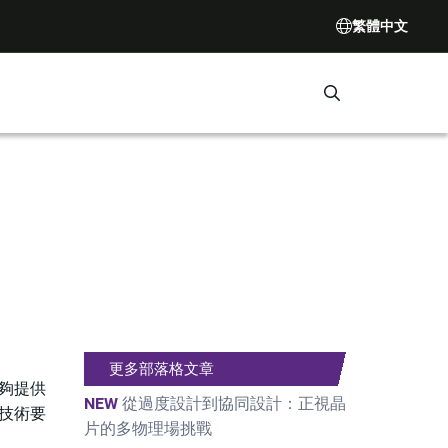
繁體中文
Search Synop
更多部落格文章
能夠提供
NEW
從過度設計到協同設計：正視晶
本技術要
片的多物理場挑戰