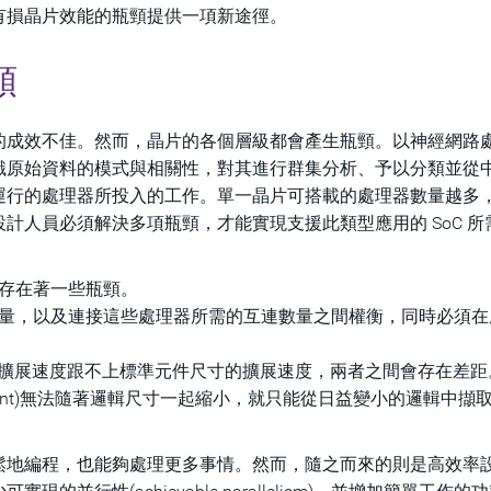
有損晶片效能的瓶頸提供一項新途徑。
頸
的成效不佳。然而，晶片的各個層級都會產生瓶頸。以神經網路
識原始資料的模式與相關性，對其進行群集分析、予以分類並從
運行的處理器所投入的工作。單一晶片可搭載的處理器數量越多
計人員必須解決多項瓶頸，才能實現支援此類型應用的 SoC 所
存在著一些瓶頸。
量，以及連接這些處理器所需的互連數量之間權衡，同時必須在
憶體的擴展速度跟不上標準元件尺寸的擴展速度，兩者之間會存在差距
otprint)無法隨著邏輯尺寸一起縮小，就只能從日益變小的邏輯中擷
鬆地編程，也能夠處理更多事情。然而，隨之而來的則是高效率