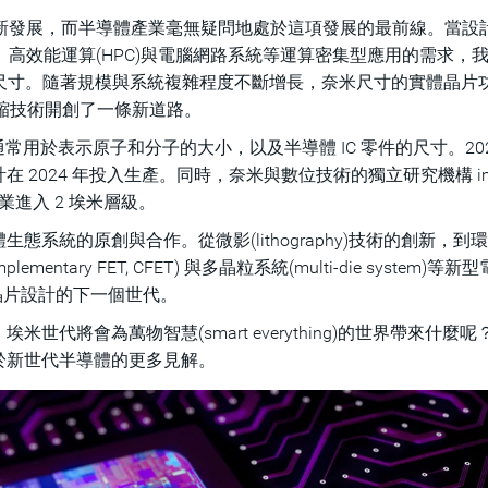
y)持續推動著創新發展，而半導體產業毫無疑問地處於這項發展的最前線。當
、高效能運算(HPC)與電腦網路系統等運算密集型應用的需求，
數的奈米尺寸。隨著規模與系統複雜程度不斷增長，奈米尺寸的實體晶片
l)微縮技術開創了一條新道路。
位通常用於表示原子和分子的大小，以及半導體 IC 零件的尺寸。202
 2024 年投入生產。同時，奈米與數位技術的獨立研究機構 im
業進入 2 埃米層級。
系統的原創與合作。從微影(lithography)技術的創新，到
plementary FET, CFET) 與多晶粒系統(multi-die system)等
開創晶片設計的下一個世代。
代將會為萬物智慧(smart everything)的世界帶來什麼呢
於新世代半導體的更多見解。