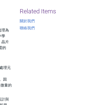
Related Items
關於我們
聯絡我們
處理為
中學
，晶片
需的
處理元
。因
取微量的
設計與