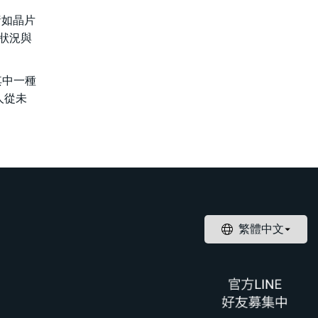
諸如晶片
康狀況與
其中一種
人從未