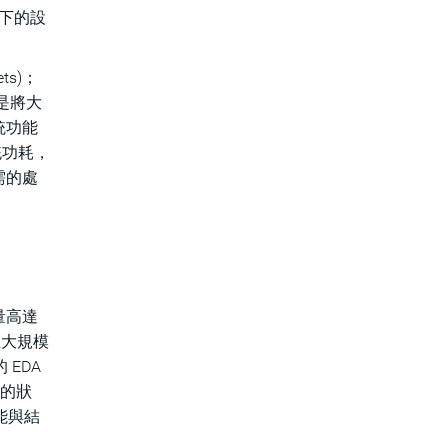
以下的設
ts)；
就是將大
統功能
統功耗，
需的處
量高達
龐大規模
EDA
生的狀
能與結