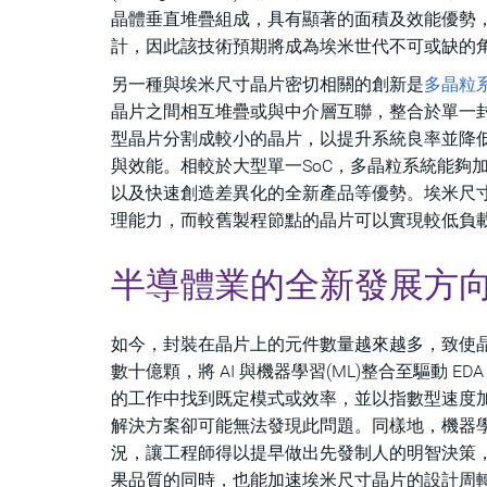
晶體垂直堆疊組成，具有顯著的面積及效能優勢，尤
計，因此該技術預期將成為埃米世代不可或缺的
另一種與埃米尺寸晶片密切相關的創新是
多晶粒系統(
晶片之間相互堆疊或與中介層互聯，整合於單一封裝中。
型晶片分割成較小的晶片，以提升系統良率並降
與效能。相較於大型單一SoC，多晶粒系統能夠
以及快速創造差異化的全新產品等優勢。埃米尺
理能力，而較舊製程節點的晶片可以實現較低負
半導體業的全新發展方
如今，封裝在晶片上的元件數量越來越多，致使
數十億顆，將 AI 與機器學習(ML)整合至驅動
的工作中找到既定模式或效率，並以指數型速度加速
解決方案卻可能無法發現此問題。同樣地，機器學
況，讓工程師得以提早做出先發制人的明智決策，
果品質的同時，也能加速埃米尺寸晶片的設計周