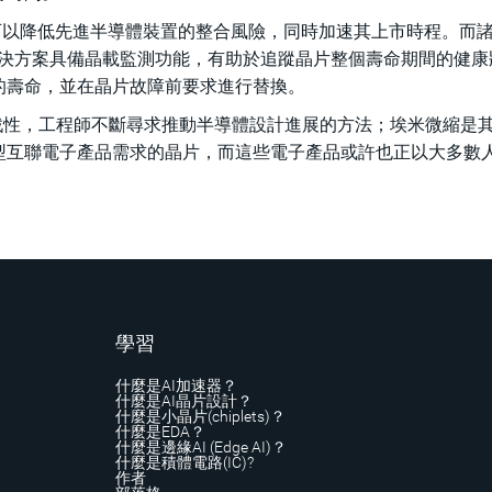
P 也可以降低先進半導體裝置的整合風險，同時加速其上市時程。而
agement)等解決方案具備晶載監測功能，有助於追蹤晶片整個壽命期間的健
的壽命，並在晶片故障前要求進行替換。
戰性，工程師不斷尋求推動半導體設計進展的方法；埃米微縮是
型互聯電子產品需求的晶片，而這些電子產品或許也正以大多數
學習
什麼是AI加速器？
什麼是AI晶片設計？
什麼是小晶片(chiplets)？
什麼是EDA？
什麼是邊緣AI (Edge AI)？
什麼是積體電路(IC)?
作者