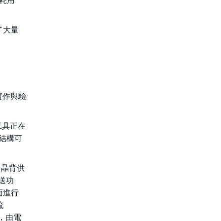
功耗用
了大量
實作與驗
微影工具正在
體結構可
。晶背供
傳送功
面進行
流
)，由電