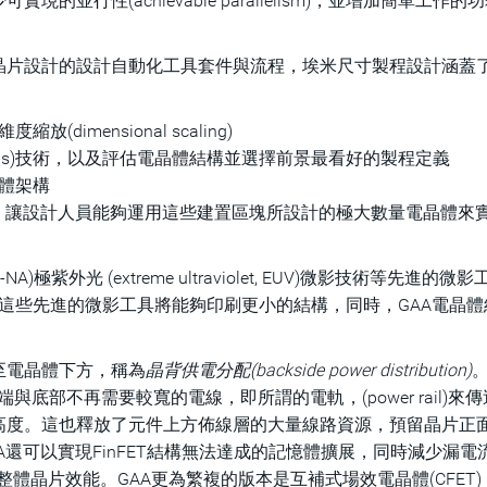
行性(achievable parallelism)，並增加簡單工作的
晶片設計的設計自動化工具套件與流程，埃米尺寸製程設計涵蓋
：
imensional scaling)
 twins)技術，以及評估電晶體結構並選擇前景最看好的製程定義
體架構
法，讓設計人員能夠運用這些建置區塊所設計的極大數量電晶體來
High-NA)極紫外光 (extreme ultraviolet, EUV)微影技術等先進的
。這些先進的微影工具將能夠印刷更小的結構，同時，GAA電晶
至電晶體下方，稱為
晶背供電分配(backside power distribution)
與底部不再需要較寬的電線，即所謂的電軌，(power rail)來
高度。這也釋放了元件上方佈線層的大量線路資源，預留晶片正
還可以實現FinFET結構無法達成的記憶體擴展，同時減少漏電
成更佳的整體晶片效能。GAA更為繁複的版本是互補式場效電晶體(CFET