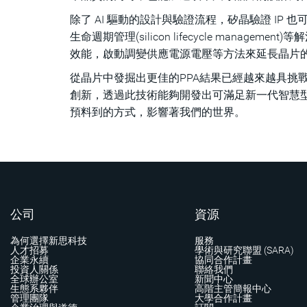
除了 AI 驅動的設計與驗證流程，矽晶驗證 I
生命週期管理(silicon lifecycle man
效能，啟動調變供應電源電壓等方法來延長晶片
從晶片中發掘出更佳的PPA結果已經越來越具挑
創新，透過此技術能夠開發出可滿足新一代智慧
預料到的方式，影響著我們的世界。
公司
資源
為何選擇新思科技
服務
人才招募
學術與研究聯盟 (SARA)
企業永續
協同合作計畫
投資人關係
聯絡我們
全球辦公室
新聞中心
生態系夥伴
高階主管簡報中心
管理團隊
大學合作計畫