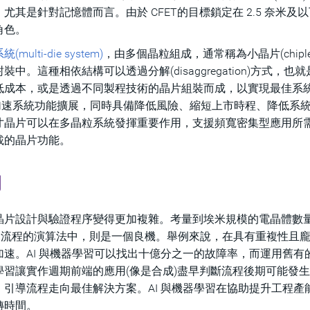
其是針對記憶體而言。由於 CFET的目標鎖定在 2.5 奈米及
角色。
multi-die system)
，由多個晶粒組成，通常稱為小晶片(chiple
這種相依結構可以透過分解(disaggregation)方式，也
低成本，或是透過不同製程技術的晶片組裝而成，以實現最佳系
加速系統功能擴展，同時具備降低風險、縮短上市時程、降低系
寸晶片可以在多晶粒系統發揮重要作用，支援頻寬密集型應用所
載的晶片功能。
向
晶片設計與驗證程序變得更加複雜。考量到埃米規模的電晶體數
 EDA 流程的演算法中，則是一個良機。舉例來說，在具有重複性且
。AI 與機器學習可以找出十億分之一的故障率，而運用舊有的 
習讓實作週期前端的應用(像是合成)盡早判斷流程後期可能發
引導流程走向最佳解決方案。AI 與機器學習在協助提升工程產
轉時間。