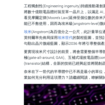
工程獨創性(Engineering ingenuit
將數十億顆電晶體封裝至單一晶片上，以滿足 AI
看見摩爾定律(Moore’s Law)延伸至個位
能已不敷使用，因而為埃米級(angstrom-leve
埃米
(Angstrom)為百億分之一公尺，此計量單
英特爾率先佈局採用
埃米世代
的製程藍圖，並預計在
勾勒出晶片微縮藍圖，顯示2036 年將引導整個產
要實現埃米尺寸設計的前景，將會需要整個半導體生態
極(gate-all-around, GAA)、互補式場效電晶體(com
(transistor)結構，全新的技術已經興起並將
奈米在下一世代的半導體中已不再是最小的單位，埃米世
業如何充分利用這項潛力？請繼續閱讀，瞭解關