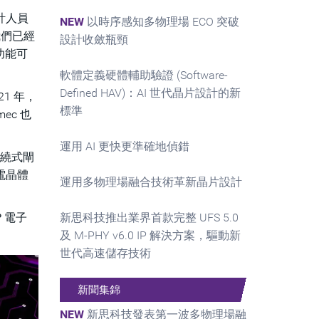
設計人員
NEW
以時序感知多物理場 ECO 突破
我們已經
設計收斂瓶頸
功能可
軟體定義硬體輔助驗證 (Software-
Defined HAV)：AI 世代晶片設計的新
1 年，
標準
ec 也
運用 AI 更快更準確地偵錯
環繞式閘
新型電晶體
運用多物理場融合技術革新晶片設計
？電子
新思科技推出業界首款完整 UFS 5.0
及 M-PHY v6.0 IP 解決方案，驅動新
世代高速儲存技術
新聞集錦
NEW
新思科技發表第一波多物理場融