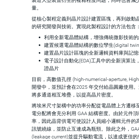
製造大型裝置衍生的複雜程度問題，同時也會減少可實現的並
量。
從核心製程定義到晶片設計建置區塊，再到啟動
的研究開發與技術。實現此製程設計的方法包含
利用全新電晶體結構，增強傳統微影技術的維度縮放(d
建置候選電晶體結構的數位孿生(digital
建置晶片設計區塊的全新邏輯資料庫與記憶
電子設計自動化(EDA)工具中的全新演算
證晶片
目前，高數值孔徑 (high-numerical-aperture, 
開發中，並預計會在2025 年交付給晶圓廠使用
將多通道相互堆疊，以提高晶片密度。
將埃米尺寸架構中的功率分配從電晶體上方遷移
電分配將會充分利用 GAA 結構密度。由於元件頂端
率，因此晶背供電可使設計人員縮小邏輯元件的
訊號繞線，並防止互連成為瓶頸。除此之外，GAA
(leakage current)並提升驅動電流，以達