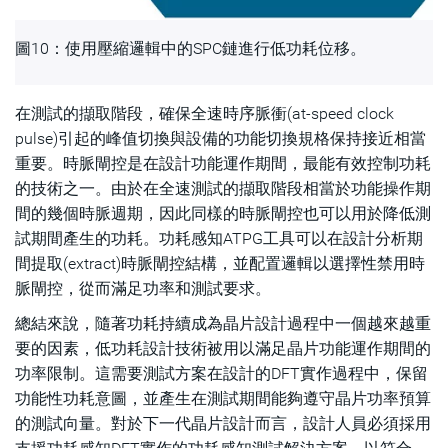
圖10：使用壓縮邏輯中的SPC鏈進行低功耗位移。
在測試的擷取階段，確保全速時序脈衝(at-speed clock
pulse)引起的峰值切換與設備的功能切換規格保持接近相當
重要。時脈閘控是在設計功能運作期間，最能有效控制功耗
的技術之一。由於在全速測試的擷取階段相當於功能操作期
間的幾個時脈週期，因此同樣的時脈閘控也可以用於降低測
試期間產生的功耗。功耗感知ATPG工具可以在設計分析期
間提取(extract)時脈閘控結構，並配置邏輯以選擇性禁用時
脈閘控，從而滿足功率和測試要求。
總結來說，隨著功耗持續成為晶片設計過程中一個越來越重
要的因素，低功耗設計技術被用以滿足晶片功能運作期間的
功率限制。這需要測試方案在設計的DFT實作過程中，保留
功能性功耗意圖，並產生在測試期間能夠遵守晶片功率預算
的測試向量。對於下一代晶片設計而言，設計人員必須採用