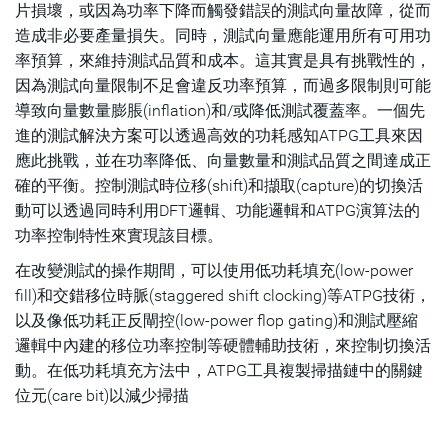
片損壞，或因為功率下降而觸發錯誤的測試向量故障，從而
造成非必要產量損失。同時，測試向量應能運用所有可用功
率預算，來維持測試品質和成本。這其實是具有挑戰性的，
因為測試向量限制不足會違反功率預算，而過多限制則可能
導致向量數量膨脹(inflation)和/或降低測試覆蓋率。一個先
進的測試解決方案可以透過高效的功耗感知ATPG工具來因
應此挑戰，並在功率降低、向量數量和測試品質之間達成正
確的平衡。控制測試時位移(shift)和擷取(capture)的切換活
動可以透過同時利用DFT邏輯、功能邏輯和ATPG演算法的
功率控制特性來實現該目標。
在改變測試的操作期間，可以使用低功耗填充(low-power
fill)和交錯移位時脈(staggered shift clocking)等ATPG技術，
以及像低功耗正反閘控(low-power flop gating)和測試壓縮
邏輯中內建的移位功率控制等硬體輔助技術，來控制切換活
動。在低功耗填充方法中，ATPG工具複製掃描鏈中的關鍵
位元(care bit)以減少掃描