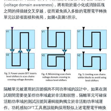
(voltage domain awareness)，將有助於最小化或消除區塊
之間的掃描鏈交叉穿越，從而避免插入多餘的電壓電平轉換
單元以節省面積和佈局，如圖4及圖5所示。
隔離單元被運用於訊號橫跨不同功率域的設計中。如果在測
試期間需要使某些功率域處於非活動狀態，隔離單元可確保
活動功率域的測試訊號與邏輯能夠獨立於非活動功率域運
作。功耗感知DFT工具應該能夠採用類似上述電壓電平轉換