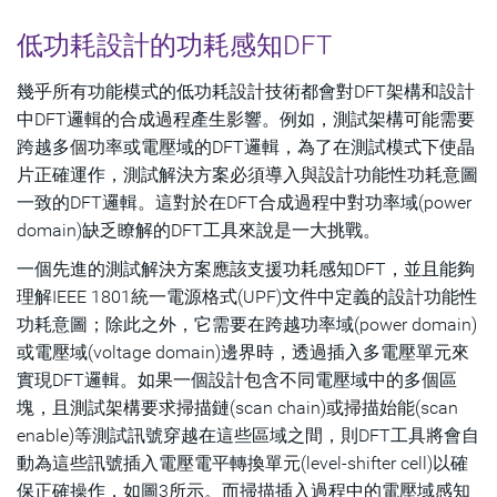
低功耗設計的功耗感知DFT
幾乎所有功能模式的低功耗設計技術都會對DFT架構和設計
中DFT邏輯的合成過程產生影響。例如，測試架構可能需要
跨越多個功率或電壓域的DFT邏輯，為了在測試模式下使晶
片正確運作，測試解決方案必須導入與設計功能性功耗意圖
一致的DFT邏輯。這對於在DFT合成過程中對功率域(power
domain)缺乏瞭解的DFT工具來說是一大挑戰。
一個先進的測試解決方案應該支援功耗感知DFT，並且能夠
理解IEEE 1801統一電源格式(UPF)文件中定義的設計功能性
功耗意圖；除此之外，它需要在跨越功率域(power domain)
或電壓域(voltage domain)邊界時，透過插入多電壓單元來
實現DFT邏輯。如果一個設計包含不同電壓域中的多個區
塊，且測試架構要求掃描鏈(scan chain)或掃描始能(scan
enable)等測試訊號穿越在這些區域之間，則DFT工具將會自
動為這些訊號插入電壓電平轉換單元(level-shifter cell)以確
保正確操作，如圖3所示。而掃描插入過程中的電壓域感知