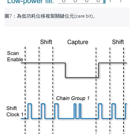
圖7：為低功耗位移複製關鍵位元(care bit)。