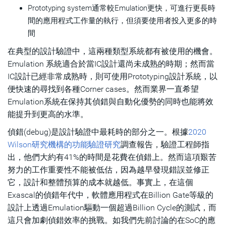
Prototyping system通常較Emulation更快，可進行更長時
間的應用程式工作量的執行，但須要使用者投入更多的時
間
在典型的設計驗證中，這兩種類型系統都有被使用的機會。
Emulation 系統適合於當IC設計還尚未成熟的時期；然而當
IC設計已經非常成熟時，則可使用Prototyping設計系統，以
便快速的尋找到各種Corner cases。然而業界一直希望
Emulation系統在保持其偵錯與自動化優勢的同時也能將效
能提升到更高的水準。
偵錯(debug)是設計驗證中最耗時的部分之一。根據
2020
Wilson研究機構的功能驗證研究
調查報告，驗證工程師指
出，他們大約有41%的時間是花費在偵錯上。然而這項艱苦
努力的工作重要性不能被低估，因為越早發現錯誤並修正
它，設計和整體預算的成本就越低。事實上，在這個
Exascal的偵錯年代中，軟體應用程式在Billion Gate等級的
設計上透過Emulation驅動一個超過Billion Cycle的測試，而
這只會加劇偵錯效率的挑戰。如我們先前討論的在SoC的應