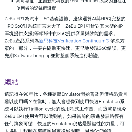
高可靠度，正如新思科技的ZeBu Emulation系統的過往在
使用者的記錄所證實
ZeBu EP1為汽車、5G基礎設施、邊緣運算AI與HPC(完整的
HPC SoC對系統而言太大了，ZeBu EP1可針對其大型的IP
區塊提供支援)等領域中的SoC提供容量與效能的需求。
ZeBu產品系列為
新思科技Verification Continuum®
解決方
案的一部分，主要在協助更快速、更早地發現SoC錯誤、更
先期Software bring-up並對整個系統進行驗證。
總結
還記得在90年代，各種硬體Emulator開始普及但價格昂貴且
難以使用嗎？在當時，無人會想像到使用快速Emulation系
統可以執行1trillion-cycle的應用程式工作量。而這就是現今
ZeBu EP1使用者可以做到的。如果當前的演進發展路徑有
任何跡象可循，快速的Emulation仍然是關鍵性的力量，可
以協助工程師在突破摩爾定律極限時，因應SoC驗證、