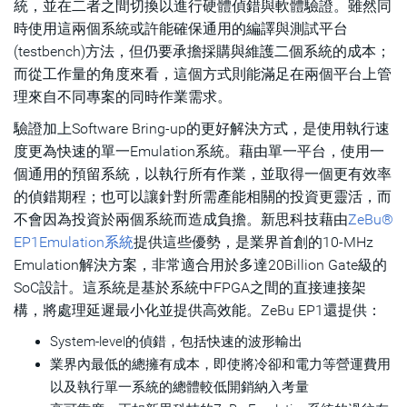
統，並在二者之間切換以進行硬體偵錯與軟體驗證。雖然同
時使用這兩個系統或許能確保通用的編譯與測試平台
(testbench)方法，但仍要承擔採購與維護二個系統的成本；
而從工作量的角度來看，這個方式則能滿足在兩個平台上管
理來自不同專案的同時作業需求。
驗證加上Software Bring-up的更好解決方式，是使用執行速
度更為快速的單一Emulation系統。藉由單一平台，使用一
個通用的預留系統，以執行所有作業，並取得一個更有效率
的偵錯期程；也可以讓針對所需產能相關的投資更靈活，而
不會因為投資於兩個系統而造成負擔。新思科技藉由
ZeBu®
EP1Emulation系統
提供這些優勢，是業界首創的10-MHz
Emulation解決方案，非常適合用於多達20Billion Gate級的
SoC設計。這系統是基於系統中FPGA之間的直接連接架
構，將處理延遲最小化並提供高效能。ZeBu EP1還提供：
System-level的偵錯，包括快速的波形輸出
業界內最低的總擁有成本，即使將冷卻和電力等營運費用
以及執行單一系統的總體較低開銷納入考量