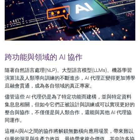
跨功能與領域的 AI 協作
隨著自然語言處理(NLP)、大型語言模型(LLMs)、機器學習
演算法及人類導向訓練的不斷進步，AI 代理正變得更加博學
且融會貫通，成為各自領域的真正專家。
儘管這些 AI 代理仍是為了特定功能而建構，並與特定資料
集息息相關，但如今它們正被設計與訓練成可以實現更好的
整合與協作，不僅僅是與人類合作，還能與其他 AI 代理協
同運作。
這種AI與AI之間的協作將解鎖無數橫向應用場景，帶來難以
估量的洞見與生產力效益，最終帶來複合價值。其中許多協