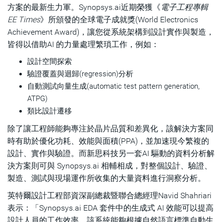
方案的最新生力軍。Synopsys.ai近期榮獲《
電子工程專輯
EE Times
》所頒發的全球電子成就獎(World Electronics
Achievement Award)，讓您從系統架構到設計實作與製造，
皆得以借助AI 的力量處理繁瑣工作，例如：
設計空間探索
驗證覆蓋與迴歸(regression)分析
自動測試向量生成(automatic test pattern generation,
ATPG)
類比設計遷移
除了讓工程師能夠專注於晶片品質和差異化，該解決方案同
時有助於優化功耗、效能與面積(PPA)，並加速現今繁複的
設計、實作與驗證。而新思科技另一套AI 驅動的資料分析解
決方案則可與 Synopsys.ai 相輔相成，對整個設計、驗證、
製造、測試與現場運作所收集的大量資料進行洞察分析。
英特爾設計工程部資深副總裁暨聯合總經理Navid Shahriari
表示：「Synopsys.ai EDA 套件中的生成式 AI 效能可以提高
設計人員的工作效率。該系統能夠根據自然語言標準自動生