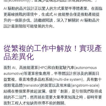
性(accessibility)，並減少從構思到設計所花費的時間。」
AI 驅動的晶片設計正以驚人的方式重塑半導體產業。在面臨
更嚴峻挑戰的環境中，生成式 AI 效能整合僅是推動產能提
升的一個新步伐。請繼續閱讀，深入了解關於 AI 驅動晶片
設計最新階段可能發展的方向。
從繁複的工作中解放！實現產
品差異化
面對 AI、高效能運算(HPC)和自動駕駛汽車(autonomous
automotive)等運算密集應用，半導體設計所涉及的層面日
益繁複。垂直堆疊多晶粒系統(multi-die system)、具有數十
億顆電晶體(transistor)的裝置以及埃米級(angstrom-scale)
結構在整個業界掀起波瀾。儘管「創新」是引領我們取得成
就的不二法門，然而就在需要大量專業知識之時，卻時常要
面對工程人才短缺而停滯不前的難關。