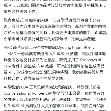
成 RTL，讓設計團隊在晶片設計複雜度不斷提升的挑戰下，
依然能夠高效工作。」
觀察生成式 AI 如何能夠進一步改變晶片設計將會十分有
趣。設計內容生成等領域蘊藏巨大潛力。新創企業能夠在專
注於公司核心價值的同時，具備更快速擴展的能力；而成熟
企業則可以增強公司豐富的知識領域，進而提高產能。
AMD 晶片設計工程企業副總裁Mydung Pham 表示：
「AMD 十分高興有機會導入生成式 AI 效能，讓設計團隊能
夠更高效地交付多代先進產品。我們採用了 Synopsys.ai
EDA 套件中的生成式 AI 效能，可為設計團隊加速生成高品
質 RTL 並減少繁複設計測試周轉時間。我們很期待與新思
科技合作，邁向革命性的發展之路。」
AI 驅動的 EDA 工具已經具備決策的能力。將對話式前端
(conversational front-end)新增至設計工具是一種強而有力
的方法，藉以增強晶片設計與工程產能。展望未來，也許運
用生成式 AI 預測設計人員的需求並非難事。或許從自然語