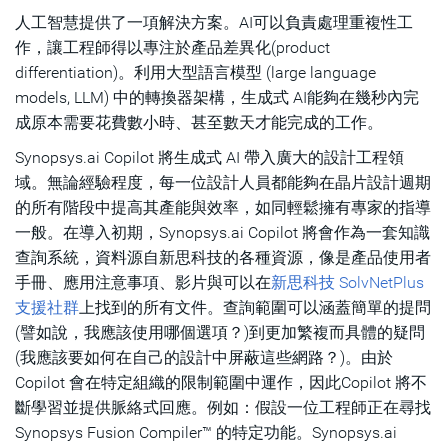
人工智慧提供了一項解決方案。AI可以負責處理重複性工
作，讓工程師得以專注於產品差異化(product
differentiation)。利用大型語言模型 (large language
models, LLM) 中的轉換器架構，生成式 AI能夠在幾秒內完
成原本需要花費數小時、甚至數天才能完成的工作。
Synopsys.ai Copilot 將生成式 AI 帶入廣大的設計工程領
域。無論經驗程度，每一位設計人員都能夠在晶片設計週期
的所有階段中提高其產能與效率，如同輕鬆擁有專家的指導
一般。在導入初期，Synopsys.ai Copilot 將會作為一套知識
查詢系統，資料源自新思科技的各種資源，像是產品使用者
手冊、應用注意事項、影片與可以在
新思科技 SolvNetPlus
支援社群
上找到的所有文件。查詢範圍可以涵蓋簡單的提問
(譬如說，我應該使用哪個選項？)到更加繁複而具體的疑問
(我應該要如何在自己的設計中屏蔽這些網路？)。由於
Copilot 會在特定組織的限制範圍中運作，因此Copilot 將不
斷學習並提供脈絡式回應。例如：假設一位工程師正在尋找
Synopsys Fusion Compiler™ 的特定功能。Synopsys.ai