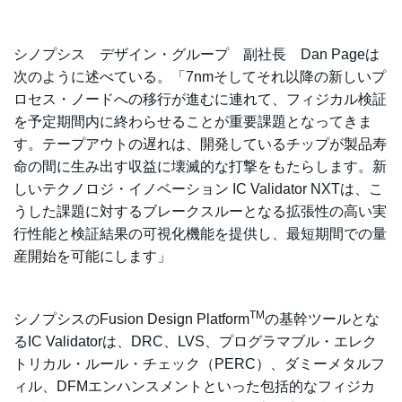
シノプシス デザイン・グループ 副社長 Dan Pageは
次のように述べている。「7nmそしてそれ以降の新しいプ
ロセス・ノードへの移行が進むに連れて、フィジカル検証
を予定期間内に終わらせることが重要課題となってきま
す。テープアウトの遅れは、開発しているチップが製品寿
命の間に生み出す収益に壊滅的な打撃をもたらします。新
しいテクノロジ・イノベーション IC Validator NXTは、こ
うした課題に対するブレークスルーとなる拡張性の高い実
行性能と検証結果の可視化機能を提供し、最短期間での量
産開始を可能にします」
TM
シノプシスのFusion Design Platform
の基幹ツールとな
るIC Validatorは、DRC、LVS、プログラマブル・エレク
トリカル・ルール・チェック（PERC）、ダミーメタルフ
ィル、DFMエンハンスメントといった包括的なフィジカ