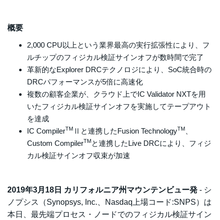
概要
2,000 CPU以上という業界最高の実行拡張性により、フ
ルチップのフィジカル検証サインオフが数時間で完了
革新的なExplorer DRCテクノロジにより、SoC統合時の
DRCパフォーマンスが5倍に高速化
複数の顧客企業が、クラウド上でIC Validator NXTを用
いたフィジカル検証サインオフを実施してテープアウト
を達成
TM
TM
IC Compiler
Ⅱと連携したFusion Technology
、
TM
Custom Compiler
と連携したLive DRCにより、フィジ
カル検証サインオフ収束が加速
2019年3月18日 カリフォルニア州マウンテンビュー発
- シ
ノプシス（Synopsys, Inc.、Nasdaq上場コード:SNPS）は
本日、最先端プロセス・ノードでのフィジカル検証サイン