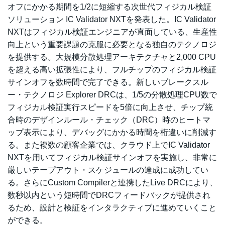
オフにかかる期間を1/2に短縮する次世代フィジカル検証
ソリューション IC Validator NXTを発表した。IC Validator
NXTはフィジカル検証エンジニアが直面している、生産性
向上という重要課題の克服に必要となる独自のテクノロジ
を提供する。大規模分散処理アーキテクチャと2,000 CPU
を超える高い拡張性により、フルチップのフィジカル検証
サインオフを数時間で完了できる。新しいブレークスル
ー・テクノロジ Explorer DRCは、1/5の分散処理CPU数で
フィジカル検証実行スピードを5倍に向上させ、チップ統
合時のデザインルール・チェック（DRC）時のヒートマ
ップ表示により、デバッグにかかる時間を桁違いに削減す
る。また複数の顧客企業では、クラウド上でIC Validator
NXTを用いてフィジカル検証サインオフを実施し、非常に
厳しいテープアウト・スケジュールの達成に成功してい
る。さらにCustom Compilerと連携したLive DRCにより、
数秒以内という短時間でDRCフィードバックが提供され
るため、設計と検証をインタラクティブに進めていくこと
ができる。