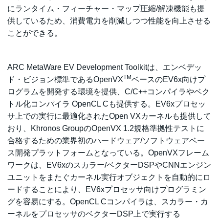
にランタイム・フィーチャー・マップ圧縮/解凍機能も提
供しているため、消費電力を削減しつつ性能を向上させる
ことができる。
ARC MetaWare EV Development Toolkitは、エンベデッ
TM
ド・ビジョン標準であるOpenVX
ベースのEV6x向けプ
ログラムを開発する環境を提供、C/C++コンパイラやベク
トル化コンパイラ OpenCL Cも提供する。EV6xプロセッ
サ上での実行に最適化されたOpen VXカーネルも提供して
おり、Khronos GroupのOpenVX 1.2規格準拠性テストに
合格するための業界初のハードウェア/ソフトウェアベー
ス開発プラットフォームとなっている。OpenVXフレーム
ワークは、EV6xのスカラー/ベクターDSPやCNNエンジン
ユニットをまたぐカーネル実行オブジェクトを自動的にロ
ードすることにより、EV6xプロセッサ向けプログラミン
グを容易にする。OpenCL Cコンパイラは、スカラー・カ
ーネルをプロセッサのベクターDSP上で実行する