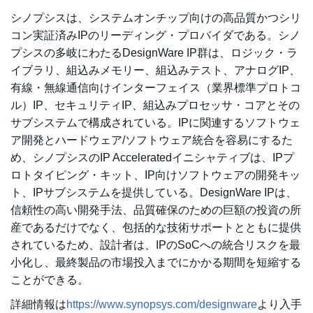
シノプシスは、システムオンチップ向けの高品質かつシリ
コン実証済みIPのリーディング・プロバイダである。シノ
プシスの多岐にわたるDesignWare IP群は、ロジック・ラ
イブラリ、組込みメモリー、組込みテスト、アナログIP、
有線・無線通信向けインターフェイス（業界標準プロトコ
ル）IP、セキュリティIP、組込みプロセッサ・コアとその
サブシステムで構成されている。IPに関連するソフトウェ
ア開発とハードウェア/ソフトウェア統合を容易にするた
め、シノプシスのIP Acceleratedイニシャティブは、IPプ
ロトタイピング・キット、IP向けソフトウェアの開発キッ
ト、IPサブシステムを提供している。DesignWare IPは、
信頼性の高い開発手法、品質確保のための巨額の投資の所
産であるだけでなく、包括的な技術サポートとともに提供
されているため、設計者は、IPのSoCへの統合リスクを最
小化し、最終製品の市場投入までにかかる期間を短縮する
ことができる。
詳細情報は
https://www.synopsys.com/designware
より入手