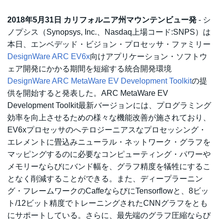
2018年5月31日 カリフォルニア州マウンテンビュー発
- シ
ノプシス（Synopsys, Inc.、Nasdaq上場コード:SNPS）は
本日、エンベデッド・ビジョン・プロセッサ・ファミリー
DesignWare ARC EV6x
向けアプリケーション・ソフトウ
ェア開発にかかる期間を短縮する統合開発環境
DesignWare ARC MetaWare EV Development Toolkit
の提
供を開始すると発表した。ARC MetaWare EV
Development Toolkit最新バージョンには、プログラミング
効率を向上させるための様々な機能改善が施されており、
EV6xプロセッサのへテロジーニアスなプロセッシング・
エレメントに畳込みニューラル・ネットワーク・グラフを
マッピングするのに必要なコンピューティング・パワーや
メモリーならびにバンド幅を、グラフ精度を犠牲にするこ
となく削減することができる。また、ディープラーニン
グ・フレームワークのCaffeならびにTensorflowと、8ビッ
ト/12ビット精度でトレーニングされたCNNグラフをとも
にサポートしている。さらに、最先端のグラフ圧縮ならび