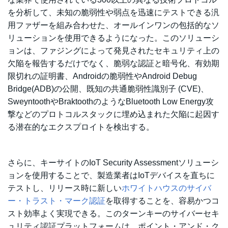
を分析して、未知の脆弱性や弱点を迅速にテストできる汎
用ファザーを組み合わせた、オールインワンの包括的なソ
リューションを使用できるようになった。このソリューシ
ョンは、ファジングによって発見されたセキュリティ上の
欠陥を報告するだけでなく、脆弱な認証と暗号化、有効期
限切れの証明書、Androidの脆弱性やAndroid Debug
Bridge(ADB)の公開、既知の共通脆弱性識別子 (CVE)、
SweyntoothやBraktoothのようなBluetooth Low Energy攻
撃などのプロトコルスタックに埋め込まれた欠陥に起因す
る潜在的なエクスプロイトを検出する。
さらに、キーサイトのIoT Security Assessmentソリューシ
ョンを使用することで、製造業者はIoTデバイスを直ちに
テストし、リリース時に新しい
ホワイトハウスのサイバ
ー・トラスト・マーク認証
を取得することを、容易かつコ
スト効率よく実現できる。このターンキーのサイバーセキ
ュリティ認証プラットフォームは、ポイント・アンド・ク