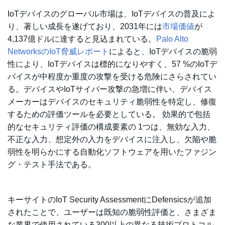
IoTデバイスのグローバル市場は、IoTデバイスの普及によ
り、著しい成長を遂げており、2031年には
市場価値
が
4,137億ドルに達すると見込まれている。
Palo Alto
NetworksのIoT脅威レポート
によると、IoTデバイスの脆弱
性により、IoTデバイスは標的になりやすく、57 %のIoTデ
バイスが中程度か重度の攻撃を受ける危険にさらされてい
る。デバイスやIoTサイバー攻撃の急増に伴い、デバイス
メーカーはデバイスのセキュリティ脆弱性を特定し、修復
するための評価ツールを必要としている。 効果的で包括
的なセキュリティ評価の構成要素の 1つは、無効な入力、
不正な入力、想定外の入力をデバイスに注入し、欠陥や脆
弱性を明らかにする自動化ソフトウェアを用いたファジン
グ・テスト手法である。
キーサイトのIoT Security AssessmentにDefensicsが追加
されたことで、ユーザーは既知の脆弱性評価と、さまざま
な業界で使用されている300以上の異なる技術プロトコル