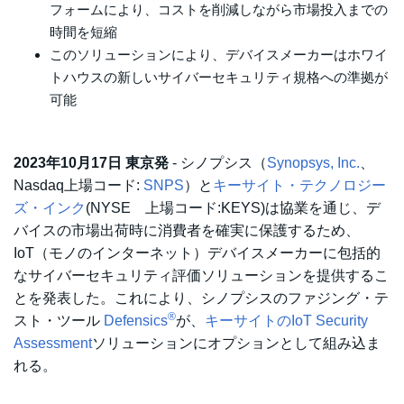
フォームにより、コストを削減しながら市場投入までの
時間を短縮
このソリューションにより、デバイスメーカーはホワイ
トハウスの新しいサイバーセキュリティ規格への準拠が
可能
2023年10月17日 東京発
- シノプシス（
Synopsys, Inc.
、
Nasdaq上場コード:
SNPS
）と
キーサイト・テクノロジー
ズ・インク
(NYSE 上場コード:KEYS)は協業を通じ、デ
バイスの市場出荷時に消費者を確実に保護するため、
IoT（モノのインターネット）デバイスメーカーに包括的
なサイバーセキュリティ評価ソリューションを提供するこ
とを発表した。これにより、シノプシスのファジング・テ
®
スト・ツール
Defensics
が、
キーサイトのIoT Security
Assessment
ソリューションにオプションとして組み込ま
れる。