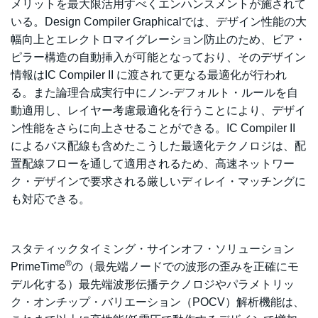
メリットを最大限活用すべくエンハンスメントが施されて
いる。Design Compiler Graphicalでは、デザイン性能の大
幅向上とエレクトロマイグレーション防止のため、ビア・
ピラー構造の自動挿入が可能となっており、そのデザイン
情報はIC Compiler II に渡されて更なる最適化が行われ
る。また論理合成実行中にノン-デフォルト・ルールを自
動適用し、レイヤー考慮最適化を行うことにより、デザイ
ン性能をさらに向上させることができる。IC Compiler II
によるバス配線も含めたこうした最適化テクノロジは、配
置配線フローを通して適用されるため、高速ネットワー
ク・デザインで要求される厳しいディレイ・マッチングに
も対応できる。
スタティックタイミング・サインオフ・ソリューション
®
PrimeTime
の（最先端ノードでの波形の歪みを正確にモ
デル化する）最先端波形伝播テクノロジやパラメトリッ
ク・オンチップ・バリエーション（POCV）解析機能は、