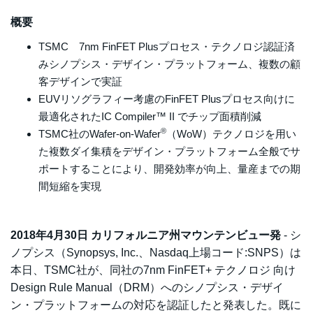
概要
TSMC 7nm FinFET Plusプロセス・テクノロジ認証済
みシノプシス・デザイン・プラットフォーム、複数の顧
客デザインで実証
EUVリソグラフィー考慮のFinFET Plusプロセス向けに
最適化されたIC Compiler™ II でチップ面積削減
®
TSMC社のWafer-on-Wafer
（WoW）テクノロジを用い
た複数ダイ集積をデザイン・プラットフォーム全般でサ
ポートすることにより、開発効率が向上、量産までの期
間短縮を実現
2018年4月30日 カリフォルニア州マウンテンビュー発
- シ
ノプシス（Synopsys, Inc.、Nasdaq上場コード:SNPS）は
本日、TSMC社が、同社の7nm FinFET+ テクノロジ 向け
Design Rule Manual（DRM）へのシノプシス・デザイ
ン・プラットフォームの対応を認証したと発表した。既に