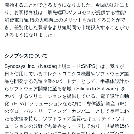
開始することができるようになりました。今回の認証によ
り、お客様各社は、最先端EUVプロセスが提供する性能/
消費電力/面積の大幅向上のメリットを活用することがで
き、差別化した製品をより短期間で市場投入することがで
きるようになりました」
シノプシスについて
Synopsys, Inc.（Nasdaq上場コード:SNPS）は、我々が
日々使用しているエレクトロニクス機器やソフトウェア製
品を開発する先進企業のパートナーとして、半導体設計か
らソフトウェア開発に至る領域（Silicon to Software）を
カバーするソリューションを提供している。電子設計自動
化（EDA）ソリューションならびに半導体設計資産（IP）
のグローバル・リーディング・カンパニーとして長年にわ
たる実績を持ち、ソフトウェア品質/セキュリティ・ソリ
ューションの分野でも業界をリードしており、世界第15位
のソフトウェア・カンパニーとなっている。シノプシス