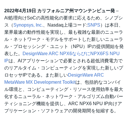
2022年4月19日 カリフォルニア州マウンテンビュー発
–
AI処理向けSoCの高性能化の要求に応えるため、シノプシ
ス（
Synopsys, Inc.
、Nasdaq上場コード:
SNPS
）は本日、
業界最速の動作性能を実現し、最も複雑な最新のニューラ
ル・ネットワーク・モデルをサポートした新しいニューラ
ル・プロセッシング・ユニット（NPU）IPの提供開始を発
表した。
DesignWare ARC NPX6ならびにNPX6FS NPU
IP
は、AIアプリケーションで必要とされる超低消費電力で
のリアルタイム・コンピューティングを実現した新しいプ
ロセッサIPである。また新しい
DesignWare ARC
MetaWare MX Development Toolkit
は、包括的なコンパイ
ル環境と、コンピューティング・リソース使用効率を最大
化するニューラル・ネットワーク・アルゴリズム自動パー
ティショニング機能を提供し、ARC NPX6 NPU IP向けア
プリケーション・ソフトウェアの開発期間を短縮する。