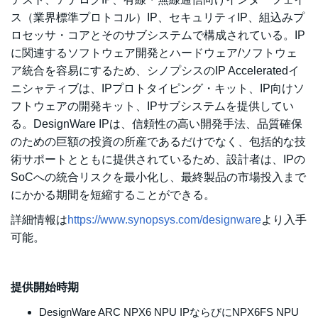
ス（業界標準プロトコル）IP、セキュリティIP、組込みプ
ロセッサ・コアとそのサブシステムで構成されている。IP
に関連するソフトウェア開発とハードウェア/ソフトウェ
ア統合を容易にするため、シノプシスのIP Acceleratedイ
ニシャティブは、IPプロトタイピング・キット、IP向けソ
フトウェアの開発キット、IPサブシステムを提供してい
る。DesignWare IPは、信頼性の高い開発手法、品質確保
のための巨額の投資の所産であるだけでなく、包括的な技
術サポートとともに提供されているため、設計者は、IPの
SoCへの統合リスクを最小化し、最終製品の市場投入まで
にかかる期間を短縮することができる。
詳細情報は
https://www.synopsys.com/designware
より入手
可能。
提供開始時期
DesignWare ARC NPX6 NPU IPならびにNPX6FS NPU