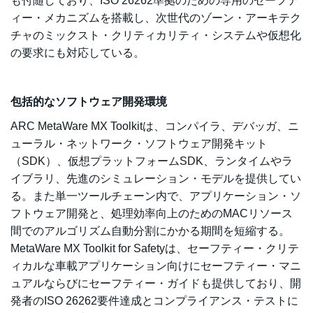
も付随しており、ISO 26262準拠のための専用のセーフテ
ィー・メカニズムを搭載し、次世代のゾーン・アーキテク
チャのミックスト・クリティカリティ・システムや仮想化
の要求にも対応している。
包括的なソフトウェア開発環境
ARC MetaWare MX Toolkitは、コンパイラ、デバッガ、ニ
ューラル・ネットワーク・ソフトウェア開発キット
（SDK）、仮想プラットフォームSDK、ランタイムやラ
イブラリ、先進のシミュレーション・モデルを提供してい
る。また単一ツールチェーン内で、アプリケーション・ソ
フトウェア開発と、処理効率向上のためのMACリソース
間でのアルゴリズム自動分割にかかる期間を短縮する。
MetaWare MX Toolkit for Safetyは、セーフティー・クリテ
ィカルな車載アプリケーション向けにセーフティー・マニ
ュアルならびにセーフティー・ガイドも提供しており、開
発者のISO 26262要件達成とコンプライアンス・テストに