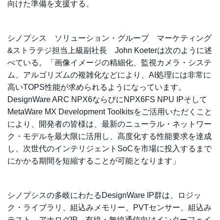
向けた準備を支援する。
シノプシス ソリューション・グループ マーケティング
&ストラテジ担当上級副社長 John Koeterは次のように述
べている。「画像イメージの精細化、監視カメラ・システ
ム、アルゴリズムの複雑化などにより、AI処理には非常に
高いTOPS性能が求められるようになっています。
DesignWare ARC NPX6ならびにNPX6FS NPU IPそして
MetaWare MX Development Toolkitsをご活用いただくこと
により、開発者の皆様は、最新のニューラル・ネットワー
ク・モデルを最大限に活用し、高度化する性能要求を達成
し、次世代のインテリジェントSoCを市場に投入するまで
にかかる期間を短縮することが可能となります」
シノプシスの多岐にわたるDesignWare IP群は、ロジッ
ク・ライブラリ、組込みメモリー、PVTセンサー、組込み
テスト、アナログIP、有線・無線通信向けインターフェイ