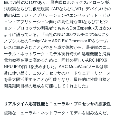
Inuitive社のCTOであり、最先端ロボティクス/ドローン/拡
張現実ならびに仮想現実（ARならびにVR）デバイス/その
他のAIエッジ・アプリケーションやエンベッデッド・ビジ
ョン・アプリケーション向けの高性能な3Dならびにビジ
ョン・プロセッサの開発者でもあるDor Zepeniuk氏は次の
ように語っている。「当社のNU4000マルチコアSoCにシ
ノプシス社のDesignWare ARC EV Processor IPをシーム
レスに組み込むことができた成功体験から、最先端のニュ
ーラル・ネットワーク・モデル実行時のAI処理機能と消費
電力効率を更に高めるために、同社の新しいARC NPX6
NPU IPの採用を決めました。ARC MetaWareツールは非
常に使い易く、このプロセッサのハードウェア・リソース
を最大限活用することが可能となり、最終的に性能目標と
開発期間目標の達成を可能にしてくれました」
リアルタイム応答性能とニューラル・プロセッサの拡張性
複雑なニューラル・ネットワーク・モデルを組み込んだ、