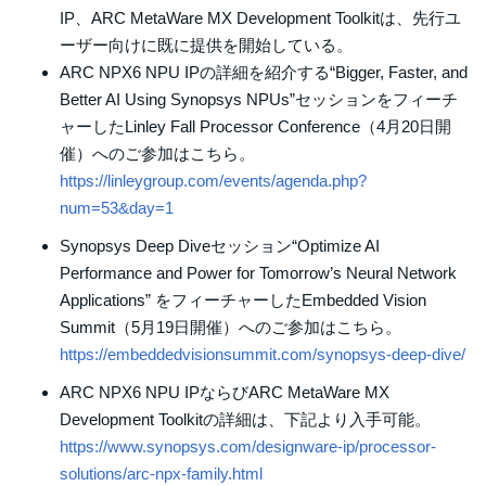
IP、ARC MetaWare MX Development Toolkitは、先行ユ
ーザー向けに既に提供を開始している。
ARC NPX6 NPU IPの詳細を紹介する“Bigger, Faster, and
Better AI Using Synopsys NPUs”セッションをフィーチ
ャーしたLinley Fall Processor Conference（4月20日開
催）へのご参加はこちら。
https://linleygroup.com/events/agenda.php?
num=53&day=1
Synopsys Deep Diveセッション“Optimize AI
Performance and Power for Tomorrow’s Neural Network
Applications” をフィーチャーしたEmbedded Vision
Summit（5月19日開催）へのご参加はこちら。
https://embeddedvisionsummit.com/synopsys-deep-dive/
ARC NPX6 NPU IPならびARC MetaWare MX
Development Toolkitの詳細は、下記より入手可能。
https://www.synopsys.com/designware-ip/processor-
solutions/arc-npx-family.html