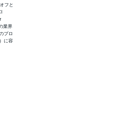
ドオフと
I
r
他の業界
のプロ
）に容