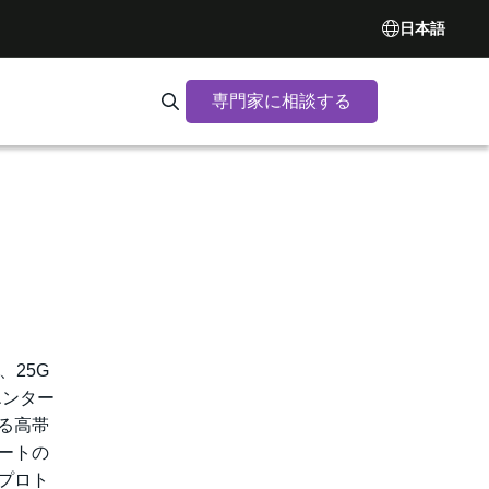
日本語
専門家に相談する
Search Synopsys.com
、25G
、エンター
る高帯
ートの
プロト