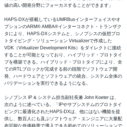
値の高い開発分野にフォーカスすることができます」
HAPS-DXが搭載しているUMRBusインターフェイスやオ
プションのARM® AMBA®インターコネクト・トランザク
タにより、HAPS-DXシステムと、シノプシスの仮想プロ
トタイピング・ソリューション Virtualizerで作成した
VDK（Virtualizer Development Kits）をダイレクトに接続
することが可能となっており、ハイブリッド・プロトタイ
プを構築できる。ハイブリッド・プロトタイプにより、全
てのRTLブロックが完成する前の段階でソフトウェア開
発、ハードウェアとソフトウェアの統合、システム全体の
バリデーションを実行できるようになる。
シノプシス IP & システム担当副社長兼 John Koeter は、
次のように述べている。「IPやサブシステムのプロトタイ
ピングに最適化されたHAPS-DXは、他にはない機能を提
供し、数百人にも及ぶソフトウェア・エンジニアに大量配
布可能な低価格帯で導入できる初めてのソリューションで