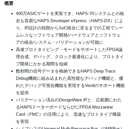
概要
400万ASICゲートを実装でき、HAPS-70システムとの統
合も容易なHAPS Developer eXpress（HAPS-DX）によ
り、IP設計の段階からSoC統合に至るまでの工程でシー
ムレスなソフトウェア開発/ハードウェアとソフトウェ
アの統合/システム・バリデーションが可能に
高速プロトタイピング・モードをサポートしたFPGA論
理合成、デバッグ、クロック最適化により、プロトタイ
プ開発にかかる期間を短縮
数秒間の信号データを格納できるHAPS Deep Trace
Debug機能に組み込まれた高性能なデバッグ機能と、優
れたデバッグ可視化機能を実現するVerdiのサポート機能
を提供
バリデーション済みのDesignWare IPと、広範囲にわた
るHAPSドーターボードならびにFPGA Mezzanine
Card（FMC）の活用により、迅速なプロトタイプ構築
を実現
シノプシスのUniversal Multi-Resource Bus（UMRBus）