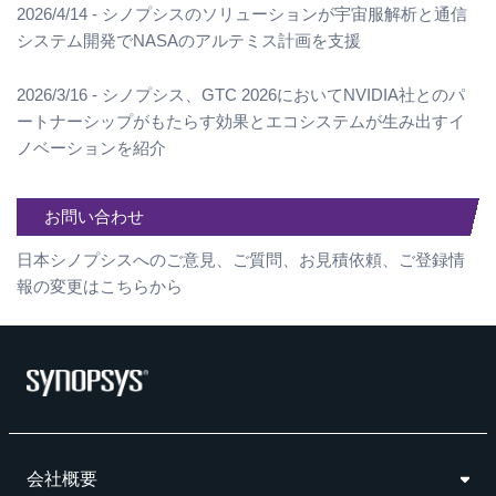
2026/4/14 - シノプシスのソリューションが宇宙服解析と通信
システム開発でNASAのアルテミス計画を支援
2026/3/16 - シノプシス、GTC 2026においてNVIDIA社とのパ
ートナーシップがもたらす効果とエコシステムが生み出すイ
ノベーションを紹介
お問い合わせ
日本シノプシスへのご意見、ご質問、お見積依頼、ご登録情
報の変更はこちらから
会社概要