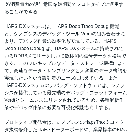
グ/消費電力の設計意図を短期間でプロトタイプに適用す
ることができる。
HAPS-DXシステムは、HAPS Deep Trace Debug 機能
と、シノプシスのデバッグ・ツール Verdiの組み合わせに
より、デバッグ作業の効率化も実現している。HAPS
Deep Trace Debug は、HAPS-DXシステムに搭載されて
いるDDR3メモリーを用いて数秒間の信号データを格納で
きる。このフレキシブルなデータ・ストレージ機構によっ
て、高速なデータ・サンプリングと大容量のデータ格納を
実現したいという設計者のニーズに応えている。また
HAPS-DXシステムのデバッグ・ソフトウェアは、シノプ
シスが提供している最先端のデバッグ・プラットフォーム
Verdiとシームレスにリンクされているため、各種解析作
業やデバッグ作業に必要な可視化機能も向上する。
プロトタイプ開発者は、シノプシスのHapsTrak 3 コネク
タ接続を介したHAPSドーターボードや、業界標準のFMC