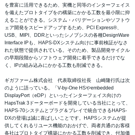
を豊富に活用できるため、実機と同等のインターフェイス
を備えたプロトタイプをの構築にかかる工数を最小限に抑
えることができる。システム・バリデーションやソフトウ
ェア開発をスピードアップするため、PCI Express®、
USB、MIPI、DDRといったシノプシスの各種DesignWare
Interface IPも、HAPS-DXシステム向けに事前検証がなさ
れた状態で提供されている。そのため、製品開発サイクル
の早期段階からソフトウェア開発に着手できるだけでな
く、IPの組み込みにかかる工数も削減できる。
ギガファーム株式会社 代表取締役社長 山崎隆行氏は次
のように語っている。「V-by-One HSやembedded
DisplayPort（eDP）といったインターフェイス向けの
HapsTrak 3ドーターボードを開発している当社にとって、
HAPS-70システムとプラグ＆プレイで統合できるHAPS-
DXの登場は誠に喜ばしいことです。HAPSシステムが提
供してくれるリユース機能のおかげで、両者共通のお客様
各社はプロトタイプ構築にかかる工数を削減でき、付加価