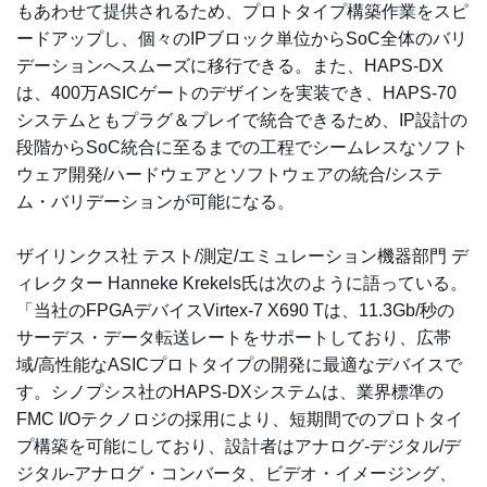
もあわせて提供されるため、プロトタイプ構築作業をスピ
ードアップし、個々のIPブロック単位からSoC全体のバリ
デーションへスムーズに移行できる。また、HAPS-DX
は、400万ASICゲートのデザインを実装でき、HAPS-70
システムともプラグ＆プレイで統合できるため、IP設計の
段階からSoC統合に至るまでの工程でシームレスなソフト
ウェア開発/ハードウェアとソフトウェアの統合/システ
ム・バリデーションが可能になる。
ザイリンクス社 テスト/測定/エミュレーション機器部門 デ
ィレクター Hanneke Krekels氏は次のように語っている。
「当社のFPGAデバイスVirtex-7 X690 Tは、11.3Gb/秒の
サーデス・データ転送レートをサポートしており、広帯
域/高性能なASICプロトタイプの開発に最適なデバイスで
す。シノプシス社のHAPS-DXシステムは、業界標準の
FMC I/Oテクノロジの採用により、短期間でのプロトタイ
プ構築を可能にしており、設計者はアナログ-デジタル/デ
ジタル-アナログ・コンバータ、ビデオ・イメージング、