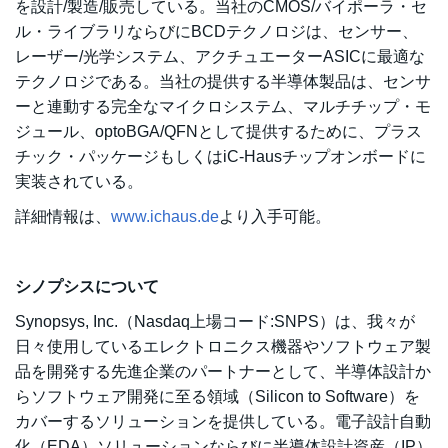
を設計/製造/販売している。当社のCMOS/バイポーラ・セ
ル・ライブラリならびにBCDテクノロジは、センサー、
レーザー/光学システム、アクチュエーターASICに最適な
テクノロジである。当社の提供する半導体製品は、センサ
ーと連動する完全なマイクロシステム、マルチチップ・モ
ジュール、optoBGA/QFNとして提供するために、プラス
チック・パッケージもしくはiC-Hausチップオンボードに
実装されている。
詳細情報は、
www.ichaus.de
より入手可能。
シノプシスについて
Synopsys, Inc.（Nasdaq上場コード:SNPS）は、我々が
日々使用しているエレクトロニクス機器やソフトウェア製
品を開発する先進企業のパートナーとして、半導体設計か
らソフトウェア開発に至る領域（Silicon to Software）を
カバーするソリューションを提供している。電子設計自動
化（EDA）ソリューションならびに半導体設計資産（IP）