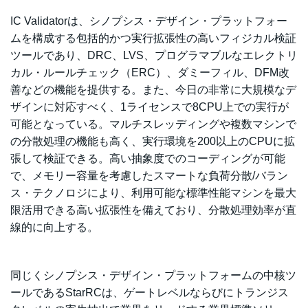
IC Validatorは、シノプシス・デザイン・プラットフォー
ムを構成する包括的かつ実行拡張性の高いフィジカル検証
ツールであり、DRC、LVS、プログラマブルなエレクトリ
カル・ルールチェック（ERC）、ダミーフィル、DFM改
善などの機能を提供する。また、今日の非常に大規模なデ
ザインに対応すべく、1ライセンスで8CPU上での実行が
可能となっている。マルチスレッディングや複数マシンで
の分散処理の機能も高く、実行環境を200以上のCPUに拡
張して検証できる。高い抽象度でのコーディングが可能
で、メモリー容量を考慮したスマートな負荷分散/バラン
ス・テクノロジにより、利用可能な標準性能マシンを最大
限活用できる高い拡張性を備えており、分散処理効率が直
線的に向上する。
同じくシノプシス・デザイン・プラットフォームの中核ツ
ールであるStarRCは、ゲートレベルならびにトランジス