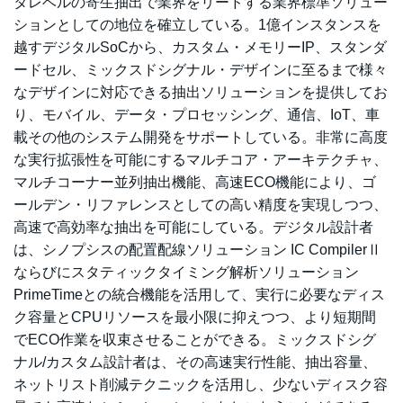
タレベルの寄生抽出で業界をリードする業界標準ソリュー
ションとしての地位を確立している。1億インスタンスを
越すデジタルSoCから、カスタム・メモリーIP、スタンダ
ードセル、ミックスドシグナル・デザインに至るまで様々
なデザインに対応できる抽出ソリューションを提供してお
り、モバイル、データ・プロセッシング、通信、IoT、車
載その他のシステム開発をサポートしている。非常に高度
な実行拡張性を可能にするマルチコア・アーキテクチャ、
マルチコーナー並列抽出機能、高速ECO機能により、ゴ
ールデン・リファレンスとしての高い精度を実現しつつ、
高速で高効率な抽出を可能にしている。デジタル設計者
は、シノプシスの配置配線ソリューション IC CompilerⅡ
ならびにスタティックタイミング解析ソリューション
PrimeTimeとの統合機能を活用して、実行に必要なディス
ク容量とCPUリソースを最小限に抑えつつ、より短期間
でECO作業を収束させることができる。ミックスドシグ
ナル/カスタム設計者は、その高速実行性能、抽出容量、
ネットリスト削減テクニックを活用し、少ないディスク容