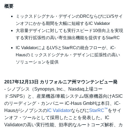
概要
ミックスドシグナル・デザインのDRCならびにLVSサイ
ンオフにかかる期間を大幅に短縮するIC Validator
大容量デザインに対しても実行スピード10倍向上を実現
する実行拡張性の高い寄生抽出機能を提供するStarRC
IC ValidatorによるLVSとStarRCの統合フローが、iC-
Hausのミックスドシグナル・デザインに拡張性の高い
ソリューションを提供
2017年12月13日 カリフォルニア州マウンテンビュー発
- シノプシス（Synopsys, Inc.、Nasdaq上場コー
ド:SNPS）と、産業機器/車載システム/医療機器向けASIC
のリーディング・カンパニー iC-Haus GmbHは本日、iC-
™
Hausがシノプシスの
IC Validator
ならびに
StarRC
をサイ
ンオフ・ツールとして採用したことを発表した。IC
Validatorの高い実行性能、効率的なルートコーズ解析、カ