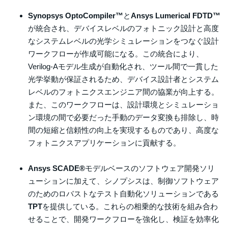
Synopsys OptoCompiler™
と
Ansys Lumerical FDTD™
が統合され、デバイスレベルのフォトニック設計と高度
なシステムレベルの光学シミュレーションをつなぐ設計
ワークフローが作成可能になる。この統合により、
Verilog-Aモデル生成が自動化され、ツール間で一貫した
光学挙動が保証されるため、デバイス設計者とシステム
レベルのフォトニクスエンジニア間の協業が向上する。
また、このワークフローは、設計環境とシミュレーショ
ン環境の間で必要だった手動のデータ変換も排除し、時
間の短縮と信頼性の向上を実現するものであり、高度な
フォトニクスアプリケーションに貢献する。
Ansys SCADE®
モデルベースのソフトウェア開発ソリ
ューションに加えて、シノプシスは、制御ソフトウェア
のためのロバストなテスト自動化ソリューションである
TPT
を提供している。これらの相乗的な技術を組み合わ
せることで、開発ワークフローを強化し、検証を効率化