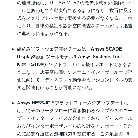
の連携強化により、SysML v2 のモデル式を外部解析ツ
ールとあわせて自動実行できるようになり、数百に及ぶ
式をスクリプトへ手動で変換する必要がなくなる。これ
により、要求の検証や設計空間調査をチームがより迅速
に進められるようになる。
組込みソフトウェア開発チームは、
Ansys SCADE
Display®
設計ツールモデルを
Ansys Systems Tool
Kit®（STK®）
ソフトウェアに直接インポートできるよ
うになり、忠実度の高いシステム・イン・ザ・ループ評
価に向けて、ディスプレイ動作をミッションレベルの要
素と関連付けることが可能になった。
Ansys HFSS-IC™
プラットフォームのアップデートに
は、従来のワークフローに置き換わるシノプシスのユー
ザー・インターフェイスが含まれており、ダイスケール
およびインターポーザレベルの設計をインポートするた
めに必要な速度と処理能力を提供する。この最新の UI