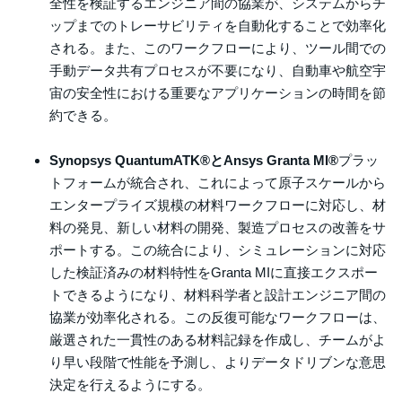
全性を検証するエンジニア間の協業が、システムからチ
ップまでのトレーサビリティを自動化することで効率化
される。また、このワークフローにより、ツール間での
手動データ共有プロセスが不要になり、自動車や航空宇
宙の安全性における重要なアプリケーションの時間を節
約できる。
Synopsys QuantumATK®とAnsys Granta MI®
プラッ
トフォームが統合され、これによって原子スケールから
エンタープライズ規模の材料ワークフローに対応し、材
料の発見、新しい材料の開発、製造プロセスの改善をサ
ポートする。この統合により、シミュレーションに対応
した検証済みの材料特性をGranta MIに直接エクスポー
トできるようになり、材料科学者と設計エンジニア間の
協業が効率化される。この反復可能なワークフローは、
厳選された一貫性のある材料記録を作成し、チームがよ
り早い段階で性能を予測し、よりデータドリブンな意思
決定を行えるようにする。