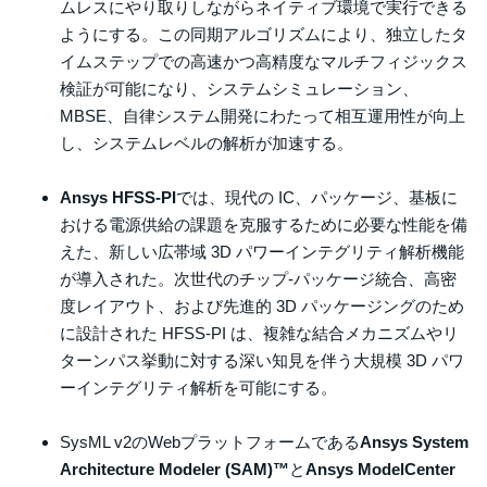
ムレスにやり取りしながらネイティブ環境で実行できる
ようにする。この同期アルゴリズムにより、独立したタ
イムステップでの高速かつ高精度なマルチフィジックス
検証が可能になり、システムシミュレーション、
MBSE、自律システム開発にわたって相互運用性が向上
し、システムレベルの解析が加速する。
Ansys HFSS‑PI
では、現代の IC、パッケージ、基板に
おける電源供給の課題を克服するために必要な性能を備
えた、新しい広帯域 3D パワーインテグリティ解析機能
が導入された。次世代のチップ-パッケージ統合、高密
度レイアウト、および先進的 3D パッケージングのため
に設計された HFSS‑PI は、複雑な結合メカニズムやリ
ターンパス挙動に対する深い知見を伴う大規模 3D パワ
ーインテグリティ解析を可能にする。
SysML v2のWebプラットフォームである
Ansys System
Architecture Modeler (SAM)™
と
Ansys ModelCenter