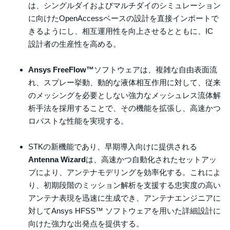
は、シングルダイおよびマルチダイのシミュレーション
に向けたOpenAccessベースの設計を直接インポートで
きるようにし、相互運用性を向上させるとともに、IC
設計者の生産性を高める。
Ansys FreeFlow™
ソフトウェアは、複雑な自由表面流
れ、スプレー挙動、動的な液体相互作用に対して、従来
のメッシングを必要としない強力なメッシュレス流体解
析手法を採用することで、その機能を拡張し、高速かつ
ロバストな性能を実現する。
STKの新機能であり、早期導入向けに提供される
Antenna Wizard
は、高速かつ自動化されたセットアッ
プにより、アンテナモデリングを効率化する。これによ
り、初期段階のミッション解析を支援する忠実度の高い
アンテナ表現を迅速に生成でき、アンテナエンジニアに
対してAnsys HFSS™ ソフトウェアを用いた詳細設計に
向けた強力な出発点を提供する。