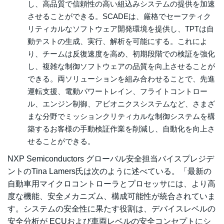
し、高品質で信頼性の高い組込みシステムの提供を加速
させることができる。SCADEは、厳格でセーフティク
リティカルなソフトウェア開発環境を提供し、TPTは自
動テストの生成、実行、解析を可能にする。これによ
り、チームは反復速度を高め、初期段階での検証を強化
し、複雑な制御ソフトウェアの品質を向上させることが
できる。両ソリューションを組み合わせることで、先進
運転支援、電動パワートレイン、フライトコントロー
ル、エンジン制御、アビオニクスシステムなど、さまざ
まな分野でミッションクリティカルな制御システムを構
築するお客様の手動検証作業を削減し、自動化を向上さ
せることができる。
NXP Semiconductors グローバル安全担当バイスプレジデ
ントのTina Lamers氏は次のように述べている。「最新の
自動車用マイクロコントローラとプロセッサには、より高
度な機能、安全メカニズム、構成可能性が統合されていま
す。システムの安全性に果たす役割は、デバイスレベルの
安全分析が ECUおよび車両レベルの安全コンセプトにシ