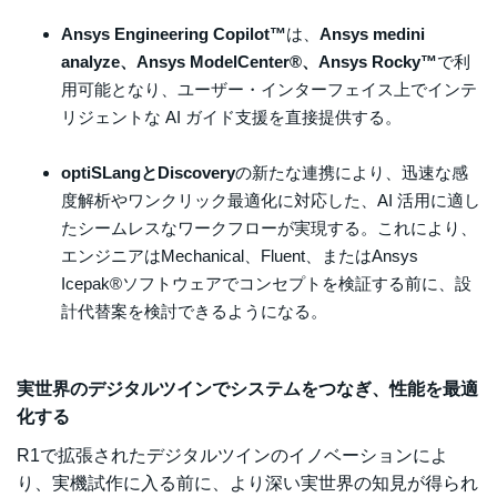
Ansys Engineering Copilot™
は、
Ansys medini
analyze、Ansys ModelCenter®、Ansys Rocky™
で利
用可能となり、ユーザー・インターフェイス上でインテ
リジェントな AI ガイド支援を直接提供する。
optiSLangとDiscovery
の新たな連携により、迅速な感
度解析やワンクリック最適化に対応した、AI 活用に適し
たシームレスなワークフローが実現する。これにより、
エンジニアはMechanical、Fluent、またはAnsys
Icepak®ソフトウェアでコンセプトを検証する前に、設
計代替案を検討できるようになる。
実世界のデジタルツインでシステムをつなぎ、性能を最適
化する
R1で拡張されたデジタルツインのイノベーションによ
り、実機試作に入る前に、より深い実世界の知見が得られ