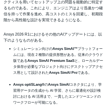
クティスを用いてセットアップ上の問題を能動的に特定す
るものである。これにより、エンジニアはより迅速かつ確
信を持って作業を進め、高コストのミスを回避し、初期段
階から高性能な設計を実現できるようになる。
Ansys 2026 R1におけるその他のAIアップデートには、以
下のようなものがある。
シミュレーション向けの
Ansys SimAI™
プラットフォー
ムには、現在 2 種類の提供形態がある。従来のクラウド
版である
Ansys SimAI Premium SaaS
と、ローカルデー
タ保存が必要なプロジェクト向けにデスクトップアクセ
ス用として設計された
Ansys SimAI Pro
である。
Ansys optiSLang®
の
Ansys SimAI
コネクタにより、学
習用データの生成から AI 学習、さらに最適化や設計検
討における AI 活用まで、一貫したエンドツーエンドの
ワークフローが可能になる。