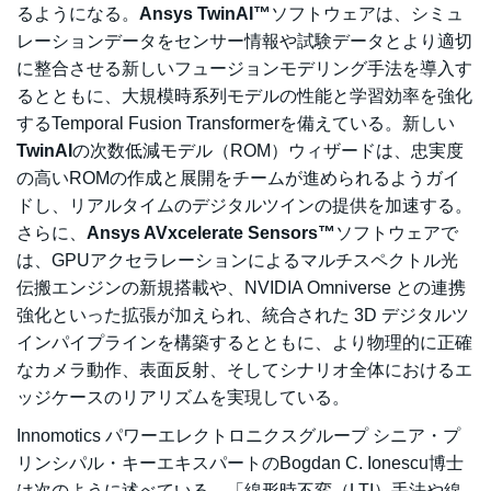
るようになる。
Ansys TwinAI™
ソフトウェアは、シミュ
レーションデータをセンサー情報や試験データとより適切
に整合させる新しいフュージョンモデリング手法を導入す
るとともに、大規模時系列モデルの性能と学習効率を強化
するTemporal Fusion Transformerを備えている。新しい
TwinAI
の次数低減モデル（ROM）ウィザードは、忠実度
の高いROMの作成と展開をチームが進められるようガイ
ドし、リアルタイムのデジタルツインの提供を加速する。
さらに、
Ansys AVxcelerate Sensors™
ソフトウェアで
は、GPUアクセラレーションによるマルチスペクトル光
伝搬エンジンの新規搭載や、NVIDIA Omniverse との連携
強化といった拡張が加えられ、統合された 3D デジタルツ
インパイプラインを構築するとともに、より物理的に正確
なカメラ動作、表面反射、そしてシナリオ全体におけるエ
ッジケースのリアリズムを実現している。
Innomotics パワーエレクトロニクスグループ シニア・プ
リンシパル・キーエキスパートのBogdan C. Ionescu博士
は次のように述べている。「線形時不変（LTI）手法や線