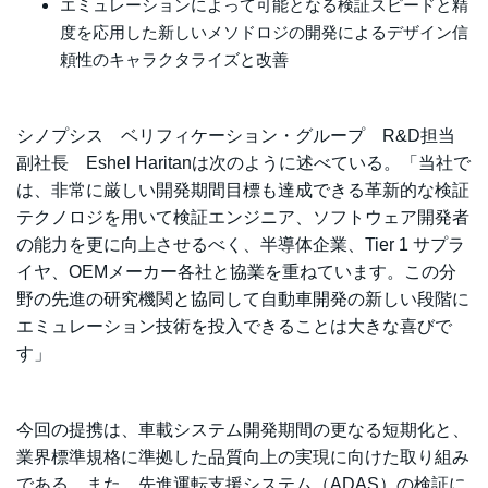
エミュレーションによって可能となる検証スピードと精
度を応用した新しいメソドロジの開発によるデザイン信
頼性のキャラクタライズと改善
シノプシス ベリフィケーション・グループ R&D担当
副社長 Eshel Haritanは次のように述べている。「当社で
は、非常に厳しい開発期間目標も達成できる革新的な検証
テクノロジを用いて検証エンジニア、ソフトウェア開発者
の能力を更に向上させるべく、半導体企業、Tier 1 サプラ
イヤ、OEMメーカー各社と協業を重ねています。この分
野の先進の研究機関と協同して自動車開発の新しい段階に
エミュレーション技術を投入できることは大きな喜びで
す」
今回の提携は、車載システム開発期間の更なる短期化と、
業界標準規格に準拠した品質向上の実現に向けた取り組み
である。また、先進運転支援システム（ADAS）の検証に