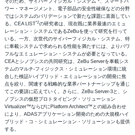
そのため、サイバーフィジカル・システム
、スマートパ
ワー・マネージメント、電子部品の安全性確保などの分野
ではシステムのバリデーションで新たな課題に直面してい
*2
る。CEA LIST
の研究者は、現在既に業界最速のエミュ
レーション・システムであるZeBuを使って研究を行って
いる。一方、次世代のサイバーフィジカル・システム、特
に車載システムで求められる性能を満たすには、よりパワ
フルなエミュレーション・システムが必要となっている。
CEAとシノプシスの共同研究は、ZeBu Serverを車載シス
テムのマルチ-フィジックス・シミュレーション環境に統
合した検証/ハイブリッド・エミュレーションの開発に焦
点を絞り、関連する戦略的な業界パートナーシップを通じ
てこの要請に応えていく。さらに、ZeBu Server-3と、シ
ノプシスの仮想プロトタイピング・ソリューション
Virtualizer™ならびにPlatform Architect™との組み合わせ
により、ADASアプリケーション開発のための大規模ハイ
ブリッド・コ・シミュレーション・ソリューションも提供
する。