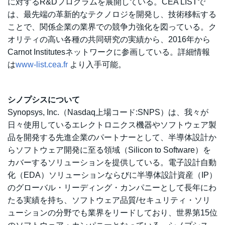
に対するR&Dプログラムを展開している。CEA LISTで
は、最先端の革新的なテクノロジを開発し、技術移転する
ことで、関係企業の業界での競争力強化を図っている。ク
オリティの高い各種の共同研究の実績から、2016年から
Carnot Institutesネットワークに参画している。詳細情報
は
www-list.cea.fr
より入手可能。
シノプシスについて
Synopsys, Inc.（Nasdaq上場コード:SNPS）は、我々が
日々使用しているエレクトロニクス機器やソフトウェア製
品を開発する先進企業のパートナーとして、半導体設計か
らソフトウェア開発に至る領域（Silicon to Software）を
カバーするソリューションを提供している。電子設計自動
化（EDA）ソリューションならびに半導体設計資産（IP）
のグローバル・リーディング・カンパニーとして長年にわ
たる実績を持ち、ソフトウェア品質/セキュリティ・ソリ
ューションの分野でも業界をリードしており、世界第15位