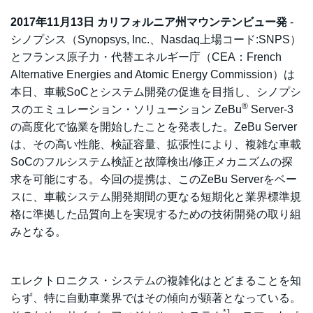
2017年11月13日 カリフォルニア州マウンテンビュー発
-
シノプシス（Synopsys, Inc.、Nasdaq上場コード:SNPS）
とフランス原子力・代替エネルギー庁（CEA：French
Alternative Energies and Atomic Energy Commission）は
本日、車載SoCとシステム開発の促進を目指し、シノプシ
®
スのエミュレーション・ソリューション ZeBu
Server-3
の高度化で協業を開始したことを発表した。ZeBu Server
は、その高い性能、検証容量、拡張性により、複雑な車載
SoCのフルシステム検証と故障検出/修正メカニズムの探
求を可能にする。今回の提携は、このZeBu Serverをベー
スに、車載システム開発期間の更なる短期化と業界標準規
格に準拠した品質向上を実現するための技術開発の取り組
みとなる。
エレクトロニクス・システムの複雑化はとどまることを知
らず、特に自動車業界ではその傾向が顕著となっている。
*1