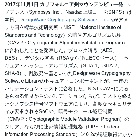
2017年11月1日 カリフォルニア州マウンテンビュー発
- シ
ノプシス（Synopsys, Inc.、Nasdaq上場コード:SNPS）は
本日、
DesignWare Cryptography Software Library
がアメ
リカ国立標準技術研究所（NIST：National Institute of
Standards and Technology）の暗号アルゴリズム試験
（CAVP：Cryptographic Algorithm Validation Program）
に合格したことを発表した。ブロック暗号（AES、
DES）、デジタル署名（RSAならびにECCベース）、セ
キュア・ハッシュ・アルゴリズム（SHA-1、SHA-2、
SHA-3）、乱数発生器といったDesignWare Cryptography
Software Libraryのセキュア・コンポーネントが、一連の
バリデーション・テストに合格した。NIST CAVPによる
あらゆる角度からのバリデーションならびにテストを終え
たシノプシス暗号ソフトウェアにより、高度なセキュリテ
ィが要求されるSoCの、暗号モジュール認証制度
（CMVP：Cryptographic Module Validation Program）の
クリア、ならびに連邦情報処理規格（FIPS：Federal
Information Processing Standard）140-2の認証取得にかか