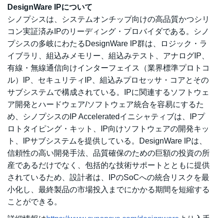
DesignWare IPについて
シノプシスは、システムオンチップ向けの高品質かつシリ
コン実証済みIPのリーディング・プロバイダである。シノ
プシスの多岐にわたるDesignWare IP群は、ロジック・ラ
イブラリ、組込みメモリー、組込みテスト、アナログIP、
有線・無線通信向けインターフェイス（業界標準プロトコ
ル）IP、セキュリティIP、組込みプロセッサ・コアとその
サブシステムで構成されている。IPに関連するソフトウェ
ア開発とハードウェア/ソフトウェア統合を容易にするた
め、シノプシスのIP Acceleratedイニシャティブは、IPプ
ロトタイピング・キット、IP向けソフトウェアの開発キッ
ト、IPサブシステムを提供している。DesignWare IPは、
信頼性の高い開発手法、品質確保のための巨額の投資の所
産であるだけでなく、包括的な技術サポートとともに提供
されているため、設計者は、IPのSoCへの統合リスクを最
小化し、最終製品の市場投入までにかかる期間を短縮する
ことができる。