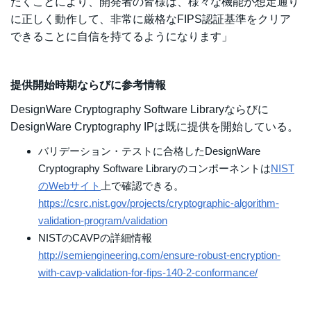
だくことにより、開発者の皆様は、様々な機能が想定通り
に正しく動作して、非常に厳格なFIPS認証基準をクリア
できることに自信を持てるようになります」
提供開始時期ならびに参考情報
DesignWare Cryptography Software Libraryならびに
DesignWare Cryptography IPは既に提供を開始している。
バリデーション・テストに合格したDesignWare
Cryptography Software Libraryのコンポーネントは
NIST
のWebサイト
上で確認できる。
https://csrc.nist.gov/projects/cryptographic-algorithm-
validation-program/validation
NISTのCAVPの詳細情報
http://semiengineering.com/ensure-robust-encryption-
with-cavp-validation-for-fips-140-2-conformance/