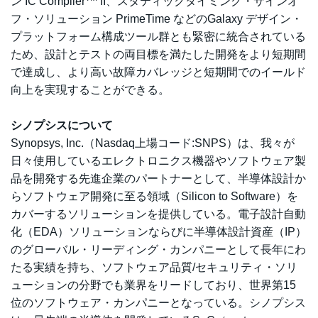
ン IC Compiler
II、スタティックタイミング・サインオ
フ・ソリューション PrimeTime などのGalaxy デザイン・
プラットフォーム構成ツール群とも緊密に統合されている
ため、設計とテストの両目標を満たした開発をより短期間
で達成し、より高い故障カバレッジと短期間でのイールド
向上を実現することができる。
シノプシスについて
Synopsys, Inc.（Nasdaq上場コード:SNPS）は、我々が
日々使用しているエレクトロニクス機器やソフトウェア製
品を開発する先進企業のパートナーとして、半導体設計か
らソフトウェア開発に至る領域（Silicon to Software）を
カバーするソリューションを提供している。電子設計自動
化（EDA）ソリューションならびに半導体設計資産（IP）
のグローバル・リーディング・カンパニーとして長年にわ
たる実績を持ち、ソフトウェア品質/セキュリティ・ソリ
ューションの分野でも業界をリードしており、世界第15
位のソフトウェア・カンパニーとなっている。シノプシス