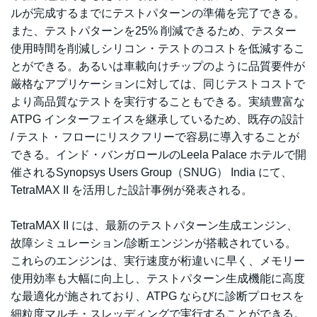
ルが完成するまでにテストパターンの準備を完了できる。
また、テストパターンを25% 削減できるため、テスター
使用時間を削減しシリコン・テストのコストを低減するこ
とができる。あるいは車載向けチップのように品質要件が
厳格なアプリケーションに対しては、同じテストコストで
より高品質なテストを実行することもできる。実績豊富な
ATPG インターフェイスを継承しているため、既存の設計
/ テスト・フローにリスクフリーで容易に導入することが
できる。インド・バンガロールのLeela Palace ホテルで開
催されるSynopsys Users Group（SNUG） India にて、
TetraMAX II を活用した設計事例が発表される。
TetraMAX II には、最新のテストパターン生成エンジン、
故障シミュレーション/診断エンジンが搭載されている。
これらのエンジンは、実行速度が桁違いに早く、メモリー
使用効率も大幅に向上し、テストパターン生成機能に高度
な最適化が施されており、ATPG ならびに診断プロセスを
細粒度マルチ・スレッディングで実行することができる。