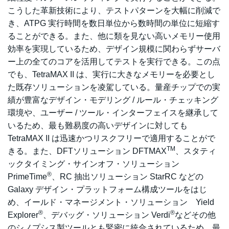
こうした革新技術により、テストパターンを大幅に削減で
き、ATPG 実行時間を数日単位から数時間の単位に短縮す
ることができる。また、他に類を見ない高いメモリー使用
効率を実現しているため、デザイン規模に関わらずサーバ
ー上の全てのコアを活用してテストを実行できる。この点
でも、TetraMAX II は、実行に大きなメモリーを必要とし
た既存ソリューションを凌駕している。量産チップでの実
績が豊富なデザイン・モデリング / ルール・チェッキング
環境や、ユーザー / ツール・インターフェイスを継承して
いるため、最も難易度の高いデザインに対しても
TetraMAX II は迅速かつリスクフリーで適用することがで
TM
きる。また、DFTソリューション DFTMAX
、スタティ
ックタイミング・サインオフ・ソリューション
®
PrimeTime
、RC 抽出ソリューション StarRC などの
Galaxy デザイン・プラットフォーム構成ツールをはじ
め、イールド・マネージメント・ソリューション Yield
®
®
Explorer
、デバッグ・ソリューション Verdi
などその他
のシノプシス製ツールとも緊密に統合されているため、最