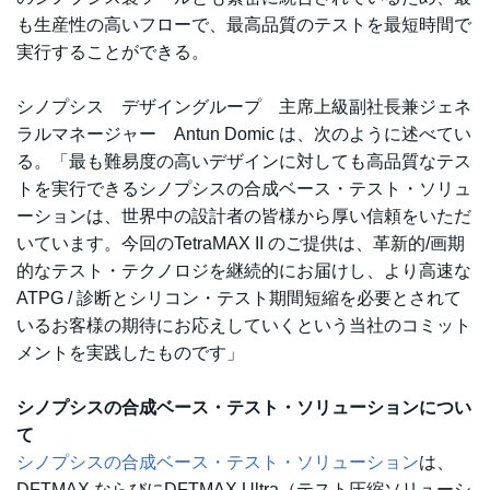
も生産性の高いフローで、最高品質のテストを最短時間で
実行することができる。
シノプシス デザイングループ 主席上級副社長兼ジェネ
ラルマネージャー Antun Domic は、次のように述べてい
る。「最も難易度の高いデザインに対しても高品質なテス
トを実行できるシノプシスの合成ベース・テスト・ソリュ
ーションは、世界中の設計者の皆様から厚い信頼をいただ
いています。今回のTetraMAX II のご提供は、革新的/画期
的なテスト・テクノロジを継続的にお届けし、より高速な
ATPG / 診断とシリコン・テスト期間短縮を必要とされて
いるお客様の期待にお応えしていくという当社のコミット
メントを実践したものです」
シノプシスの合成ベース・テスト・ソリューションについ
て
シノプシスの合成ベース・テスト・ソリューション
は、
DFTMAX ならびにDFTMAX Ultra（テスト圧縮ソリューシ