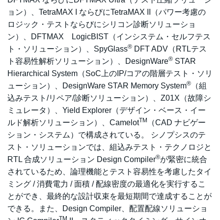
ョン）、TetraMAX I ならびにTetraMAX II（パワー考慮の
ロジック・テストならびにシリコン診断ソリューショ
ン）、DFTMAX LogicBIST（インシステム・セルフテス
®
ト・ソリューション）、SpyGlass
DFT ADV（RTLテス
®
ト容易性解析ソリューション）、DesignWare
STAR
Hierarchical System（SoC上のIP/コアの階層テスト・ソリ
®
ューション）、DesignWare STAR Memory System
（組
込みテスト/リペア/診断ソリューション）、Z01X（故障シ
ミュレータ）、Yield Explorer（デザイン・ベース・イー
TM
ルド解析ソリューション）、Camelot
（CAD ナビゲー
ション・システム）で構成されている。 シノプシスのテ
スト・ソリューションでは、組込みテスト・テクノロジと
®
RTL 合成ソリューション Design Compiler
が緊密に統合
されているため、論理機能とテスト容易性を考慮したタイ
ミング / 消費電力 / 面積 / 配線密度の最適化を実行するこ
とができ、最終的な設計収束を最短期間で達成することが
できる。また、Design Compiler、配置配線ソリューショ
TM