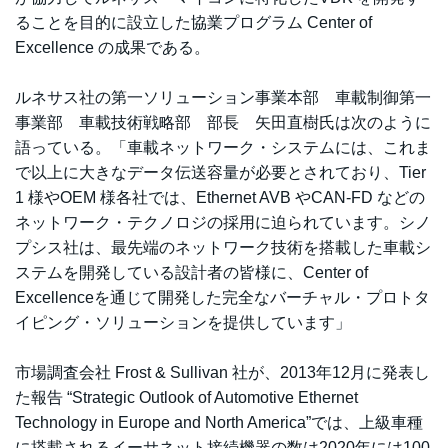
ることを目的に設立した協業プログラム Center of
Excellence の成果である。
ルネサス社の第一ソリューション事業本部 車載制御第一
事業部 車載技術戦略部 部長 矢田直樹氏は次のように
語っている。「車載ネットワーク・システムには、これま
で以上に大きなデータ伝送容量が必要とされており、Tier
1 様やOEM 様各社では、Ethernet AVB やCAN-FD などの
ネットワーク・テクノロジの採用に迫られています。シノ
プシス社は、最先端のネットワーク技術を搭載した車載シ
ステムを開発している設計者の皆様に、Center of
Excellenceを通じて開発した完全なバーチャル・プロトタ
イピング・ソリューションを提供しています」
市場調査会社 Frost & Sullivan 社が、2013年12月に発表し
た報告 “Strategic Outlook of Automotive Ethernet
Technology in Europe and North America”では、上級車種
に搭載されるイーサネット接続機器の数は2020年には100