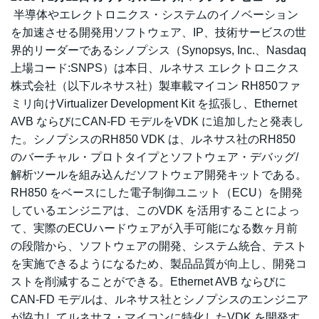
半導体やエレクトロニクス・システムのイノベーション
を加速させる開発用ソフトウェア、IP、技術サービスの世
界的リーダーであるシノプシス（Synopsys, Inc.、Nasdaq
上場コード:SNPS）は本日、ルネサス エレクトロニクス
株式会社（以下ルネサス社）製車載マイコン RH850ファ
ミリ向けVirtualizer Development Kit を拡張し、Ethernet
AVB ならびにCAN-FD モデルをVDK に追加したと発表し
た。シノプシスのRH850 VDK は、ルネサス社のRH850
のバーチャル・プロトタイプとソフトウェア・デバッグ/
解析ツールを組み込んだソフトウェア開発キットである。
RH850 をベースにした電子制御ユニット（ECU）を開発
しているエンジニアは、このVDK を活用することによっ
て、実際のECUハードウェアが入手可能になる数ヶ月前
の段階から、ソフトウェアの開発、システム統合、テスト
を実施できるようになるため、製品品質が向上し、開発コ
ストを削減することができる。Ethernet AVB ならびに
CAN-FD モデルは、ルネサス社とシノプシスのエンジニア
が協力してルネサス・マイコンに特化したVDK を開発す