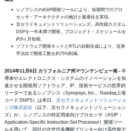
シノプシスのASIP開発ツールにより、短期間でのプロ
セッサ・アーキテクチャの検討と最適化を実現。
京セラドキュメントソリューションズ、高性能カスタム
DSPを一年未満で開発。プロジェクト・スケジュールを
約9ヶ月短縮。
ソフトウェア開発キットとRTLの自動生成により、従来
手法比で開発工数を約75%削減。
2014年11月6日 カリフォルニア州マウンテンビュー発 -
半
導体やエレクトロニクス・システムのイノベーションを加
速させる開発用ソフトウェア、IP、技術サービスの世界的
リーダーであるシノプシス（Synopsys, Inc.、Nasdaq上場
コード:SNPS）は本日、
京セラドキュメントソリューショ
ンズ株式会社
（以下、京セラドキュメントソリューション
ズ）が、シノプシスの特定用途向けプロセッサ（ASIP：
Application-Specific Instruction-Set Processor）開発ツー
ルを用いて、同社の次世代多機能プリンター向け高性能デ