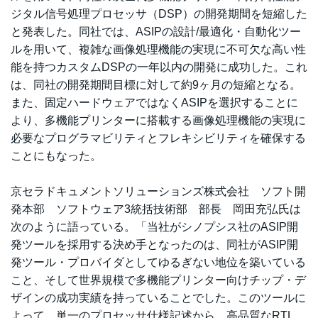
ジタル信号処理プロセッサ（DSP）の開発期間を短縮した
と発表した。同社では、ASIPの設計/最適化・自動化ツー
ルを用いて、複雑な画像処理機能の実現に不可欠な高い性
能を持つカスタムDSPの一年以内の開発に成功した。これ
は、同社の開発期間目標に対して約9ヶ月の短縮となる。
また、固定ハードウェアではなくASIPを選択することに
より、多機能プリンターに搭載する画像処理機能の実現に
必要なプログラマビリティとフレキシビリティを確保する
ことにもなった。
京セラドキュメントソリューションズ株式会社 ソフト開
発本部 ソフトウェア3統括技術部 部長 岡田充弘氏は
次のように語っている。「当社がシノプシス社のASIP開
発ツールを採用する決め手となったのは、同社がASIP開
発ツール・プロバイダとしてゆるぎない地位を築いている
こと、そして世界規模で多機能プリンター向けチップ・デ
ザインの成功実績を持っていることでした。このツールに
よって、単一のプロセッサ仕様記述から、高品質なRTL