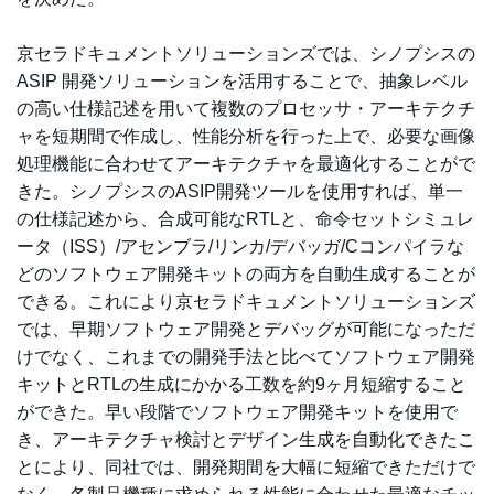
京セラドキュメントソリューションズでは、シノプシスの
ASIP 開発ソリューションを活用することで、抽象レベル
の高い仕様記述を用いて複数のプロセッサ・アーキテクチ
ャを短期間で作成し、性能分析を行った上で、必要な画像
処理機能に合わせてアーキテクチャを最適化することがで
きた。シノプシスのASIP開発ツールを使用すれば、単一
の仕様記述から、合成可能なRTLと、命令セットシミュレ
ータ（ISS）/アセンブラ/リンカ/デバッガ/Cコンパイラな
どのソフトウェア開発キットの両方を自動生成することが
できる。これにより京セラドキュメントソリューションズ
では、早期ソフトウェア開発とデバッグが可能になっただ
けでなく、これまでの開発手法と比べてソフトウェア開発
キットとRTLの生成にかかる工数を約9ヶ月短縮すること
ができた。早い段階でソフトウェア開発キットを使用で
き、アーキテクチャ検討とデザイン生成を自動化できたこ
とにより、同社では、開発期間を大幅に短縮できただけで