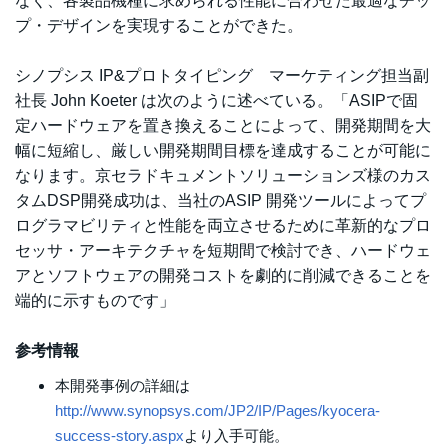
なく、各製品機種に求められる性能に合わせた最適なチッ
プ・デザインを実現することができた。
シノプシス IP&プロトタイピング マーケティング担当副
社長 John Koeter は次のように述べている。「ASIPで固
定ハードウェアを置き換えることによって、開発期間を大
幅に短縮し、厳しい開発期間目標を達成することが可能に
なります。京セラドキュメントソリューションズ様のカス
タムDSP開発成功は、当社のASIP 開発ツールによってプ
ログラマビリティと性能を両立させるために革新的なプロ
セッサ・アーキテクチャを短期間で検討でき、ハードウェ
アとソフトウェアの開発コストを劇的に削減できることを
端的に示すものです」
参考情報
本開発事例の詳細は
http://www.synopsys.com/JP2/IP/Pages/kyocera-
success-story.aspx
より入手可能。