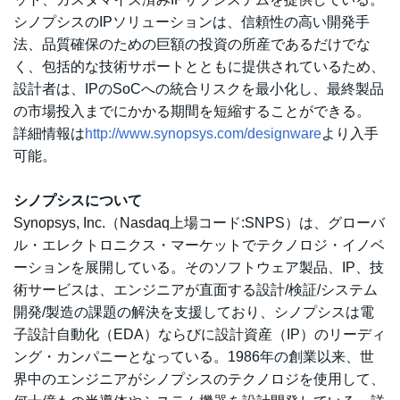
シノプシスのIPソリューションは、信頼性の高い開発手
法、品質確保のための巨額の投資の所産であるだけでな
く、包括的な技術サポートとともに提供されているため、
設計者は、IPのSoCへの統合リスクを最小化し、最終製品
の市場投入までにかかる期間を短縮することができる。
詳細情報は
http://www.synopsys.com/designware
より入手
可能。
シノプシスについて
Synopsys, Inc.（Nasdaq上場コード:SNPS）は、グローバ
ル・エレクトロニクス・マーケットでテクノロジ・イノベ
ーションを展開している。そのソフトウェア製品、IP、技
術サービスは、エンジニアが直面する設計/検証/システム
開発/製造の課題の解決を支援しており、シノプシスは電
子設計自動化（EDA）ならびに設計資産（IP）のリーディ
ング・カンパニーとなっている。1986年の創業以来、世
界中のエンジニアがシノプシスのテクノロジを使用して、