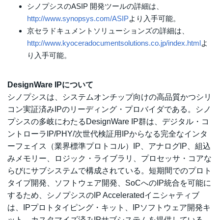
シノプシスのASIP 開発ツールの詳細は、
http://www.synopsys.com/ASIP
より入手可能。
京セラドキュメントソリューションズの詳細は、
http://www.kyoceradocumentsolutions.co.jp/index.html
よ
り入手可能。
DesignWare IPについて
シノプシスは、システムオンチップ向けの高品質かつシリ
コン実証済みIPのリーディング・プロバイダである。シノ
プシスの多岐にわたるDesignWare IP群は、デジタル・コ
ントローラIP/PHY/次世代検証用IPからなる完全なインタ
ーフェイス（業界標準プロトコル）IP、アナログIP、組込
みメモリー、ロジック・ライブラリ、プロセッサ・コアな
らびにサブシステムで構成されている。短期間でのプロト
タイプ開発、ソフトウェア開発、SoCへのIP統合を可能に
するため、シノプシスのIP Acceleratedイニシャティブ
は、IPプロトタイピング・キット、IPソフトウェア開発キ
ット、カスタマイズ済みIPサブシステムを提供している。