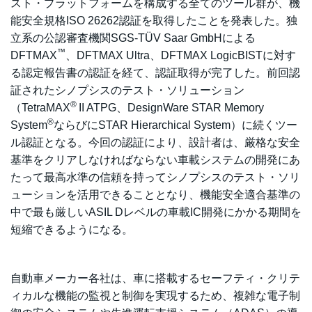
スト・プラットフォームを構成する全てのツール群が、機
能安全規格ISO 26262認証を取得したことを発表した。独
立系の公認審査機関SGS-TÜV Saar GmbHによる
™
DFTMAX
、DFTMAX Ultra、DFTMAX LogicBISTに対す
る認定報告書の認証を経て、認証取得が完了した。前回認
証されたシノプシスのテスト・ソリューション
®
（TetraMAX
II ATPG、DesignWare STAR Memory
®
System
ならびにSTAR Hierarchical System）に続くツー
ル認証となる。今回の認証により、設計者は、厳格な安全
基準をクリアしなければならない車載システムの開発にあ
たって最高水準の信頼を持ってシノプシスのテスト・ソリ
ューションを活用できることとなり、機能安全適合基準の
中で最も厳しいASIL Dレベルの車載IC開発にかかる期間を
短縮できるようになる。
自動車メーカー各社は、車に搭載するセーフティ・クリテ
ィカルな機能の監視と制御を実現するため、複雑な電子制