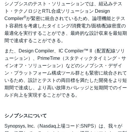
シノプシスのテスト・ソリューションでは、組込みテス
ト・テクノロジとRTL合成ソリューション Design
®
Compiler
が緊密に統合されているため、論理機能とテス
ト容易性を考慮したタイミング/消費電力/面積/配線密度の
最適化を実行することができ、最終的な設計収束を最短期
間で達成することができる。
また、Design Compiler、IC Compiler™ II（配置配線ソリ
ューション）、PrimeTime（スタティックタイミング・サ
インオフ・ソリューション）などのシノプシス・デザイ
ン・プラットフォーム構成ツール群とも緊密に統合されて
いるため、設計とテストの両目標を満たした開発をより短
期間で達成し、より高い故障カバレッジと短期間でのイー
ルド向上を実現することができる。
シノプシスについて
Synopsys, Inc.（Nasdaq上場コード:SNPS）は、我々が