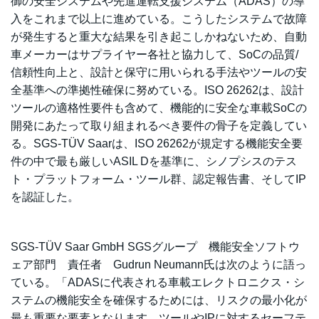
御の安全システムや先進運転支援システム（ADAS）の導
入をこれまで以上に進めている。こうしたシステムで故障
が発生すると重大な結果を引き起こしかねないため、自動
車メーカーはサプライヤー各社と協力して、SoCの品質/
信頼性向上と、設計と保守に用いられる手法やツールの安
全基準への準拠性確保に努めている。ISO 26262は、設計
ツールの適格性要件も含めて、機能的に安全な車載SoCの
開発にあたって取り組まれるべき要件の骨子を定義してい
る。SGS-TÜV Saarは、ISO 26262が規定する機能安全要
件の中で最も厳しいASIL Dを基準に、シノプシスのテス
ト・プラットフォーム・ツール群、認定報告書、そしてIP
を認証した。
SGS-TÜV Saar GmbH SGSグループ 機能安全ソフトウ
ェア部門 責任者 Gudrun Neumann氏は次のように語っ
ている。「ADASに代表される車載エレクトロニクス・シ
ステムの機能安全を確保するためには、リスクの最小化が
最も重要な要素となります。ツールやIPに対するセーフテ