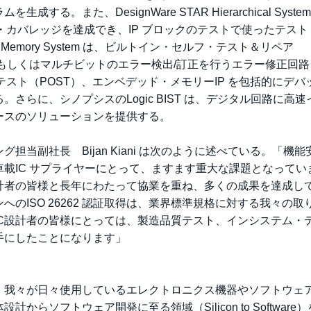
また、DesignWare STAR Hierarchical Syste
・カバレッジを達成でき、IP ブロックのテストで使ったテスト
R Memory System は、ビルトイン・セルフ・テスト＆リペア
トもしくはマルチビットのエラー検出/訂正を行うエラー修正回路
スト（POST）、エンベデッド・メモリーIP を包括的にデバ
らに、シノプシスのLogic BIST は、デジタル回路に高速
ースのソリューションを提供する。
当副社長 Bijan Kiani は次のように述べている。「機能
載IC サプライヤーにとって、ますます重大な課題となってい
計者の皆様と長年にわたって協業を重ね、多くの成果を達成し
のISO 26262 認証取得は、業界標準規格に対する我々の取
C設計者の皆様にとっては、製造品質テスト、インシステム・
手にしたことになります」
:SNPS）は、我々が日々使用しているエレクトロニクス機器やソフトウェ
ソフトウェア開発に至る領域（Silicon to Software