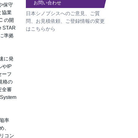
お問い合わせ
や保守
と協業
日本シノプシスへのご意見、ご質
C の開
問、お見積依頼、ご登録情報の変更
 STAR
はこちらから
 Dに準拠
「急速に発
やIP
セーフ
規格の
安全審
System
欠陥率
め、
シリコン