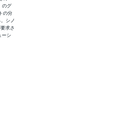
）のグ
トの分
る。シノ
が要求さ
ューシ