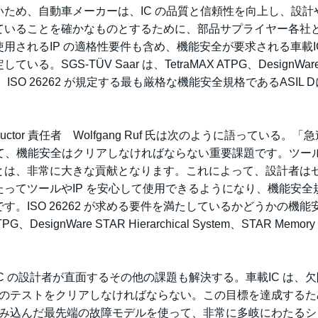
ため、自動車メーカーは、IC の品質と信頼性を向上し、設計
ていることを確かなものとするために、部品サプライヤー各社
に使用されるIP の適格性要件も含め、機能安全が要求される車載I
S-TÜV Saar は、TetraMAX ATPG、DesignWare
System を、ISO 26262 が規定する最も厳格な機能安全規格であるASIL
Semiconductor 責任者 Wolfgang Ruf 氏は次のように語っている。
って、機能安全はクリアしなければならない重要課題です。ツール
たすことは、非常に大きな貢献となります。これによって、設計者は
ってツールやIP を安心して使用できるようになり、機能安全
。ISO 26262 が求める要件を満たしているかどうかの機能
gnWare STAR Hierarchical System、STAR Memory 
 の設計者が直面するその他の課題も解決する。車載IC は、
ベルのテストをクリアしなければならない。この目標を達成するた
特性を組み込んだ最先端の故障モデルを使って、非常に多岐にわたる