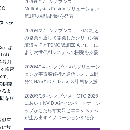
2026/6/17 - シノプシス、
SO
Multiphysics Fusion ソリューション
第1弾の提供開始を発表
ストか
2026/4/22 - シノプシス、TSMC社と
の協業を通じて開発したシリコン実
証済みIPとTSMC認証EDAフローに
PS）は
より次世代AIシステムの開発を支援
TAR
準拠性認証
2026/4/14 - シノプシスのソリューシ
する厳密
ョンが宇宙服解析と通信システム開
stem、
発でNASAのアルテミス計画を支援
ムの開発
きるよ
2026/3/16 - シノプシス、GTC 2026
期間を短
においてNVIDIA社とのパートナーシ
ップがもたらす効果とエコシステム
が生み出すイノベーションを紹介
自動車
ムに故