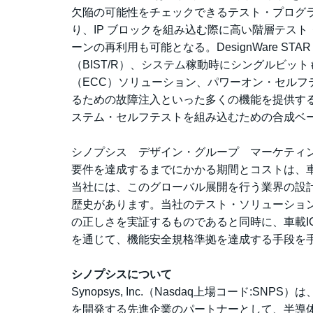
欠陥の可能性をチェックできるテスト・プログラムを生成する。
り、IP ブロックを組み込む際に高い階層テスト
ーンの再利用も可能となる。DesignWare STA
（BIST/R）、システム稼動時にシングルビッ
（ECC）ソリューション、パワーオン・セルフテ
るための故障注入といった多くの機能を提供する。さ
ステム・セルフテストを組み込むための合成ベ
シノプシス デザイン・グループ マーケティング担
要件を達成するまでにかかる期間とコストは、車
当社には、このグローバル展開を行う業界の設
歴史があります。当社のテスト・ソリューションへ
の正しさを実証するものであると同時に、車載I
を通じて、機能安全規格準拠を達成する手段を
シノプシスについて
Synopsys, Inc.（Nasdaq上場コード
を開発する先進企業のパートナーとして、半導体設計から