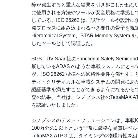
障が発生すると重大な結果を引き起こしかねない
に使用される方法やツールが安全規格に準拠し
している。ISO 26262 は、設計ツールや設計
発プロセスに組み込まれるべき要件の骨子を規定している。SG
Hierarchical System、STAR Memory 
したツールとして認証した。
SGS-TÜV Saar 社のFunctional Safety 
展しているADAS のような車載システムにと
が、ISO 26262 標準への適格性要件を満
ティ・クリティカルな車載システムの開発にあた
認証基準を満たすことができるようになるからです
査の結果、当社は、シノプシス社のTetraMAX ATPG、Desi
を認証いたしました」
シノプシスのテスト・ソリューションは、車載IC
100万分の1 以下という非常に厳格な品質レ
TetraMAX ATPG は、タイミングや物理