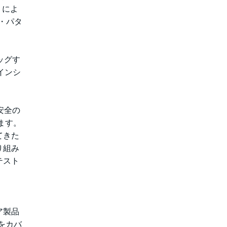
m によ
・パタ
ッグす
インシ
安全の
ます。
てきた
り組み
テスト
ア製品
）をカバ