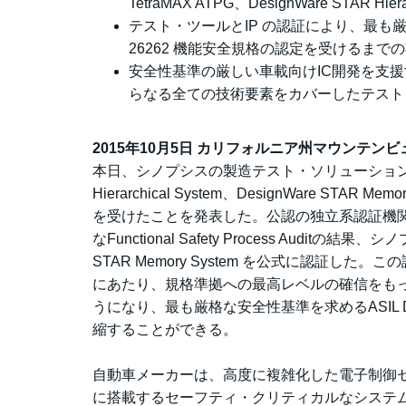
TetraMAX ATPG、DesignWare STAR Hiera
テスト・ツールとIP の認証により、最も厳格
26262 機能安全規格の認定を受けるまで
安全性基準の厳しい車載向けIC開発を支
らなる全ての技術要素をカバーしたテスト
2015年10月5日 カリフォルニア州マウンテンビ
本日、シノプシスの製造テスト・ソリューションのキーコ
Hierarchical System、DesignWare ST
を受けたことを発表した。公認の独立系認証機関 SG
なFunctional Safety Process Auditの結果、シノ
STAR Memory System を公式に認証
にあたり、規格準拠への最高レベルの確信をも
うになり、最も厳格な安全性基準を求めるASIL
縮することができる。
自動車メーカーは、高度に複雑化した電子制御セ
に搭載するセーフティ・クリティカルなシステ