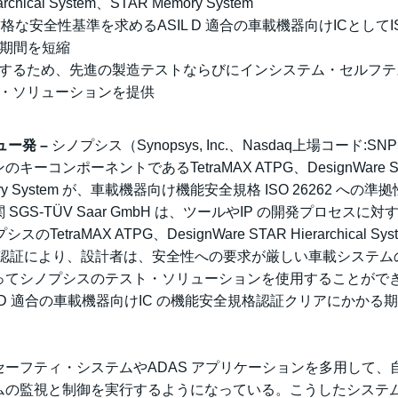
rchical System、STAR Memory System
な安全性基準を求めるASIL D 適合の車載機器向けICとしてI
の期間を短縮
援するため、先進の製造テストならびにインシステム・セルフテ
・ソリューションを提供
ュー発 –
シノプシス（Synopsys, Inc.、Nasdaq上場コード:SN
ンポーネントであるTetraMAX ATPG、DesignWare S
AR Memory System が、車載機器向け機能安全規格 ISO 26262 への
S-TÜV Saar GmbH は、ツールやIP の開発プロセスに対
プシスのTetraMAX ATPG、DesignWare STAR Hierarchical Sy
した。この認証により、設計者は、安全性への要求が厳しい車載システ
ってシノプシスのテスト・ソリューションを使用することがで
 D 適合の車載機器向けIC の機能安全規格認証クリアにかかる
ーフティ・システムやADAS アプリケーションを多用して、
ムの監視と制御を実行するようになっている。こうしたシステ