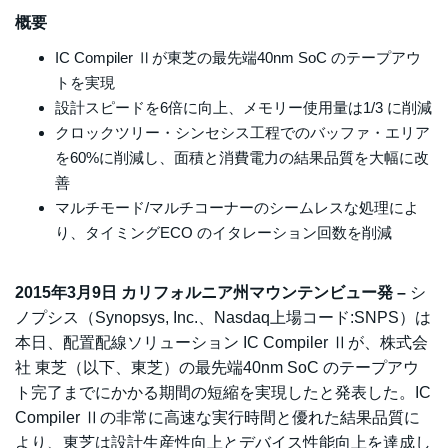
概要
IC Compiler Ⅱが東芝の最先端40nm SoC のテープアウ
トを実現
設計スピードを6倍に向上、メモリー使用量は1/3 に削減
クロックツリー・シンセシス工程でのバッファ・エリア
を60%に削減し、面積と消費電力の結果品質を大幅に改
善
マルチモード/マルチコーナーのシームレスな処理によ
り、タイミングECO のイタレーション回数を削減
2015年3月9日 カリフォルニア州マウンテンビュー発 –
シ
ノプシス（Synopsys, Inc.、Nasdaq上場コード:SNPS）は
本日、配置配線ソリューション IC Compiler Ⅱが、株式会
社 東芝（以下、東芝）の最先端40nm SoC のテープアウ
ト完了までにかかる期間の短縮を実現したと発表した。IC
Compiler Ⅱの非常に高速な実行時間と優れた結果品質に
より、東芝は設計生産性向上とデバイス性能向上を達成し