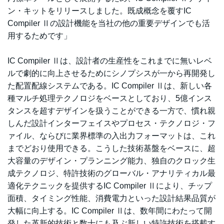
ン・キットをリリースしました。既成概念を覆すIC
Compiler Ⅱの設計機能を当社の他の重要デザインでも活
用するためです」
IC Compiler Ⅱは、設計者の生産性をこれまでに無いレベ
ルで劇的に向上させるためにシノプシスが一から再開発し
た配置配線システムである。IC Compiler Ⅱは、新しい各
種マルチ処理テクノロジをベースとしており、5億インス
タンスを超すデザインを扱うことができる一方で、慣れ親
しんだ設計インターフェイスやプロセス・テクノロジ・フ
ァイル、ならびに業界標準の入出力フォーマットは、これ
までどおり使用できる。こうした技術基盤をベースに、超
大容量のデザイン・プランニング能力、独自のクロック生
成テクノロジ、特許技術のグローバル・アナリティカル最
適化テクニックを提供するIC Compiler Ⅱにより、チップ
面積、タイミング性能、消費電力といった設計結果品質が
大幅に向上する。IC Compiler Ⅱは、数年間にわたって開
発した革新的技術と数十にも及ぶ新しい特許技術を搭載す