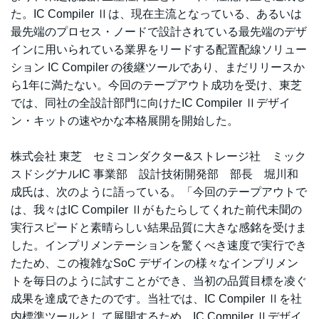
た。IC Compiler Ⅱは、現在主流となっている、あるいは
最先端のプロセス・ノードで設計されている最先端のデザ
インに用いられている業界をリードする配置配線ソリュー
ション IC Compiler の後継ツールであり、まだリリースか
ら1年に満たない。今回のテープアウト成功を受け、東芝
では、同社の全設計部門に向けたIC Compiler Ⅱデザイ
ン・キットの速やかな本格展開を開始した。
株式会社 東芝 セミコンダクター&ストレージ社 ミック
スドシグナルIC 事業部 設計技術開発部 部長 堀川和
成氏は、次のように語っている。「今回のテープアウトで
は、我々はIC Compiler Ⅱがもたらしてくれた前代未聞の
実行スピードと素晴らしい結果品質に大きな感銘を受けま
した。インプリメンテーションを驚くべき速度で実行でき
たため、この複雑なSoC デザインの様々なインプリメン
トを毎日のように試すことができ、当初の品質目標を凌ぐ
成果を達成できたのです。当社では、IC Compiler Ⅱを社
内標準ツールとして展開するため、IC Compiler Ⅱデザイ