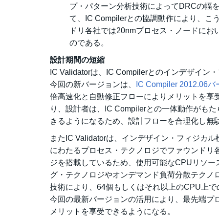
プ・パターン分析技術によってDRCの幅
て、IC Compilerとの協調動作によ
ドリ各社では20nmプロセス・ノードに
のである。
設計期間の短縮
IC Validatorは、IC Compilerと
今回の新バージョンは、
IC Compiler 2012.
倍高速化と自動修正フローによりメリットを享
り、設計者は、IC Compilerとの一体動
きるようになるため、設計フローを合理化し無
またIC Validatorは、インデザイン・フ
にわたるプロセス・テクノロジでファウンドリ
ジを搭載しているため、使用可能なCPUリソ
グ・テクノロジやオンデマンド負荷分散テクノ
技術により、64個もしくはそれ以上のCPU上
今回の最新バージョンの活用により、最先端プ
メリットを享受できるようになる。