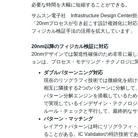
必要な時間を大幅に短縮することができる。
サムスン電子社 Infrastructure Design C
「20nmプロセスが引き起こす設計複雑化に対応するため
フィジカル検証手法の活用を拡大しています」
20nm以降のフィジカル検証に対応
20nmデザインでは製造性確保のため非常に厳しい設計
ョンは、プロセス・モデリング・テクノロジに
ダブルパターンニング対応
現在のリソグラフィ技術では微細化を続け
相互に隣接する2つのパターンに分解して、2枚
パターン分解エンジンを搭載しているため、設
で実現しているインデザイン・テクノロジ
ルール・チェックと平行して、最終的なサ
パターン・マッチング
レイアウトパターンは時にリソグラフィ・
ることがある。IC Validatorの特許