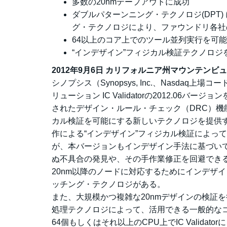
多数の20nmテープアウトに成功
ダブルパターンニング・テクノロジ(DPT
グ・テクノロジにより、ファウンドリ各社
64以上のコア上でのツール並列実行を可
“インデザイン”フィジカル検証テクノロジを
2012年9月6日 カリフォルニア州マウンテンビ
シノプシス（Synopsys, Inc.、Nasda
リューション IC Validatorの2012.06
されたデザイン・ルール・チェック（DRC）
カル検証を可能にする新しいテクノロジを提供する。
作による“インデザイン”フィジカル検証によっ
が、本バージョンもインデザイン手法に基づい
ぬ不具合の発見や、その手作業修正を回避でき
20nm以降のノードに対応するためにインデザ
ッチング・テクノロジがある。
また、大規模かつ複雑な20nmデザインの検証
処理テクノロジによって、活用できる一般的な
64個もしくはそれ以上のCPU上でIC Valid