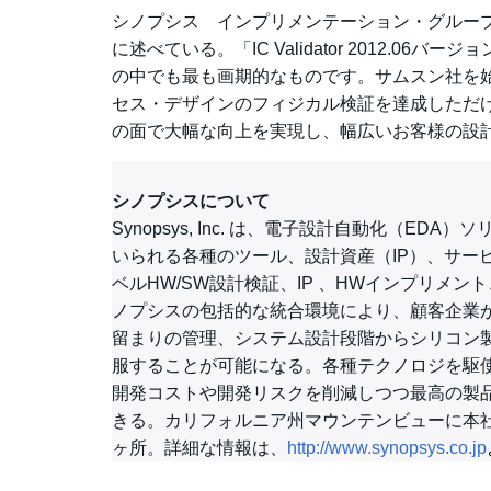
シノプシス インプリメンテーション・グループ・
に述べている。「IC Validator 2012.
の中でも最も画期的なものです。サムスン社を始
セス・デザインのフィジカル検証を達成しただ
の面で大幅な向上を実現し、幅広いお客様の設
シノプシスについて
Synopsys, Inc. は、電子設計自動化（
いられる各種のツール、設計資産（IP）、サー
ベルHW/SW設計検証、IP 、HWインプリメ
ノプシスの包括的な統合環境により、顧客企業
留まりの管理、システム設計段階からシリコン
服することが可能になる。各種テクノロジを駆
開発コストや開発リスクを削減しつつ最高の製
きる。カリフォルニア州マウンテンビューに本
ヶ所。詳細な情報は、
http://www.synopsys.co.jp