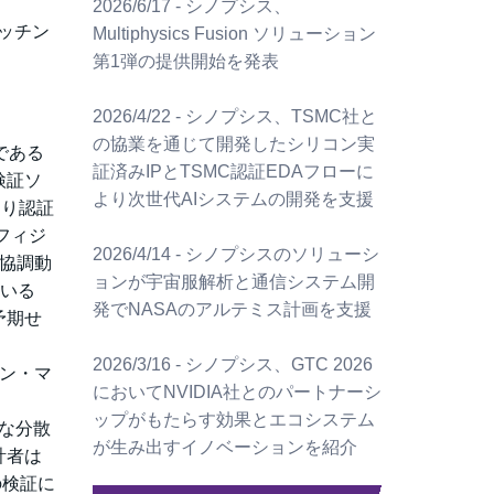
2026/6/17 - シノプシス、
ッチン
Multiphysics Fusion ソリューション
第1弾の提供開始を発表
2026/4/22 - シノプシス、TSMC社と
の協業を通じて開発したシリコン実
である
証済みIPとTSMC認証EDAフローに
検証ソ
より次世代AIシステムの開発を支援
より認証
フィジ
2026/4/14 - シノプシスのソリューシ
の協調動
ョンが宇宙服解析と通信システム開
ている
発でNASAのアルテミス計画を支援
予期せ
2026/3/16 - シノプシス、GTC 2026
ーン・マ
においてNVIDIA社とのパートナーシ
ップがもたらす効果とエコシステム
な分散
が生み出すイノベーションを紹介
計者は
の検証に