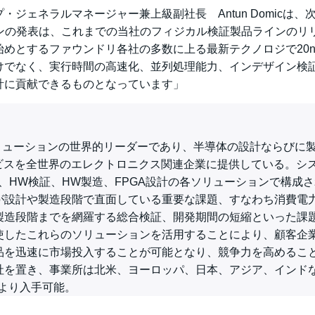
ジェネラルマネージャー兼上級副社長 Antun Domicは、
06バージョンの発表は、これまでの当社のフィジカル検証製品ラインのリ
めとするファウンドリ各社の多数に上る最新テクノロジで20n
けでなく、実行時間の高速化、並列処理能力、インデザイン検
計に貢献できるものとなっています」
EDA）ソリューションの世界的リーダーであり、半導体の設計ならびに
ビスを全世界のエレクトロニクス関連企業に提供している。シ
ント、HW検証、HW製造、FPGA設計の各ソリューションで構成
が設計や製造段階で直面している重要な課題、すなわち消費電
製造段階までを網羅する総合検証、開発期間の短縮といった課
使したこれらのソリューションを活用することにより、顧客企
品を迅速に市場投入することが可能となり、競争力を高めるこ
社を置き、事業所は北米、ヨーロッパ、日本、アジア、インドな
より入手可能。