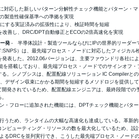
) に対応した新しいパターン分解性チェック機能とパターン・マ
の製造性確保基準への準拠を実現
能にする実証済みの拡張性により、検証時間を短縮
改善し、DRC/DPT自動修正とECOの2倍高速化を実現
ュー発
- 半導体設計・製造ツールならびにIPの世界的リーダー
q上場コード:SNPS）は、最先端プロセス・ノードに対応したフィジカル
バージョンを発表した。2012.06バージョンは、主要ファウンドリ各社に
機能を搭載しており、最先端プロセス・ノードでのサインオフ・
シノプシスは、配置配線ソリューション IC Compilerと
て、デザイン収束にかかる期間を短縮するメソドロジを提供し
て開発されているため、配置配線エンジニアは、最終段階での
る。
イン・フローに追加された機能には、DPTチェック機能とパタ
を行うため、ランタイムの大幅な高速化も達成している。革新的
コンピューティング・リソースの数を最大化しているため、設
atorによるDRCを並列実行でき、こうした最先端プロセス・ノード