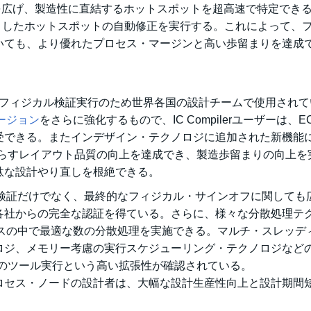
を広げ、製造性に直結するホットスポットを超高速で特定でき
り、こうしたホットスポットの自動修正を実行する。これによって、
おいても、より優れたプロセス・マージンと高い歩留まりを達成
のインデザイン・フィジカル検証実行のため世界各国の設計チームで使用され
06バージョン
をさらに強化するもので、IC Compilerユーザーは、E
受できる。またインデザイン・テクノロジに追加された新機能
作がもたらすレイアウト品質の向上を達成でき、製造歩留まりの向上を
駄な設計やり直しを根絶できる。
ィジカル検証だけでなく、最終的なフィジカル・サインオフに関しても
各社からの完全な認証を得ている。さらに、様々な分散処理テ
ースの中で最適な数の分散処理を実施できる。マルチ・スレッデ
ロジ、メモリー考慮の実行スケジューリング・テクノロジなど
でのツール実行という高い拡張性が確認されている。
ロセス・ノードの設計者は、大幅な設計生産性向上と設計期間