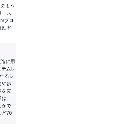
次のよう
リース
mプロ
証効率
製造に用
ステムレ
されるシ
力や歩
題を克
業は、
とがで
ど70