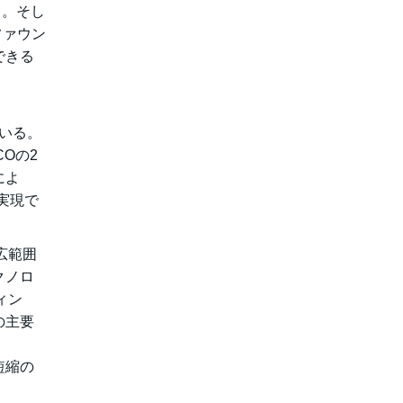
る。そし
ファウン
できる
ている。
COの2
によ
実現で
広範囲
クノロ
ィン
の主要
短縮の