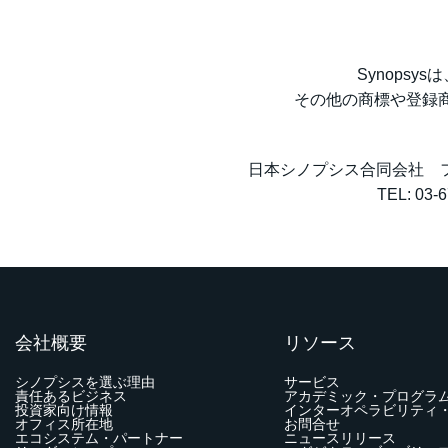
Synopsys
その他の商標や登録
日本シノプシス合同会社 
TEL: 03-
会社概要
リソース
シノプシスを選ぶ理由
サービス
責任あるビジネス
アカデミック・プログラ
投資家向け情報
インターオペラビリティ
オフィス所在地
お問合せ
エコシステム・パートナー
ニュースリリース