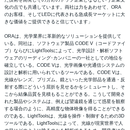
化の点でも共通しています。両社は力をあわせて、ORA
のお客様、そしてLEDに代表される急成長マーケットに大
きな価値をご提供できると信じています」
ORAは、光学業界に革新的なソリューションを提供して
いる。同社は、ソフトウェア製品 CODE V（コードファイ
ブ）ならびにLightToolsによって、光学設計・解析ソフト
ウェアのリーディング･カンパニーの一社としての地位を
確立している。CODE Vは、光学画像や光通信システムの
設計と解析に用いられているツールである。CODE Vは、
光線がレンズ、プリズム、鏡といった光学部品を通過・反
射する際にどういう屈折を見せるかをシミュレートし、そ
こから結像品質を見積もることができる。こうして開発さ
れた製品やシステムは、例えば望遠鏡を通じて惑星を観察
する場合のように、高精度な物体映像を得ることができる
のである。LightToolsは、光線を操作・制御するための3D
ツールである。LightToolsによって、光線が現実世界で人