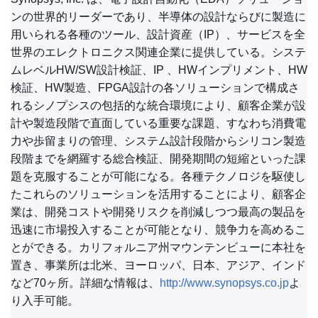
ンの世界的リーダーであり、半導体の設計ならびに製造に
用いられる各種のツール、設計資産（IP）、サービスを全
世界のエレクトロニクス関連企業に提供している。システ
ムレベルHW/SW設計検証、IP 、HWインプリメント、HW
検証、HW製造、FPGA設計の各ソリューションで構成さ
れるシノプシスの包括的な統合環境により、顧客企業が設
計や製造段階で直面している重要な課題、すなわち消費電
力や歩留まりの管理、システム設計段階からシリコン製造
段階までを網羅する総合検証、開発期間の短縮といった課
題を克服することが可能になる。各種テクノロジを駆使し
たこれらのソリューションを活用することにより、顧客企
業は、開発コストや開発リスクを削減しつつ最高の製品を
迅速に市場投入することが可能となり、競争力を高めるこ
とができる。カリフォルニア州マウンテンビューに本社を
置き、事業所は北米、ヨーロッパ、日本、アジア、インド
など70ヶ所。詳細な情報は、
http://www.synopsys.co.jp
よ
り入手可能。