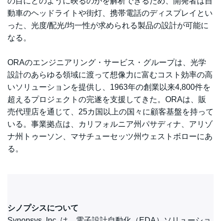
の目にどのように映るのかを解析できるため、開発者は自
動車のヘッドライトや街灯、携帯電話のディスプレイとい
った、光度/配光/均一性が求められる製品の設計が可能に
なる。
ORAのエンジニアリング・サービス・グループは、光学
設計のあらゆる領域に渡って想像力に富むコスト効率の高
いソリューションを提供し、1963年の創業以来4,800件を
超えるプロジェクトの完遂を支援してきた。ORAは、販
売代理店を通じて、25カ国以上の国々に顧客基盤を持って
いる。事業拠点は、カリフォルニア州パサディナ、アリゾ
ナ州トゥーソン、マサチューセッツ州ウェストボローにあ
る。
シノプシスについて
Synopsys, Inc. は、電子設計自動化（EDA）ソリューショ