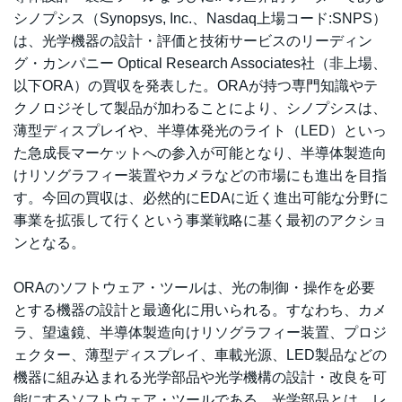
シノプシス（Synopsys, Inc.、Nasdaq上場コード:SNPS）
は、光学機器の設計・評価と技術サービスのリーディン
グ・カンパニー Optical Research Associates社（非上場、
以下ORA）の買収を発表した。ORAが持つ専門知識やテ
クノロジそして製品が加わることにより、シノプシスは、
薄型ディスプレイや、半導体発光のライト（LED）といっ
た急成長マーケットへの参入が可能となり、半導体製造向
けリソグラフィー装置やカメラなどの市場にも進出を目指
す。今回の買収は、必然的にEDAに近く進出可能な分野に
事業を拡張して行くという事業戦略に基く最初のアクショ
ンとなる。
ORAのソフトウェア・ツールは、光の制御・操作を必要
とする機器の設計と最適化に用いられる。すなわち、カメ
ラ、望遠鏡、半導体製造向けリソグラフィー装置、プロジ
ェクター、薄型ディスプレイ、車載光源、LED製品などの
機器に組み込まれる光学部品や光学機構の設計・改良を可
能にするソフトウェア・ツールである。光学部品とは、レ