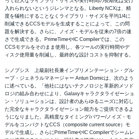
って巨大なライブラリ・サイズや実行時間の長期化は受け
入れられないというジレンマとなる。Liberty NCXは、精
度を犠牲にすることなくライブラリ・サイズを平均1/4に
削減できるCCSモデルを生成することによって、この問
題を解決する。さらに、ノイズ・モデルを従来の7倍の速
さで生成できる。PrimeTimeやIC Compilerでは、この
CCSモデルをそのまま使用し、各ツールの実行時間やデ
ィスク使用量を削減し、最終的な設計コストを抑制する。
シノプシス 上級副社長兼インプリメンテーション・グル
ープ・ジェネラルマネージャー Antun Domicは、次のよう
に述べている。「他社にはないテクノロジと革新的メソド
ロジの組み合わせにより、Galaxyキャラクタライゼーショ
ン・ソリューションは、設計者のあらゆるニーズに対応し
た完全なキャラクタライゼーション能力をご提供できるよ
うになりました。高精度なタイミング/パワー/ノイズ・モ
デルをコンパクトなCCS（composite current source）モ
デルで生成し、さらにPrimeTimeやIC Compilerでシームレ