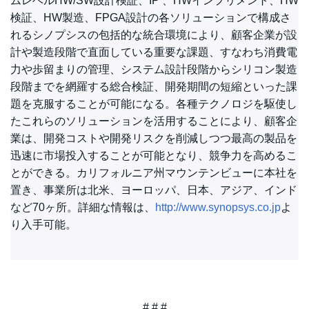
ムレベルHW/SW設計検証、IP 、HWインプリメント、HW
検証、HW製造、FPGA設計の各ソリューションで構成さ
れるシノプシスの包括的な統合環境により、顧客企業が設
計や製造段階で直面している重要な課題、すなわち消費電
力や歩留まりの管理、システム設計段階からシリコン製造
段階までを網羅する総合検証、開発期間の短縮といった課
題を克服することが可能になる。各種テクノロジを駆使し
たこれらのソリューションを活用することにより、顧客企
業は、開発コストや開発リスクを削減しつつ最高の製品を
迅速に市場投入することが可能となり、競争力を高めるこ
とができる。カリフォルニア州マウンテンビューに本社を
置き、事業所は北米、ヨーロッパ、日本、アジア、インド
など70ヶ所。詳細な情報は、
http://www.synopsys.co.jp
よ
り入手可能。
# # #