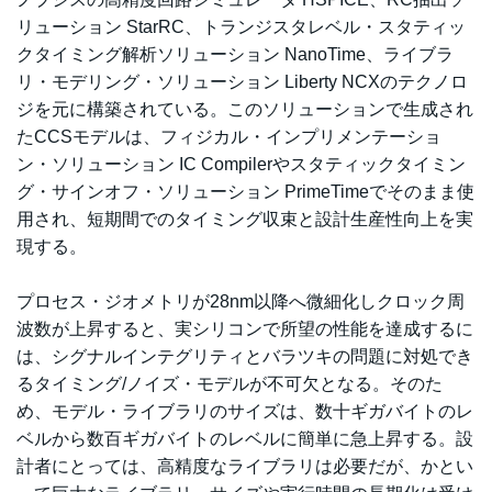
リューション StarRC、トランジスタレベル・スタティッ
クタイミング解析ソリューション NanoTime、ライブラ
リ・モデリング・ソリューション Liberty NCXのテクノロ
ジを元に構築されている。このソリューションで生成され
たCCSモデルは、フィジカル・インプリメンテーショ
ン・ソリューション IC Compilerやスタティックタイミン
グ・サインオフ・ソリューション PrimeTimeでそのまま使
用され、短期間でのタイミング収束と設計生産性向上を実
現する。
プロセス・ジオメトリが28nm以降へ微細化しクロック周
波数が上昇すると、実シリコンで所望の性能を達成するに
は、シグナルインテグリティとバラツキの問題に対処でき
るタイミング/ノイズ・モデルが不可欠となる。そのた
め、モデル・ライブラリのサイズは、数十ギガバイトのレ
ベルから数百ギガバイトのレベルに簡単に急上昇する。設
計者にとっては、高精度なライブラリは必要だが、かとい