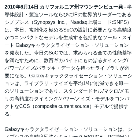
2010年6月14日 カリフォルニア州マウンテンビュー発
- 半
導体設計・製造ツールならびにIPの世界的リーダーである
シノプシス（Synopsys, Inc.、Nasdaq上場コード:SNPS）
は、本日、複雑化を極めるSoCの設計に必要となる高精度
かつコンパクトなモデルを生成する包括的なツール・スイ
ート Galaxyキャラクタライゼーション・ソリューション
を発表した。今日のSoCでは、求められる全ての性能基準
を満たすために、数百ギガバイトにものぼるタイミング/
パワー/ノイズ/バラツキ・データを持ったライブラリが必
要になる。Galaxyキャラクタライゼーション・ソリューシ
ョンは、ライブラリ・サイズを平均1/4に削減できる唯一
のソリューションであり、スタンダードセル/マクロ/メモ
リの高精度なタイミング/パワー/ノイズ・モデルをコンパ
クトなCCS（composite current source）モデルで提供す
る。
Galaxyキャラクタライゼーション・ソリューションは、シ
ノプシスの高精度回路シミュレータ HSPICE、RC抽出ソ