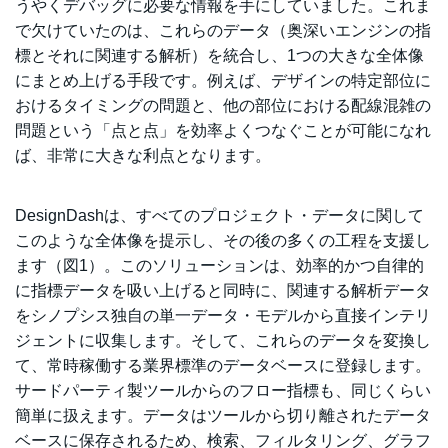
うやくデバッグに必要な情報を手にしていました。これま
で欠けていたのは、これらのデータ（奥深いエンジンの指
標とそれに関連する解析）を統合し、1つの大きな全体像
にまとめ上げる手段です。例えば、デザインの特定部位に
おけるタイミングの問題と、他の部位における配線混雑の
問題という「点と点」を効率よくつなぐことが可能になれ
ば、非常に大きな利点となります。
DesignDashは、すべてのプロジェクト・データに関して
このような全体像を提示し、その後の多くの工程を支援し
ます（図1）。このソリューションは、効率的かつ自律的
に指標データを吸い上げると同時に、関連する解析データ
をシノプシス独自の単一データ・モデルから直接インテリ
ジェントに収集します。そして、これらのデータを変換し
て、常時稼働する業界標準のデータベースに登録します。
サードパーティ製ツールからのフロー指標も、同じくらい
簡単に扱えます。データはツールから切り離されたデータ
ベースに保存されるため、検索、フィルタリング、グラフ