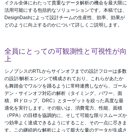
イクル全体にわたって貴重なデータ解析の機会を最大限に
活用可能にする包括的なソリューションです。本稿では、
DesignDashによって設計チームの生産性、効率、効果が
どのように向上するのかについて詳しくご説明します。
全員にとっての可観測性と可視性が向
上
シノプシスのRTLからサインオフまでの設計フローは多数
の設計/解析エンジンで構成されており、これらがあたか
も舞踏会でワルツを踊るように常時連携しながら、ゴール
デン・サインオフ対応の解析（タイミング、パワー、面
積、IRドロップ、DRC）とターゲットを絞った高度な最
適化を実行します。その狙いは、消費電力、性能、面積
（PPA）の目標を協調的に、そして可能な限りスムーズか
つ効率よく達成できるようにすること、その一点に尽きま
す。この継続的な解析によって膨大な量のデータが生成さ