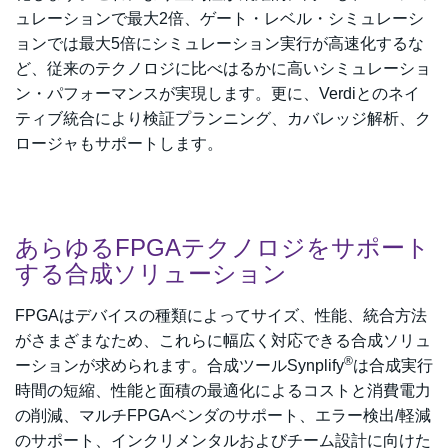
ュレーションで最大2倍、ゲート・レベル・シミュレーシ
ョンでは最大5倍にシミュレーション実行が高速化するな
ど、従来のテクノロジに比べはるかに高いシミュレーショ
ン・パフォーマンスが実現します。更に、Verdiとのネイ
ティブ統合により検証プランニング、カバレッジ解析、ク
ロージャもサポートします。
あらゆるFPGAテクノロジをサポート
する合成ソリューション
FPGAはデバイスの種類によってサイズ、性能、統合方法
がさまざまなため、これらに幅広く対応できる合成ソリュ
®
ーションが求められます。合成ツールSynplify
は合成実行
時間の短縮、性能と面積の最適化によるコストと消費電力
の削減、マルチFPGAベンダのサポート、エラー検出/軽減
のサポート、インクリメンタルおよびチーム設計に向けた