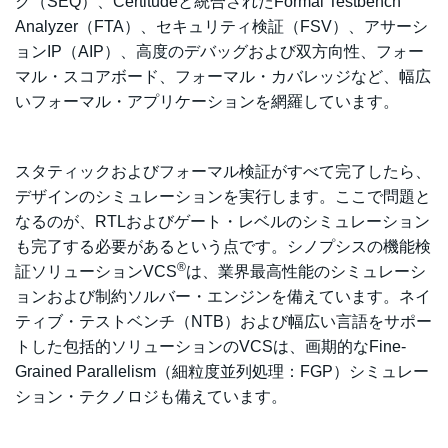
ク（SEQ）、Certitudeと統合されたFormal Testbench
Analyzer（FTA）、セキュリティ検証（FSV）、アサーシ
ョンIP（AIP）、高度のデバッグおよび双方向性、フォー
マル・スコアボード、フォーマル・カバレッジなど、幅広
いフォーマル・アプリケーションを網羅しています。
スタティックおよびフォーマル検証がすべて完了したら、
デザインのシミュレーションを実行します。ここで問題と
なるのが、RTLおよびゲート・レベルのシミュレーション
も完了する必要があるという点です。シノプシスの機能検
®
証ソリューションVCS
は、業界最高性能のシミュレーシ
ョンおよび制約ソルバー・エンジンを備えています。ネイ
ティブ・テストベンチ（NTB）および幅広い言語をサポー
トした包括的ソリューションのVCSは、画期的なFine-
Grained Parallelism（細粒度並列処理：FGP）シミュレー
ション・テクノロジも備えています。