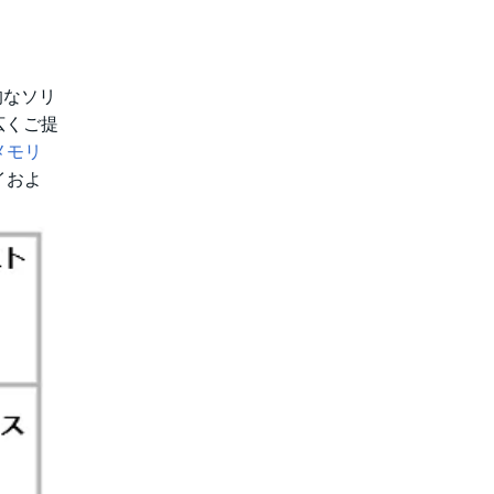
的なソリ
広くご提
メモリ
イおよ