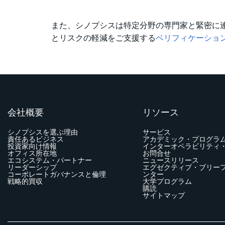
また、シノプシスは特定分野の専門家と緊密に
とリスクの軽減をご支援する
ベリフィケーション
会社概要
リソース
シノプシスを選ぶ理由
サービス
責任あるビジネス
アカデミック・プログラ
投資家向け情報
インターオペラビリティ
オフィス所在地
お問合せ
エコシステム・パートナー
ニュースリリース
リーダーシップ
エグゼクティブ・ブリー
コーポレートガバナンスと倫理
ンター
戦略的買収
大学プログラム
購読
サイトマップ