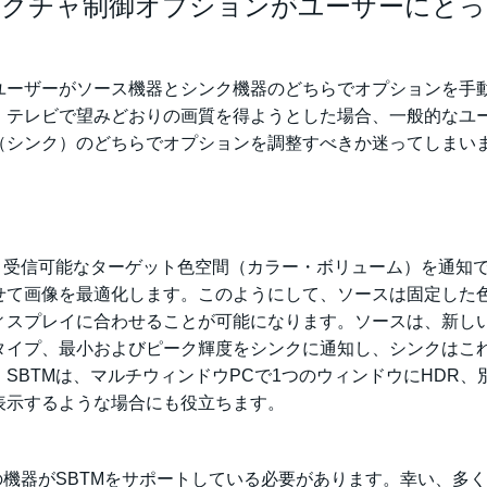
るピクチャ制御オプションがユーザーにと
ユーザーがソース機器とシンク機器のどちらでオプションを手
、テレビで望みどおりの画質を得ようとした場合、一般的なユ
（シンク）のどちらでオプションを調整すべきか迷ってしまい
と
、受信可能なターゲット色空間（カラー・ボリューム）を通知
せて画像を最適化します。このようにして、ソースは固定した
スプレイに合わせることが可能になります。ソースは、新しい
タイプ、最小およびピーク輝度をシンクに通知し、シンクはこ
SBTMは、マルチウィンドウPCで1つのウィンドウにHDR、
表示するような場合にも役立ちます。
の機器がSBTMをサポートしている必要があります。幸い、多