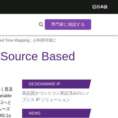
日本語
専門家に相談する
Search Synopsys.com
sed Tone Mapping）が利用可能に
urce Based
DESIGNWARE IP
も広く普及
高品質かつシリコン実証済みのシノ
able
プシス IP ソリューション
.1へと
ムーズ
NEWS
.1a