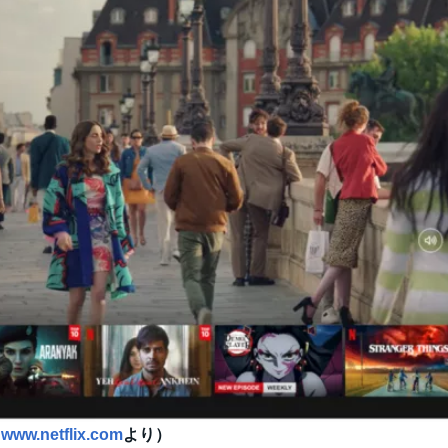
（
www.netflix.com
より）