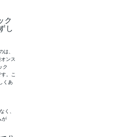
ィック
ずし
たのは、
種オンス
ック
です。こ
しくあ
なく、
ムが