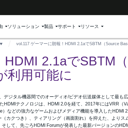
由
ソリューション
製品
サポート
リソース
vol.117 ゲーマーに朗報！HDMI 2.1aでSBTM（Source Ba
I 2.1aでSBTM（So
ng）が利用可能に
a Interface）は、デジタル機器間でのオーディオ/ビデオ伝送媒体として最
MIテクノロジは、HDMI 2.0を経て、2017年にはVRR（Vari
tency Mode）などの強力なゲームおよびメディア機能を導入したHDMI 2
ー（カクつき）、ティアリング（画面割れ）を抑えた、よりス
て、先ごろHDMI Forumが発表した最新バージョンのHDMI2