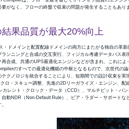
必要がなく、フローの終盤で収束の問題が発生することもあり
結果品質が最大20%向上
・シンセシス・ドメインと配置配線ドメインの両方にまたがる独自の革
プランニングと合成の交互実行、フィジカル考慮データパス表
ク再合成、共通のUPS最適化エンジンなどが含まれ、これによ
 Compilerのすべての最適化機能の中枢となるもので、次世代の
のテクノロジを統合することにより、短期間での設計収束を実
マクロ・スキュー調整、先進の2Dリーガライズ・エンジン、配
ンカレント・クロック・データ（CCD）、マルチビット・バン
DR（Non-Default Rule）、ビア・ラダー・サポートな
す。