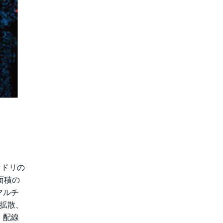
ンドリの
面積の
マルチ
拡散、
。配線