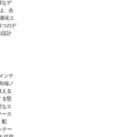
模なデ
長は、合
適化エ
1つのデ
の設計
リメンテ
、先端ノ
扱える
する堅
要なエ
ソース
、配
ンテー
ンを採用