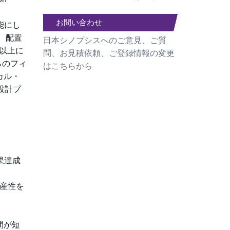
お問い合わせ
能にし
成、配置
日本シノプシスへのご意見、ご質
以上に
問、お見積依頼、ご登録情報の変更
らのフィ
はこちらから
カル・
設計プ
果達成
生産性を
間が短