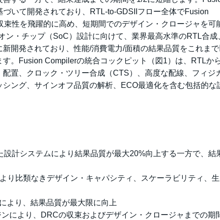
いて開発されており、RTL-to-GDSIIフロー全体でFusion
で結果収束性を飛躍的に高め、短期間でのデザイン・クロージャを可
ステム・オン・チップ（SoC）設計に向けて、業界最高水準のRTL合
新開発されており、性能/消費電力/面積の結果品質をこれまで
usion Compilerの統合コックピット（図1）は、RTLか
配置、クロック・ツリー合成（CTS）、高度な配線、フィジ
ッシング、サインオフ品質の解析、ECO最適化を含む包括的な
トした設計システムにより結果品質が最大20%向上する一方で、結
ャにより比類なきデザイン・キャパシティ、スケーラビリティ、
sis）最適化により、結果品質が最大限に向上
ジンにより、DRCの収束およびデザイン・クロージャまでの期