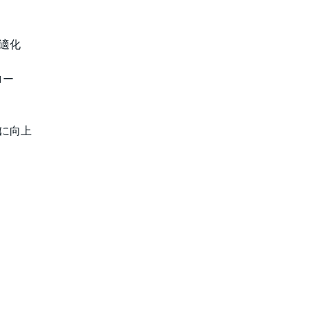
適化
ロー
に向上