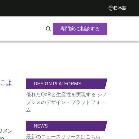
日本語
専門家に相談する
Search Synopsys.com
ムによ
DESIGN PLATFORMS
優れたQoRと生産性を実現する シノ
プシスのデザイン・プラットフォー
ム
NEWS
リメン
最新のニュースリリースはこちら
n