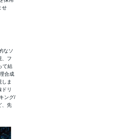
ませ
新的なソ
現、フ
って結
論理合成
現しま
線ドリ
キング/
ど、先