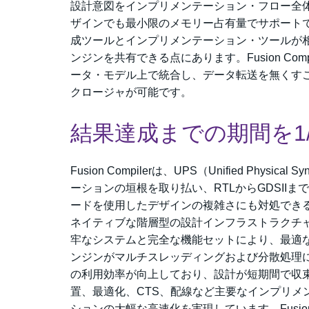
設計意図をインプリメンテーション・フロー全
ザインでも最小限のメモリー占有量でサポートできる
成ツールとインプリメンテーション・ツールが
ンジンを共有できる点にあります。Fusion C
ータ・モデル上で統合し、データ転送を無くす
クロージャが可能です。
結果達成までの期間を1
Fusion Compilerは、UPS（Unified P
ーションの垣根を取り払い、RTLからGDSII
ードを使用したデザインの複雑さにも対処でき
ネイティブな階層型の設計インフラストラクチ
牢なシステムと完全な機能セットにより、最適
ンジンがマルチスレッディングおよび分散処理
の利用効率が向上しており、設計が短期間で収
置、最適化、CTS、配線など主要なインプリメ
ションの大幅な高速化を実現しています。Fusio