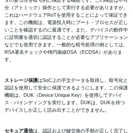
タの妥当性を
暗号的に検証する機能です。この検証は不可
分（アトミック）操作として実行する必要がありますが、
これはハードウェアRoTを使用することによって保証でき
ます。この機能は、電源投入時にブート・プロセスが正し
いことを確認するのに最適です。また、デバイスの動作中
に証明書を適切に認証することが必要なアプリケーション
などでも使用できます。一般的な暗号処理の例としては、
RSA署名チェック
や楕円曲線DSA（ECDSA）がありま
す。
ストレージ保護
はSoC上の平文データを取得し、暗号化と
認証を使用して安全に保護できるようにします。この保護
機能は、DUK（
Device Unique Key）を使用してデバイ
ス・バインディングを実行します。DUKは、DUKを持つ
デバイスしか正しく読み出すことができません。
セキュア通信
は、認証および鍵交換の手順が正しく完了し