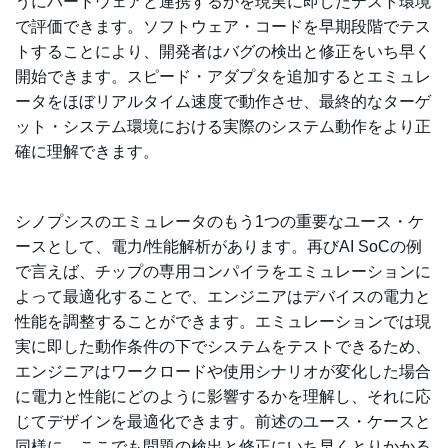
うにハードウェアと連携するかを現実に即したテスト環境
で評価できます。ソフトウェア・コードを早期段階でテス
トすることにより、開発者はバグの検出と修正をいち早く
開始できます。スピード・アダプタを追加するとエミュレ
ータをほぼリアルタイム速度で動作させ、最終的なターゲ
ット・システム環境における実際のシステム動作をより正
確に理解できます。
シノプシスのエミュレータのもう1つの重要なユース・ケ
ースとして、電力/性能解析があります。再びAI SoCの例
で言えば、チップの専用コンパイラをエミュレーションに
よって最適化することで、エンジニアはデバイスの電力と
性能を調整することができます。エミュレーションでは現
実に即した動作条件の下でシステムをテストできるため、
エンジニアはワークロードや使用シナリオが変化した場合
に電力と性能にどのように影響するかを理解し、それに応
じてデザインを最適化できます。前述のユース・ケースと
同様に、ここでも問題の検出と修正にいち早くとりかかる