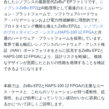
®
合したシノプシスの最新世代ZeBu
EPファミリです。
シ
ノプシスZeBu EP2
はAI処理用として最速のエミュレーシ
ョン・プラットフォームで、ソフトウェア/ハードウェ
ア・バリデーションおよび電力/性能解析に理想的です。
プロトタイピング機能も備えたZeBu EP2は、
シノプシス
のプロトタイピング・システムHAPS-100 12 FPGA
と共
通のハードウェア・プラットフォームを採用しています。
業界で最も幅広いシノプシスのハードウェア・アシスト検
証（HAV）ポートフォリオをさらに拡充するZeBu EP2と
HAPS-100 12 FPGAにより、設計リスクを軽減し、複雑
なデザインが意図したとおりの性能を発揮することを検証
できるようになります。
本稿では、ZeBu EP2とHAPS-100 12 FPGAの主要なユー
ス・ケースと、これらのソリューションが持つ柔軟性、拡
張性、および効率によってシリコン成功がいかに容易にな
るかについて詳しくご説明します。