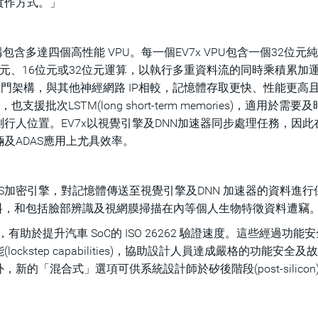
實作方式。」
多核架構包含多達四個高性能 VPU。每一個EV7x VPU包含一個32位元
8位元、16位元或32位元運算，以執行多重資料流的同時乘積累加
C)採用專門架構，與其他神經網路 IP相較，記憶體存取更快、性能更高
批次LSTM(long short-term memories)，適用於需要
行人位置。EV7x以視覺引擎及DNN加速器同步處理任務，因此
及ADAS應用上尤具效率。
配AES-XTS加密引擎，對記憶體傳送至視覺引擎及DNN 加速器的資料進
值資料，和包括臉部辨識及視網膜掃描在內等個人生物特徵資料遭竊
 D要求，有助於提升汽車 SoC的 ISO 26262 驗證速度。這些經過功能
step capabilities)，協助設計人員達成嚴格的功能安全及
「混合式」選項可供系統設計師於矽後階段(post-silicon