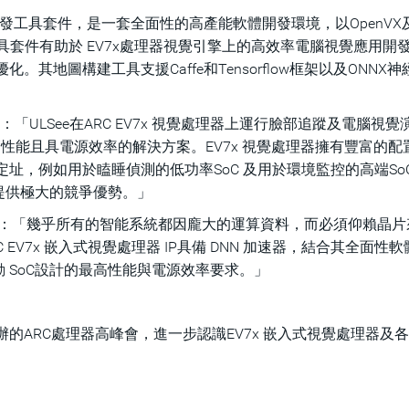
e EV開發工具套件，是一套全面性的高產能軟體開發環境，以OpenVX
工具套件有助於 EV7x處理器視覺引擎上的高效率電腦視覺應用開
其地圖構建工具支援Caffe和Tensorflow框架以及ONNX
博士說：「ULSee在ARC EV7x 視覺處理器上運行臉部追蹤及電腦視覺
高性能且具電源效率的解決方案。EV7x 視覺處理器擁有豐富的配
址，例如用於瞌睡偵測的低功率SoC 及用於環境監控的高端So
提供極大的競爭優勢。」
oeter表示：「幾乎所有的智能系統都因龐大的運算資料，而必須仰賴晶
V7x 嵌入式視覺處理器 IP具備 DNN 加速器，結合其全面性軟
 SoC設計的最高性能與電源效率要求。」
的ARC處理器高峰會，進一步認識EV7x 嵌入式視覺處理器及各