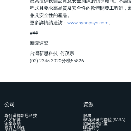
成為提供軟體品質及安全測試的領導廠商。不論是
程式且要求高品質及安全性的軟體開發工程師，
兼具安全性的產品。
更多詳情請造訪：
www.synopsys.com
。
###
新聞連繫
台灣新思科技 何茂宗
(02) 2345 3020分機55826
公司
資源
為何選擇新思科技
服務
人才招募
學術與研究聯盟 (SARA)
企業永續
協同合作計畫
投資人關係
聯絡我們