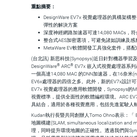
重點摘要：
DesignWare EV7x 視覺處理器的異
彈性的解決方案
深度神經網路加速器可達14,080 MAC
整合式AES加密選項，可避免諸如訓練及
MetaWare EV軟體開發工具強化套件，
(台北訊) 新思科技(Synopsys)近日針對機器
®
®
DesignWare
ARC
EV7x 嵌入式視覺處理器系列
一個高達14,080 MAC 的DNN加速器，在16奈米
EV6x處理器的四倍之多。此外，新的EV7x設
EV7x 視覺處理器的應用軟體開發，Synopsys的Me
視覺標準，提供全面性的軟體編程環境。ARC EV
具結合，適用於各種視覺應用，包括先進駕駛人輔助
Kudan執行長暨共同創辦人Tomo Ohno表示
地圖構建(SLAM, simultaneous localiza
理，同時提升環境地圖的正確性。透過我們與Syn