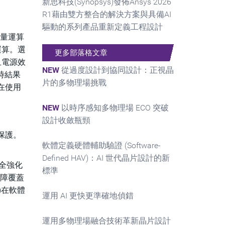
新思科技(Synopsys)發佈Ansys 2026
R1藉由雙方整合的解決方案與具備AI
驅動的系列產品重新定義工程設計
純量運算
運算。選
更多部落格文章
且電源效
NEW
從過度設計到協同設計：正視晶
及時結果
片的多物理場挑戰
在使用
NEW
以時序感知多物理場 ECO 突破
設計收斂瓶頸
行保護。
軟體定義硬體輔助驗證 (Software-
。
Defined HAV)：AI 世代晶片設計的新
安全強化
標準
故障覆蓋
)在軟體
運用 AI 更快更準確地偵錯
運用多物理場融合技術革新晶片設計