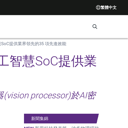
繁體中文
Search Synop
SoC提供業界領先的35 項先進效能
工智慧SoC提供業
ion processor)於AI密
新聞集錦