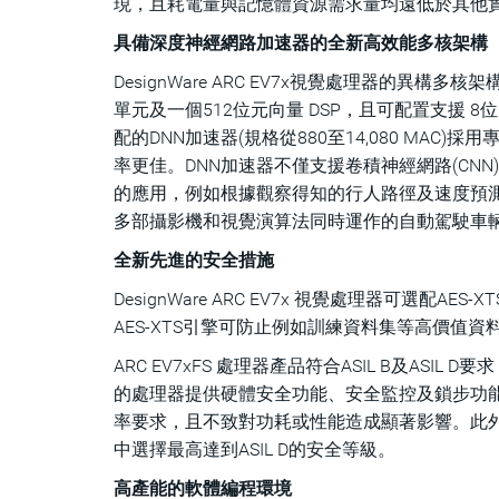
現，且耗電量與記憶體資源需求量均遠低於其他
具備深度神經網路加速器的全新高效能多核架構
DesignWare ARC EV7x視覺處理器的異構
單元及一個512位元向量 DSP，且可配置支援 
配的DNN加速器(規格從880至14,080 MA
率更佳。DNN加速器不僅支援卷積神經網路(CNN)，也支援
的應用，例如根據觀察得知的行人路徑及速度預測
多部攝影機和視覺演算法同時運作的自動駕駛車輛
全新先進的安全措施
DesignWare ARC EV7x 視覺處理器可選
AES-XTS引擎可防止例如訓練資料集等高價
ARC EV7xFS 處理器產品符合ASIL B及ASIL
的處理器提供硬體安全功能、安全監控及鎖步功能(lock
率要求，且不致對功耗或性能造成顯著影響。此外，新的
中選擇最高達到ASIL D的安全等級。
高產能的軟體編程環境