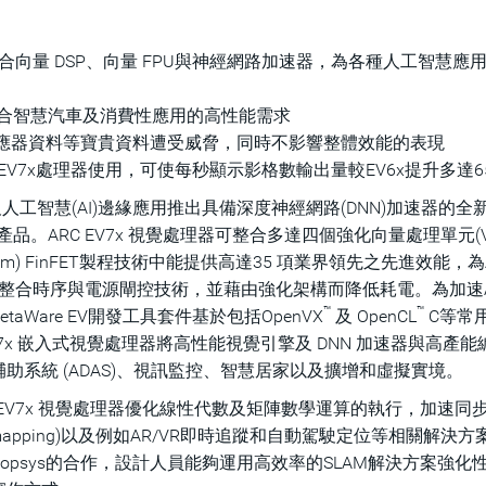
構架構整合向量 DSP、向量 FPU與神經網路加速器，為各種人工智慧應
s，符合智慧汽車及消費性應用的高性能需求
感應器資料等寶貴資料遭受威脅，同時不影響整體效能的表現
搭配EV7x處理器使用，可使每秒顯示影格數輸出量較EV6x提升多達6
學習及人工智慧(AI)邊緣應用推出具備深度神經網路(DNN)加速器的全
產品。ARC EV7x 視覺處理器可整合多達四個強化向量處理單元(V
(nm) FinFET製程技術中能提供高達35 項業界領先之先進效能，為
計可整合時序與電源閘控技術，並藉由強化架構而降低耗電。為加速A
™
™
taWare EV開發工具套件基於包括OpenVX
及 OpenCL
C等常
7x 嵌入式視覺處理器將高性能視覺引擎及 DNN 加速器與高產能
系統 (ADAS)、視訊監控、智慧居家以及擴增和虛擬實境。
：「 EV7x 視覺處理器優化線性代數及矩陣數學運算的執行，加速同
tion and mapping)以及例如AR/VR即時追蹤和自動駕駛定位等相關解決
opsys的合作，設計人員能夠運用高效率的SLAM解決方案強化