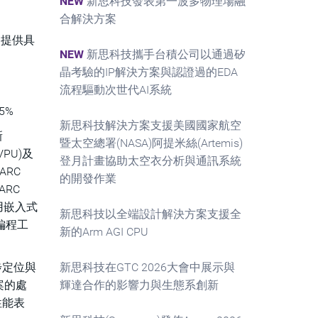
NEW
新思科技發表第一波多物理場融
合解決方案
用提供具
NEW
新思科技攜手台積公司以通過矽
晶考驗的IP解決方案與認證過的EDA
流程驅動次世代AI系統
5%
新思科技解決方案支援美國國家航空
新
暨太空總署(NASA)阿提米絲(Artemis)
PU)及
登月計畫協助太空衣分析與通訊系統
ARC
的開發作業
RC
用嵌入式
新思科技以全端設計解決方案支援全
編程工
新的Arm AGI CPU
步定位與
新思科技在GTC 2026大會中展示與
方案的處
輝達合作的影響力與生態系創新
性能表