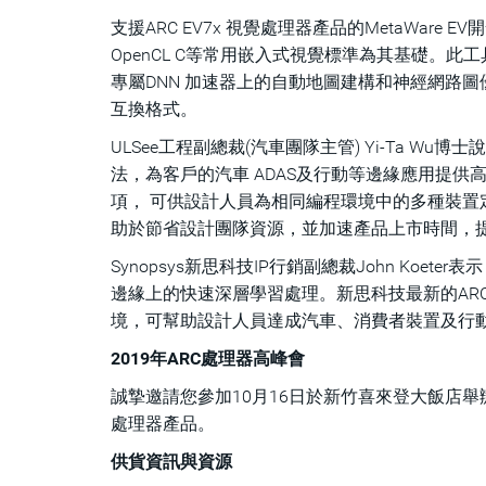
支援ARC EV7x 視覺處理器產品的MetaWar
OpenCL C等常用嵌入式視覺標準為其基礎。此
專屬DNN 加速器上的自動地圖建構和神經網路圖優化。
互換格式。
ULSee工程副總裁(汽車團隊主管) Yi-Ta Wu
法，為客戶的汽車 ADAS及行動等邊緣應用提供
項， 可供設計人員為相同編程環境中的多種裝置定
助於節省設計團隊資源，並加速產品上市時間，
Synopsys新思科技IP行銷副總裁John K
邊緣上的快速深層學習處理。新思科技最新的ARC E
境，可幫助設計人員達成汽車、消費者裝置及行動
2019年ARC處理器高峰會
誠摯邀請您參加10月16日於新竹喜來登大飯店舉辦
處理器產品。
供貨資訊與資源