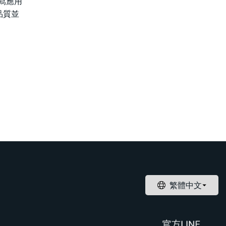
寫應用
品質並