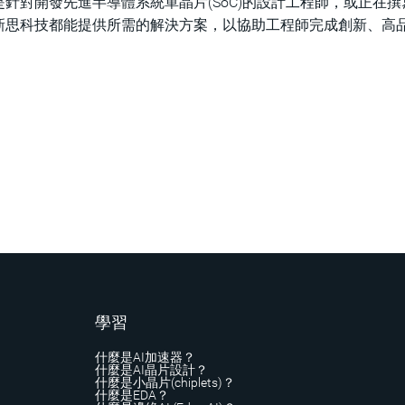
針對開發先進半導體系統單晶片(SoC)的設計工程師，或正在撰
新思科技都能提供所需的解決方案，以協助工程師完成創新、高
學習
什麼是AI加速器？
什麼是AI晶片設計？
什麼是小晶片(chiplets)？
什麼是EDA？