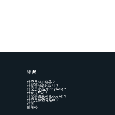
學習
什麼是AI加速器？
什麼是AI晶片設計？
什麼是小晶片(chiplets)？
什麼是EDA？
什麼是邊緣AI (Edge AI)？
什麼是積體電路(IC)?
作者
部落格