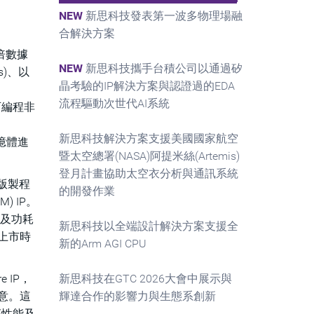
NEW
新思科技發表第一波多物理場融
合解決方案
雙倍數據
NEW
新思科技攜手台積公司以通過矽
s)、以
晶考驗的IP解決方案與認證過的EDA
流程驅動次世代AI系統
可編程非
新思科技解決方案支援美國國家航空
記憶體進
暨太空總署(NASA)阿提米絲(Artemis)
登月計畫協助太空衣分析與通訊系統
化版製程
的開發作業
) IP。
度及功耗
新思科技以全端設計解決方案支援全
上市時
新的Arm AGI CPU
 IP，
新思科技在GTC 2026大會中展示與
意。這
輝達合作的影響力與生態系創新
部性能及