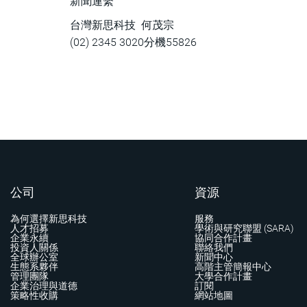
新聞連繫
台灣新思科技 何茂宗
(02) 2345 3020分機55826
公司
資源
為何選擇新思科技
服務
人才招募
學術與研究聯盟 (SARA)
企業永續
協同合作計畫
投資人關係
聯絡我們
全球辦公室
新聞中心
生態系夥伴
高階主管簡報中心
管理團隊
大學合作計畫
企業治理與道德
訂閱
策略性收購
網站地圖