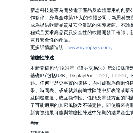
新思科技是專為開發電子產品及軟體應用的創新公司，也是
作夥伴。身為全球第15大的軟體公司，新思科技長
成為提供軟體品質及安全測試的領導廠商。不論是
程式且要求高品質及安全性的軟體開發工程師，
兼具安全性的產品。
更多詳情請造訪：
www.synopsys.com
。
前瞻性陳述
本新聞稿包含1934年《證券交易法》第21E條所定
基礎IP (包括USB、DisplayPort、DDR、LPD
述。任何非歷史事實的陳述，均可被視為前瞻性
果、時間表、或成就與前瞻性陳述中所表達或暗
及開發進度，或互操作性、性能及電源方面的問題
了可能適用的其它風險及不確定性。即使將來有
新實際結果可能與前瞻性陳述中預期的結果產生
###