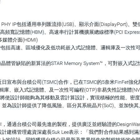
佈
PHY IP包括通用串列匯流排(USB)、顯示介面(DisplayPort)、
、高頻寬記憶體(HBM)、高速串行計算機擴展總線標準(PCI Expres
媒體介面(HDMI)
 基礎IP包括高速、區域優化及低功耗嵌入式記憶體、邏輯庫及一次性
晶體管缺陷的新算法的STAR Memory System™，可對嵌入式
ys)近日宣布與台積公司(TSMC)合作，已在TSMC的5奈米FinFet強
P、邏輯庫、嵌入式記憶體、及一次性可編程(OTP)非易失性記憶體(NVM
解決方案，將使設計師能夠為其移動及雲計算設計，實現積極的性能、密
並為設計師提供了降低風險、區分其系統晶片(SoC)、並加快其
過台積公司最先進的製程，提供廣泛並經驗證的DesignWare
建構管理處資深處長Suk Lee表示：「我們對合作結果感到滿
C上的設計，同時獲得台積公司最新及業界領先的製程技術的全