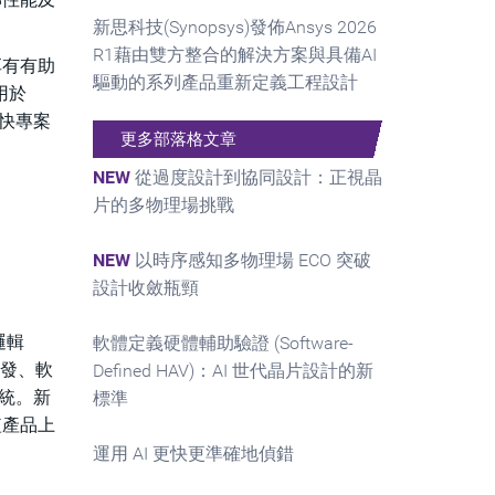
新思科技(Synopsys)發佈Ansys 2026
R1藉由雙方整合的解決方案與具備AI
享有有助
驅動的系列產品重新定義工程設計
用於
加快專案
更多部落格文章
NEW
從過度設計到協同設計：正視晶
片的多物理場挑戰
NEW
以時序感知多物理場 ECO 突破
設計收斂瓶頸
邏輯
軟體定義硬體輔助驗證 (Software-
開發、軟
Defined HAV)：AI 世代晶片設計的新
系統。新
標準
短產品上
運用 AI 更快更準確地偵錯