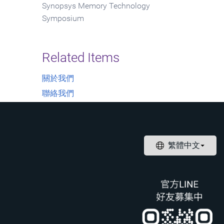
Synopsys Memory Technology
Symposium
Related Items
關於我們
聯絡我們