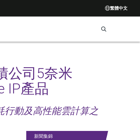
繁體中文
Search Synop
積公司5奈米
e IP產品
功耗行動及高性能雲計算之
新聞集錦