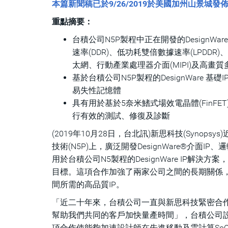
本篇新聞稿已於9/26/2019於美國加州山景城發
重點摘要：
台積公司N5P製程中正在開發的DesignWare 
速率(DDR)、低功耗雙倍數據速率(LPDDR)
太網、行動產業處理器介面(MIPI)及高畫質多
基於台積公司N5P製程的DesignWare
易失性記憶體
具有用於基於5奈米鰭式場效電晶體(FinFET)
行有效的測試、修復及診斷
(2019年10月28日，台北訊)新思科技(Synops
技術(N5P)上，廣泛開發DesignWare®介面I
用於台積公司N5製程的DesignWare IP
目標。這項合作加強了兩家公司之間的長期關係，
間所需的高品質IP。
「近二十年來，台積公司一直與新思科技緊密合作，通
幫助我們共同的客戶加快量產時間」，台積公司設計
項合作使能夠加速設計師在先進移動及雲計算So