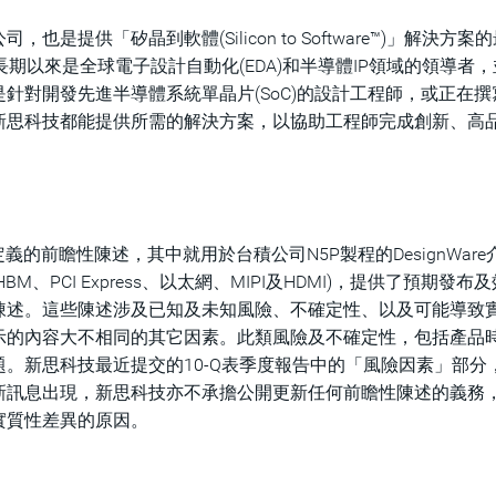
提供「矽晶到軟體(Silicon to Software™)」解決方案
期以來是全球電子設計自動化(EDA)和半導體IP領域的領導者
針對開發先進半導體系統單晶片(SoC)的設計工程師，或正在撰
新思科技都能提供所需的解決方案，以協助工程師完成創新、高
義的前瞻性陳述，其中就用於台積公司N5P製程的DesignWare
DR、HBM、PCI Express、以太網、MIPI及HDMI)，提供了預期發布
陳述。這些陳述涉及已知及未知風險、不確定性、以及可能導致
示的內容大不相同的其它因素。此類風險及不確定性，包括產品
。新思科技最近提交的10-Q表季度報告中的「風險因素」部分
新訊息出現，新思科技亦不承擔公開更新任何前瞻性陳述的義務
實質性差異的原因。