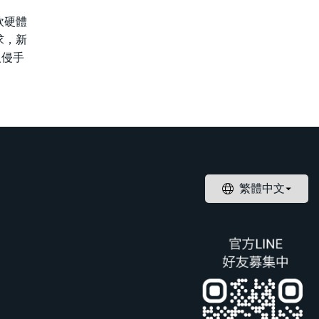
軟硬體
求，新
入侵手