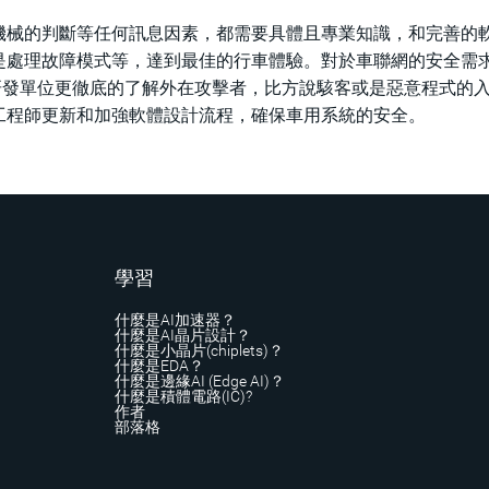
機械的判斷等任何訊息因素，都需要具體且專業知識，和完善的
是處理故障模式等，達到最佳的行車體驗。對於車聯網的安全需
form能協助汽車研發單位更徹底的了解外在攻擊者，比方說駭客或是惡意程式的
工程師更新和加強軟體設計流程，確保車用系統的安全。
學習
什麼是AI加速器？
什麼是AI晶片設計？
什麼是小晶片(chiplets)？
什麼是EDA？
什麼是邊緣AI (Edge AI)？
什麼是積體電路(IC)?
作者
部落格