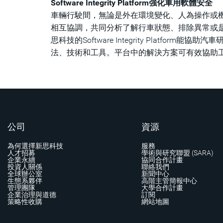
Software Integrity Platform強化車用軟體安全
車輛行駛間，無論是外在環境變化、人為操作或
相互協調，共同分析了解行車狀態、排除異常或
思科技的Software Integrity Plat
法、技術和工具。平台中的解決方案可有效協助
公司
資源
為何選擇新思科技
服務
人才招募
學術與研究聯盟 (SARA)
企業永續
協同合作計畫
投資人關係
聯絡我們
全球辦公室
新聞中心
生態系夥伴
高階主管簡報中心
管理團隊
大學合作計畫
企業治理與道德
訂閱
策略性收購
網站地圖