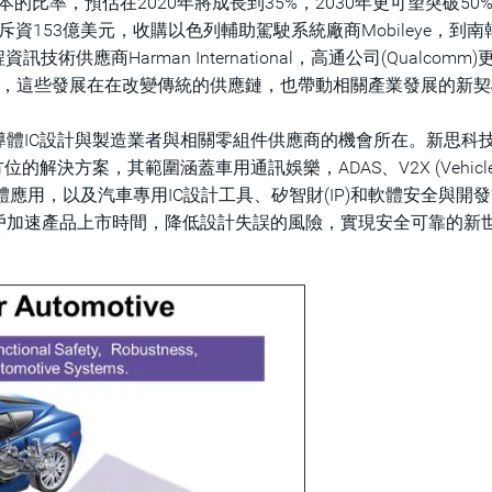
的比率，預估在2020年將成長到35%，2030年更可望突破50
)斥資153億美元，收購以色列輔助駕駛系統廠商Mobileye，到
術供應商Harman International，高通公司(Qualcomm)
P)，這些發展在在改變傳統的供應鏈，也帶動相關產業發展的新
體IC設計與製造業者與相關零組件供應商的機會所在。新思科
的解決方案，其範圍涵蓋車用通訊娛樂，ADAS、V2X (Vehicle-
件與軟體應用，以及汽車專用IC設計工具、矽智財(IP)和軟體安全與開
戶加速產品上市時間，降低設計失誤的風險，實現安全可靠的新