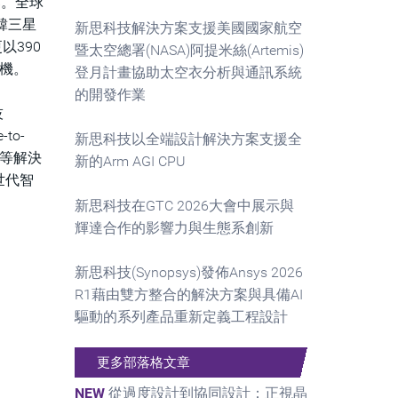
%。全球
南韓三星
新思科技解決方案支援美國國家航空
更以390
暨太空總署(NASA)阿提米絲(Artemis)
契機。
登月計畫協助太空衣分析與通訊系統
的開發作業
技
to-
新思科技以全端設計解決方案支援全
發等解決
新的Arm AGI CPU
世代智
新思科技在GTC 2026大會中展示與
輝達合作的影響力與生態系創新
新思科技(Synopsys)發佈Ansys 2026
R1藉由雙方整合的解決方案與具備AI
驅動的系列產品重新定義工程設計
更多部落格文章
NEW
從過度設計到協同設計：正視晶