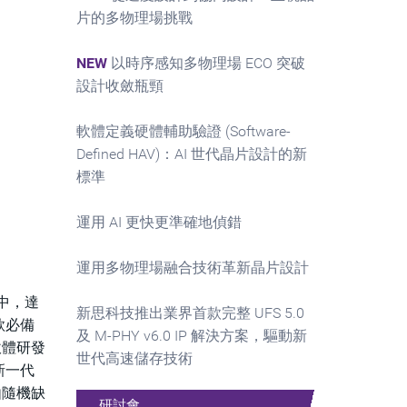
片的多物理場挑戰
NEW
以時序感知多物理場 ECO 突破
設計收斂瓶頸
軟體定義硬體輔助驗證 (Software-
Defined HAV)：AI 世代晶片設計的新
標準
運用 AI 更快更準確地偵錯
運用多物理場融合技術革新晶片設計
程中，達
新思科技推出業界首款完整 UFS 5.0
款必備
及 M-PHY v6.0 IP 解決方案，驅動新
軟體研發
世代高速儲存技術
新一代
由隨機缺
研討會