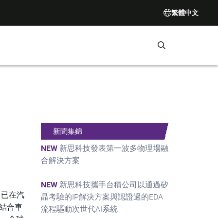
繁體中文
Search Synop
新聞集錦
NEW
新思科技發表第一波多物理場融
合解決方案
NEW
新思科技攜手台積公司以通過矽
司已在汽
晶考驗的IP解決方案與認證過的EDA
慧結合車
流程驅動次世代AI系統