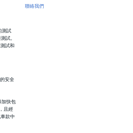
聯絡我們
的測試
與測試。
、測試和
謹的安全
程師加快包
，且經
一代車款中