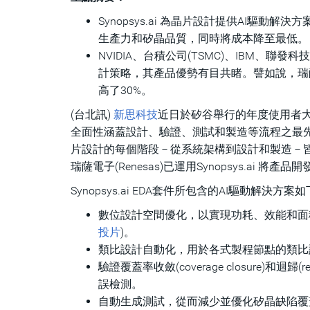
Synopsys.ai 為晶片設計提供AI驅
生產力和矽晶品質，同時將成本降至最低。
NVIDIA、台積公司(TSMC)、IBM、聯發科技(
計策略，其產品優勢有目共睹。譬如說，瑞
高了30%。
(台北訊)
新思科技
近日於矽谷舉行的年度使用者大
全面性涵蓋設計、驗證、測試和製造等流程之最先
片設計的每個階段－從系統架構到設計和製造－皆
瑞薩電子(Renesas)已運用Synopsys.ai
Synopsys.ai EDA套件所包含的AI驅動解決方案
數位設計空間優化，以實現功耗、效能和面積 
投片
)。
類比設計自動化，用於各式製程節點的類比設計快
驗證覆蓋率收斂(coverage closure)
誤檢測。
自動生成測試，從而減少並優化矽晶缺陷覆蓋率的測試