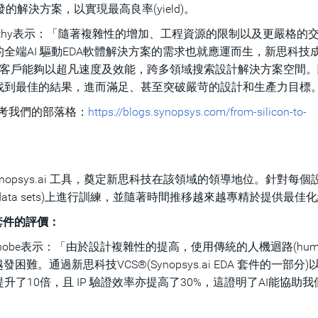
開發的解決方案，以實現最高良率(yield)。
namoorthy表示：「隨著複雜性的增加、工程資源的限制以及更嚴格的
全端AI 驅動EDA軟體解決方案的需求也就應運而生，新思科技
我們的客戶能夠以超凡速度及效能，跨多領域搜索設計解決方案空間。隨
找到最佳的結果，進而滿足、甚至突破嚴苛的設計和生產力目標
請參考我們的部落格：
https://blogs.synopsys.com/from-silicon-to-
ynopsys.ai 工具，奠定新思科技在該領域的領導地位。針對每個
ata sets)上進行訓練，並隨著時間推移越來越專精於提供最佳
套件的評價：
kenobe表示：「由於設計複雜性的提高，使用傳統的人機迴路(human
困難。通過新思科技VCS®(Synopsys.ai EDA 套件的一部分)
10倍，且 IP 驗證效率亦提高了30%，這證明了AI能協助我