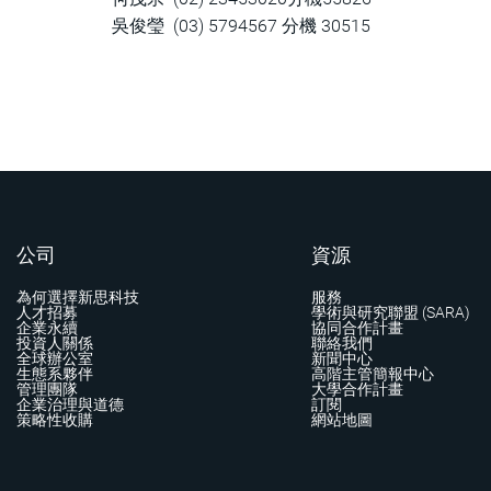
吳俊瑩 (03) 5794567 分機 30515
公司
資源
為何選擇新思科技
服務
人才招募
學術與研究聯盟 (SARA)
企業永續
協同合作計畫
投資人關係
聯絡我們
全球辦公室
新聞中心
生態系夥伴
高階主管簡報中心
管理團隊
大學合作計畫
企業治理與道德
訂閱
策略性收購
網站地圖