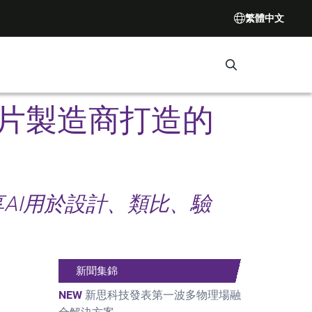
繁體中文
Search Synop
為晶片製造商打造的
AI用於設計、類比、驗
新聞集錦
NEW
新思科技發表第一波多物理場融