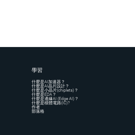
學習
什麼是AI加速器？
什麼是AI晶片設計？
什麼是小晶片(chiplets)？
什麼是EDA？
什麼是邊緣AI (Edge AI)？
什麼是積體電路(IC)?
作者
部落格