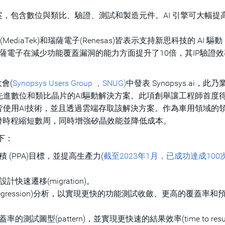
動解決方案，包含數位與類比、驗證、測試和製造元件。AI 引擎可大幅提
MediaTek)和瑞薩電子(Renesas)皆表示支持新思科技的 AI 驅動 
薩電子在減少功能覆蓋漏洞的能力方面提升了10倍，其IP驗證效
會(
Synopsys Users Group ，SNUG)
中發表 Synopsys.ai，此
進數位和類比晶片的AI驅動解決方案。此項創舉讓工程師首度
使用AI技術，並且透過雲端存取該解決方案。作為車用領域的
 將產品開發時程縮短數周，同時增強矽晶效能並降低成本。
如下：
(PPA)目標，並提高生產力(
截至2023年1月，已成功達成100
速遷移(migration)。
和迴歸(regression)分析，以實現更快的功能測試收斂、更高的覆蓋率
圖型(pattern)，並實現更快速的結果效率(time to resul