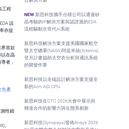
合解決方案
高工程
NEW
新思科技攜手台積公司以通過矽
晶考驗的IP解決方案與認證過的EDA
EDA 設
流程驅動次世代AI系統
率亦提
新思科技解決方案支援美國國家航空
乃業界首款
暨太空總署(NASA)阿提米絲(Artemis)
得以在晶
登月計畫協助太空衣分析與通訊系統
領導者，
的開發作業
新思科技以全端設計解決方案支援全
新的Arm AGI CPU
次生產
新思科技在GTC 2026大會中展示與
輝達合作的影響力與生態系創新
和預測性錯
新思科技(Synopsys)發佈Ansys 2026
t)。