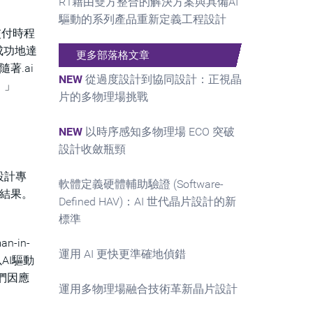
R1藉由雙方整合的解決方案與具備AI
驅動的系列產品重新定義工程設計
交付時程
成功地達
更多部落格文章
著.ai
NEW
從過度設計到協同設計：正視晶
。」
片的多物理場挑戰
NEW
以時序感知多物理場 ECO 突破
設計收斂瓶頸
設計專
軟體定義硬體輔助驗證 (Software-
化結果。
Defined HAV)：AI 世代晶片設計的新
標準
-in-
運用 AI 更快更準確地偵錯
以AI驅動
們因應
運用多物理場融合技術革新晶片設計