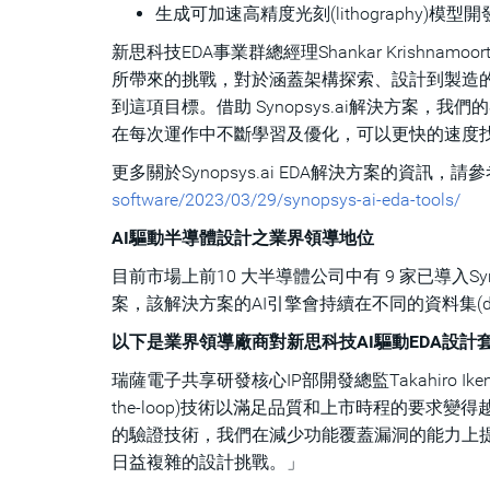
生成可加速高精度光刻(lithography)模型
新思科技EDA事業群總經理Shankar Krish
所帶來的挑戰，對於涵蓋架構探索、設計到製造的
到這項目標。借助 Synopsys.ai解決方案，
在每次運作中不斷學習及優化，可以更快的速度
更多關於Synopsys.ai EDA解決方案的資訊，
software/2023/03/29/synopsys-ai-eda-tools/
AI驅動半導體設計之業界領導地位
目前市場上前10 大半導體公司中有 9 家已導入S
案，該解決方案的AI引擎會持續在不同的資料集(d
以下是業界領導廠商對新思科技AI驅動EDA設計
瑞薩電子共享研發核心IP部開發總監Takahiro I
the-loop)技術以滿足品質和上市時程的要求變得越發
的驗證技術，我們在減少功能覆蓋漏洞的能力上提升了
日益複雜的設計挑戰。」