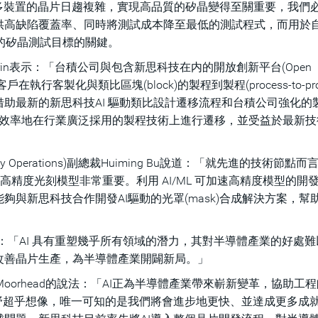
全球眾多裝置的晶片日趨複雜，實現高品質的矽晶變得至關重要，我們
供高缺陷覆蓋率、同時將測試成本降至最低的測試程式，而用於
來的矽晶測試目標的關鍵。
harin表示：「台積公司與包含新思科技在内的開放創新平台(Open
執行客製化與類比區塊(block)的製程到製程(process-to-proc
助最新的新思科技AI 驅動類比設計遷移流程和台積公司強化的
，高效率地在行業廣泛採用的製程技術上進行遷移，並受益於最新
Operations)副總裁Huiming Bu說道：「就先進的技術節點
rection)的高精度光刻模型非常重要。利用 AI/ML 可加速高精度模型的
與新思科技合作開發AI驅動的光罩(mask)合成解決方案，幫
ingh表示：「AI 具有重塑幾乎所有領域的潛力，其對半導體產業的好處
改善晶片生產，為半導體產業開闢新局。」
師Patrick Moorhead的說法：「AI正為半導體產業帶來嶄新變革，協助
野超乎想像，唯一可知的是我們將會進步地更快、並達成更多成