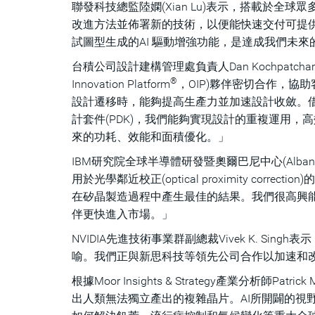
聯發科技總監陸嫻(Xian Lu)表示，搭載於
改進方法並佈署新的技術，以便能快速交付可提
試圖型生成的AI 驅動增強功能，是達成我們未
台積公司設計建構管理處負責人Dan Kochpatc
®
Innovation Platform
，OIP)夥伴密切合作，協助客戶在
設計遷移時，能夠提高生產力並加速設計收斂。借
計套件(PDK)，我們能夠實現設計的重複運用
來的功耗、效能和面積優化。」
IBM研究院全球半導體研發暨奧爾巴尼中心(Albany 
用於光學鄰近校正(optical proximity cor
在矽晶製造過程中產生最佳的結果。我們很高興能夠
伴更快進入市場。」
NVIDIA先進技術事業群副總裁Vivek K. S
喻。我們正與新思科技等領先公司合作以加速和
根據Moor Insights & Strategy產業分析
出人類無法獨立產出的複雜晶片。AI所開闢的視