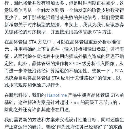
行，因此裕量并没有增加太多，但是时钟周期正在减少，这
意味着信号从一个触发器到另一个触发器的珍贵皮秒数变得
更少了。对于那些勉强通过或失败的关键信号，我们需要重
新考虑关于时序模型的想法。事实上，我认为我们应该放弃
关键路径的时序模型，并直接采用晶体管级 STA 方法。
在晶体管级 STA 方法中，可以在晶体管级重新分析标准信
元，并用精确的上下文条件（输入转换和输出负载）进行表
征，从而消除在查找表中使用内插或外插点造成的延迟不确
定性。此外，晶体管级的操作将SPICE 级分析带入图像，从
而进一步降低沿路径计算延迟的不确定性。想象一下，STA
系统会自动将晶体管级 STA 应用于关键路径中的信元，以
减少悲观度和免除违规行为。
在新思科技，我们的
Nanotime
产品中拥有晶体管级 STA 的
基础。这种解决方案是针对超过 7nm 的高级工艺节点的，
除此之外还有许多其他潜在用途。
我们需要新的方法和方案来实现设计性能目标，同时还能生
产正常运行的硅片。曾经“作为政府任务已经够好了”的东西