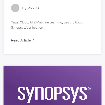
By
Rikki Lu
RL
Tags:
Cloud
,
AI & Machine Learning
,
Design
,
About
Synopsys
,
Verification
Read Article