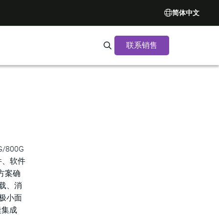
简体中文
联系销售
Search Synopsys.com
/800G
件、软件
决方案确
载、消
极小面
缝集成