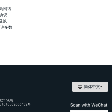
高网络
协议
及以
为许多数
57198号
1010502006432号