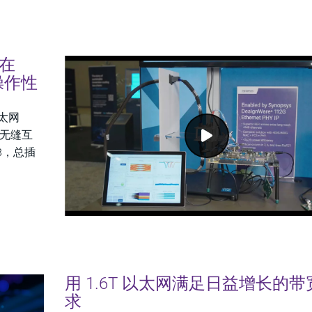
接在
操作性
以太网
间的无缝互
8，总插
用 1.6T 以太网满足日益增长的带
求