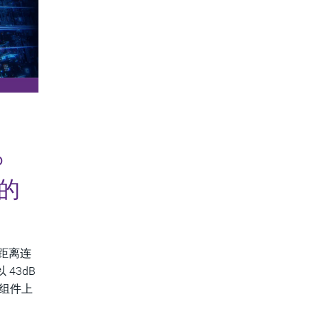
P
率的
超长距离连
 43dB
电缆组件上