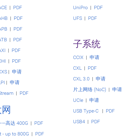
ACE
|
PDF
UniPro
|
PDF
AHB
|
PDF
UFS
|
PDF
APB
|
PDF
ATB
|
PDF
子系统
AXI
|
PDF
CCIX
|
申请
CHI
|
PDF
CXL
|
PDF
CXS
|
申请
CXL 3.0
|
申请
PI
|
申请
片上网络 (NoC)
|
申请
tream
|
PDF
UCIe
|
申请
太网
USB Type-C
|
PDF
USB4
|
PDF
—高达 400G
|
PDF
t - up to 800G
|
PDF