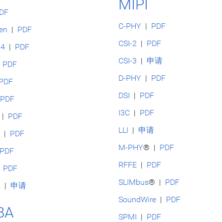
MIPI
DF
C-PHY
|
PDF
ken
|
PDF
CSI-2
|
PDF
04
|
PDF
CSI-3
|
申请
|
PDF
D-PHY
|
PDF
PDF
DSI
|
PDF
|
PDF
I3C
|
PDF
|
PDF
LLI
|
申请
s
|
PDF
M-PHY
® |
PDF
PDF
RFFE
|
PDF
|
PDF
SLIMbus
® |
PDF
k
|
申请
SoundWire
|
PDF
BA
SPMI
|
PDF