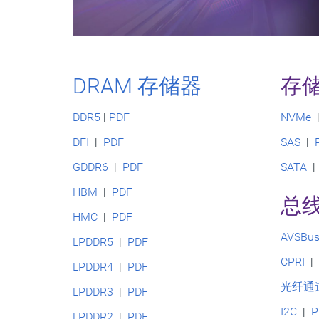
DRAM 存储器
存
DDR5
|
PDF
NVMe
DFI
|
PDF
SAS
|
GDDR6
|
PDF
SATA
HBM
|
PDF
总
HMC
|
PDF
AVSBu
LPDDR5
|
PDF
CPRI
LPDDR4
|
PDF
光纤通
LPDDR3
|
PDF
I2C
|
P
LPDDR2
|
PDF