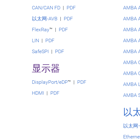
CAN/CAN FD
|
PDF
AMBA 
以太网-AVB
|
PDF
AMBA 
FlexRay
™ |
PDF
AMBA 
LIN
|
PDF
AMBA 
SafeSPI
|
PDF
AMBA 
AMBA 
显示器
AMBA 
DisplayPort/eDP
™ |
PDF
AMBA L
HDMI
|
PDF
AMBA S
以
以太网—
Etherne