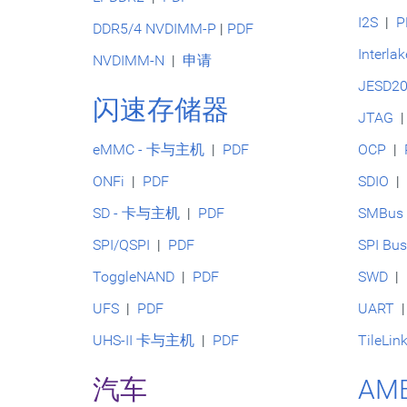
I2S
|
P
DDR5/4 NVDIMM-P
|
PDF
Interla
NVDIMM-N
|
申请
JESD2
闪速存储器
JTAG
eMMC - 卡与主机
|
PDF
OCP
|
ONFi
|
PDF
SDIO
SD - 卡与主机
|
PDF
SMBus
SPI/QSPI
|
PDF
SPI Bu
ToggleNAND
|
PDF
SWD
|
UFS
|
PDF
UART
UHS-II 卡与主机
|
PDF
TileLin
汽车
AM