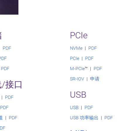
储
PCIe
|
PDF
NVMe
|
PDF
PDF
PCIe
|
PDF
|
PDF
M-PCIe
™ |
PDF
SR-IOV
|
申请
线/接口
USB
s
|
PDF
|
PDF
USB
|
PDF
道
|
PDF
USB 功率输出
|
PDF
DF