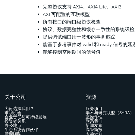
完整协议支持 AXI4、AXI4-Lite、AXI3
AXI 可配置的互联模型
所有接口的端口级协议检查
协议、数据完整性和缓存一致性的系统级检
提供调试端口用于波形的事务追踪
能基于参考事件对 valid 和 ready 信号
能够控制空闲期间的信号值
关于公司
资源
为何选择我们？
服务项目
求职机会
学术与研究联盟（SARA）
企业责任与可持续发展
互操作性
投资者关系
联系我们
办公地点
新闻发布
生态系统合作伙伴
高管简报
管理团队
大学计划