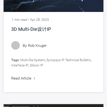
1 min read / Apr 28, 2025
3D Multi-Die设计IP
By Rob Kruger
Tags:
Multi-Die System
,
Synopsys IP Technical Bulletin
,
Interface IP
,
Silicon IP
Read Article